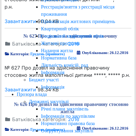
р.н.
Реєстрація/зняття з реєстрації місця
проживання
Завантажити
90.04 KB
Приватизація житлових приміщень
Квартирний облік
Соціальний квартирний облік
№ 627 Про дозвіл на здійснення правочину
Житлові програми
Батьківська категорія:
2016
Надання житла
Опубліковано: 26.12.2016
Категорія:
Грудень (прийнято)
Нормативна база
Діяльність комісій, рад
№ 627 Про дозвіл на здійснення правочину
Інформація
стосовно житла малолітньої дитини *****, ***** р.н.
Бюджет участі
Інформація
Завантажити
98.34 KB
Прозора влада
Державні закупівлі
№ 626 Про дозвіл на здійснення правочину стосовно
Річні плани закупівель
житла
Інформація по закупівлям
Батьківська категорія:
2016
Нормативно правова база
Опубліковано: 26.12.2016
Категорія:
Грудень (прийнято)
Обґрунтування закупівлі