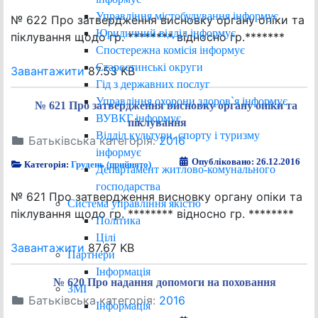
Управління містобудування інформує
№ 622 Про затвердження висновку органу опіки та
Юридичний відділ інформує
піклування щодо гр. ******** відносно гр.*******
Спостережна комісія інформує
Старостинські округи
Завантажити
87.53 KB
Гід з державних послуг
Управління охорони здоров`я інформує
№ 621 Про затвердження висновку органу опіки та
ВУВКГ інформує
піклування
Відділ культури, спорту і туризму
Батьківська категорія:
2016
інформує
Опубліковано: 26.12.2016
Категорія:
Грудень (прийнято)
Департамент житлово-комунального
господарства
№ 621 Про затвердження висновку органу опіки та
Система управління якістю
піклування щодо гр. ******** відносно гр. ********
Політика
Цілі
Завантажити
87.67 KB
Партнери
Інформація
№ 620 Про надання допомоги на поховання
ЗМІ
Батьківська категорія:
2016
Інформація