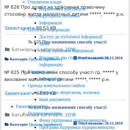
Очищення влади
№ 626 Про дозвіл на здійснення правочину
Нормативні документи
стосовно житла малолітньої дитини *****, ***** р.н.
Антикорупційна політика
Інформація
Завантажити
89.53 KB
Публічна інформація
Доступ до публічної інформації
№ 625 Про визначення способу участі
Звіти
Батьківська категорія:
2016
Облік публічної інформації
Відомості, що становлять службову
Опубліковано: 26.12.2016
Категорія:
Грудень (прийнято)
інформацію
Відкриті дані
№ 625 Про визначення способу участі гр. ***** у
Інформація
вихованні малолітньої дитини *****, ***** р.н.
Оренда комунального майна
Договори зберігання, позички
Завантажити
94.90 KB
Інші документи
Економіка міста
№ 624 Про визначення способу участі
Підприємництво
Батьківська категорія:
2016
Фонд підтримки підприємництва
Опубліковано: 26.12.2016
Категорія:
Грудень (прийнято)
Програма підтримки підприємництва