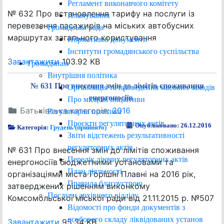
Регламент виконавчого комітету
№ 632 Про встановлення тарифу на послуги із
Планування
перевезення пасажирів на міських автобусних
Громадська рада
маршрутах загального користування
Нормативні документи
Інститути громадянського суспільства
Завантажити
103.92 KB
Громадянам
Внутрішня політика
№ 631 Про внесення змін до лімітів споживання
Організація та проведення масових заходів
енергоносіїв
Про місцеві ініціативи
Батьківська категорія:
2016
Регуляторна політика
Проєкти регуляторних актів
Опубліковано: 26.12.2016
Категорія:
Грудень (прийнято)
Звіти відстежень результативності
регуляторних актів
№ 631 Про внесення змін до лімітів споживання
Перелік діючих регуляторних актів
енергоносіїв бюджетними установами та
План діяльності
організаціями міста Горішні Плавні на 2016 рік,
Правила благоустрою
затверджених рішенням виконкому
Послуги архівного відділу
Комсомольської міської ради від 21.11.2015 р. №507
Відомості про фонди документів з
особового складу ліквідованих установ
Завантажити
95.34 KB