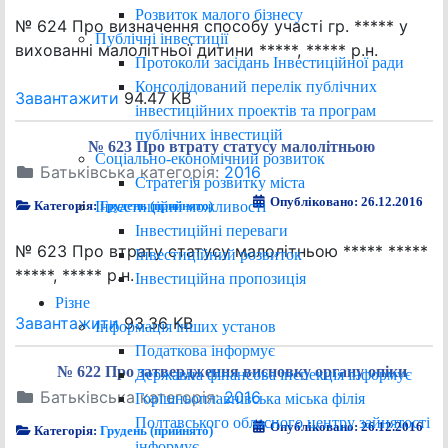
Розвиток малого бізнесу
№ 624 Про визначення способу участі гр. ***** у
Публічні інвестиції
вихованні малолітньої дитини *****, ***** р.н.
Протоколи засідань Інвестиційної ради
Консолідований перелік публічних
Завантажити
94.47 KB
інвестиційних проектів та програм
публічних інвестицій
№ 623 Про втрату статусу малолітньою
Соціально-економічний розвиток
Батьківська категорія:
2016
Стратегія розвитку міста
Опубліковано: 26.12.2016
Інвестиційні можливості
Категорія:
Грудень (прийнято)
Інвестиційні переваги
№ 623 Про втрату статусу малолітньою ***** *****
Інвестиційний розвиток
*****, ***** р.н.
Інвестиційна пропозиція
Різне
Завантажити
93.36 KB
Інформація інших установ
Податкова інформує
№ 622 Про затвердження висновку органу опіки
Державна фінансова інспекція інформує
Батьківська категорія:
2016
Горішньоплавнівська міська філія
Полтавського обласного центру зайнятості
Опубліковано: 26.12.2016
Категорія:
Грудень (прийнято)
інформує