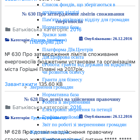
Список фондів, що зберігаються в
архівному відділі
№ 630 Про затвердження лімітів споживання
Пам'ятка архівного відділу для громадян
енергоносіїв
Нормативна база
Батьківська категорія:
2016
Зразки заяв
Опубліковано: 26.12.2016
Категорія:
Грудень (прийнято)
Платформа ДІЯ
Платформа ДІя.Центрів
№ 630 Про затвердження лімітів споживання
Дія.Цифрова освіта
енергоносіїв бюджетним установам та організаціям
єРобота: гранти від держави на відкриття
міста Горішні Плавні на 2017рік.
чи розвиток бізнесу
Гранти для бізнесу
Завантажити
135.60 KB
Звернення громадян
Нормативна база
№ 628 Про дозвіл на здійснення правочину
Робота зі зверненнями
Батьківська категорія:
2016
Електронні звернення та петиції
Опубліковано: 26.12.2016
Графіки прийомів
Категорія:
Грудень (прийнято)
Звіт по роботі зі зверненнями громадян
№ 628 Про дозвіл на здійснення правочину
Житлова політика
стосовно житла неповнолітньої дитини *****, *****
Прийом громадян