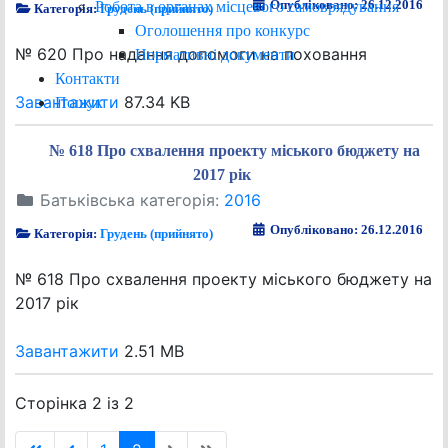
Опубліковано: 26.12.2016
Робота в органах місцевого самоврядування
Категорія:
Грудень (прийнято)
Оголошення про конкурс
№ 620 Про надання допомоги на поховання
Нормативні документи
Контакти
Завантажити
87.34 KB
Пошук
№ 618 Про схвалення проекту міського бюджету на
2017 рік
Батьківська категорія:
2016
Опубліковано: 26.12.2016
Категорія:
Грудень (прийнято)
№ 618 Про схвалення проекту міського бюджету на
2017 рік
Завантажити
2.51 MB
Сторінка 2 із 2