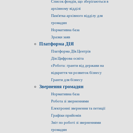
Список фондів, що зберігаються в
архівному відділі
Пам'ятка архівного відділу для
громадян
Нормативна база
Зразки заяв
Платформа ДІЯ
Платформа ДІя.Центрів
Дія.Цифрова освіта
єРобота: гранти від держави на
відкриття чи розвиток бізнесу
Гранти для бізнесу
Звернення громадян
Нормативна база
Робота зі зверненнями
Електронні звернення та петиції
Графіки прийомів
Звіт по роботі зі зверненнями
громадян