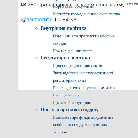
№ 261 Про надання статусу малолітньому ***** *
Нормативні документи
Інститути громадянського суспільства
Завантажити
101.84 KB
Громадянам
Внутрішня політика
Організація та проведення масових
заходів
Про місцеві ініціативи
Регуляторна політика
Проєкти регуляторних актів
Звіти відстежень результативності
регуляторних актів
Перелік діючих регуляторних актів
План діяльності
Правила благоустрою
Послуги архівного відділу
Відомості про фонди документів з
особового складу ліквідованих
установ