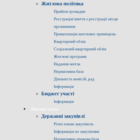
Житлова політика
Прийом громадян
Реєстрація/зняття з реєстрації місця
проживання
Приватизація житлових приміщень
Квартирний облік
Соціальний квартирний облік
Житлові програми
Надання житла
Нормативна база
Діяльність комісій, рад
Інформація
Бюджет участі
Інформація
Прозора влада
Державні закупівлі
Річні плани закупівель
Інформація по закупівлям
Нормативно правова база