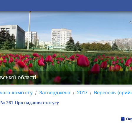
вської області
чого комітету
Затверджено
2017
Вересень (прий
№ 261 Про надання статусу
Опу