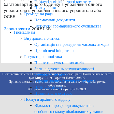
Регламент виконавчого комітету
багатоквартирного будинку з управління одного
Планування
управителя в управління іншого управителя або
Громадська рада
ОСББ
Нормативні документи
Інститути громадянського суспільства
Завантажити
204.51 KB
Громадянам
Внутрішня політика
Організація та проведення масових заходів
Про місцеві ініціативи
Регуляторна політика
Проєкти регуляторних актів
Звіти відстежень результативності
Виконавчий комітет Горішньоплавнівської міської ради Полтавської області
регуляторних актів
вул. Миру, 24, м. Горішні Плавні,39800
Перелік діючих регуляторних актів
При використанні матеріалів посилання на сайт www.hp-rada.gov.ua
обов’язкове.
План діяльності
Усі права застережено. Copyright © 2021
Правила благоустрою
Послуги архівного відділу
Відомості про фонди документів з
особового складу ліквідованих установ