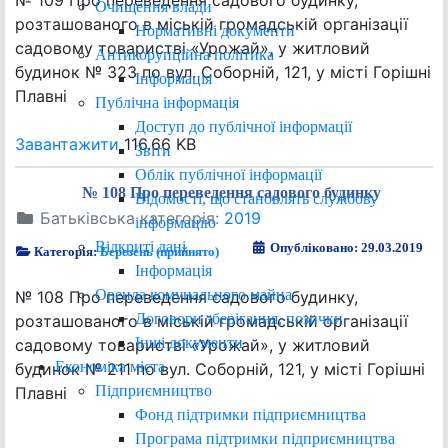
№ 109 Про переведення садового будинку,
Очищення влади
розташованого в міській громадській організації
Нормативні документи
садовому товаристві «Урожай», у житловий
Антикорупційна політика
будинок № 323 по вул. Соборній, 121, у місті Горішні
Інформація
Плавні
Публічна інформація
Доступ до публічної інформації
Завантажити
116.66 KB
Звіти
Облік публічної інформації
№ 108 Про переведення садового будинку
Відомості, що становлять службову
Батьківська категорія:
2019
інформацію
Відкриті дані
Опубліковано: 29.03.2019
Категорія:
Березень (прийнято)
Інформація
Оренда комунального майна
№ 108 Про переведення садового будинку,
Договори зберігання, позички
розташованого в міській громадській організації
Інші документи
садовому товаристві «Урожай», у житловий
Економіка міста
будинок № 211 по вул. Соборній, 121, у місті Горішні
Підприємництво
Плавні
Фонд підтримки підприємництва
Програма підтримки підприємництва