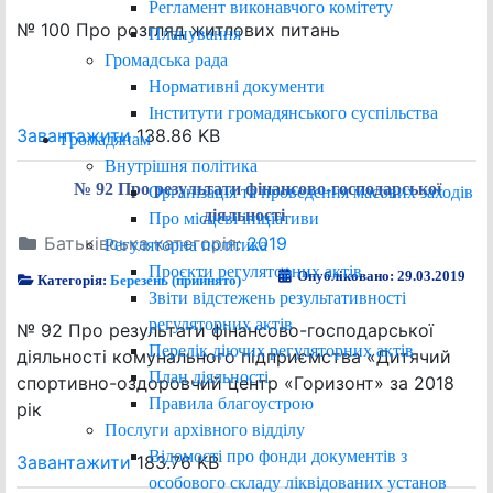
Регламент виконавчого комітету
№ 100 Про розгляд житлових питань
Планування
Громадська рада
Нормативні документи
Інститути громадянського суспільства
Завантажити
138.86 KB
Громадянам
Внутрішня політика
№ 92 Про результати фінансово-господарської
Організація та проведення масових заходів
діяльності
Про місцеві ініціативи
Батьківська категорія:
2019
Регуляторна політика
Проєкти регуляторних актів
Опубліковано: 29.03.2019
Категорія:
Березень (прийнято)
Звіти відстежень результативності
регуляторних актів
№ 92 Про результати фінансово-господарської
Перелік діючих регуляторних актів
діяльності комунального підприємства «Дитячий
План діяльності
спортивно-оздоровчий центр «Горизонт» за 2018
Правила благоустрою
рік
Послуги архівного відділу
Відомості про фонди документів з
Завантажити
183.76 KB
особового складу ліквідованих установ