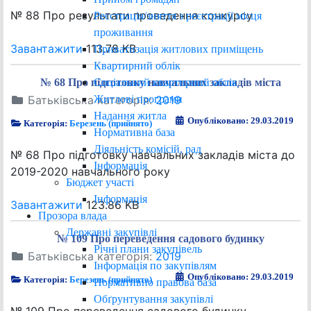
№ 88 Про результати проведення конкурсу
Реєстрація/зняття з реєстрації місця
проживання
Завантажити
113.78 KB
Приватизація житлових приміщень
Квартирний облік
Соціальний квартирний облік
№ 68 Про підготовку навчальних закладів міста
Житлові програми
Батьківська категорія:
2019
Надання житла
Опубліковано: 29.03.2019
Категорія:
Березень (прийнято)
Нормативна база
Діяльність комісій, рад
№ 68 Про підготовку навчальних закладів міста до
Інформація
2019-2020 навчального року
Бюджет участі
Інформація
Завантажити
123.86 KB
Прозора влада
Державні закупівлі
№ 109 Про переведення садового будинку
Річні плани закупівель
Батьківська категорія:
2019
Інформація по закупівлям
Опубліковано: 29.03.2019
Категорія:
Березень (прийнято)
Нормативно правова база
Обґрунтування закупівлі