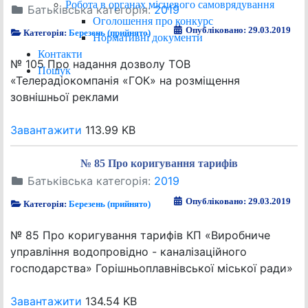
Робота в органах місцевого самоврядування
Батьківська категорія:
2019
Оголошення про конкурс
Опубліковано: 29.03.2019
Категорія:
Березень (прийнято)
Нормативні документи
Контакти
№ 105 Про надання дозволу ТОВ
Пошук
«Телерадіокомпанія «ГОК» на розміщення
зовнішньої реклами
Завантажити
113.99 KB
№ 85 Про коригування тарифів
Батьківська категорія:
2019
Опубліковано: 29.03.2019
Категорія:
Березень (прийнято)
№ 85 Про коригування тарифів КП «Виробниче
управління водопровідно - каналізаційного
господарства» Горішньоплавнівської міської ради»
Завантажити
134.54 KB