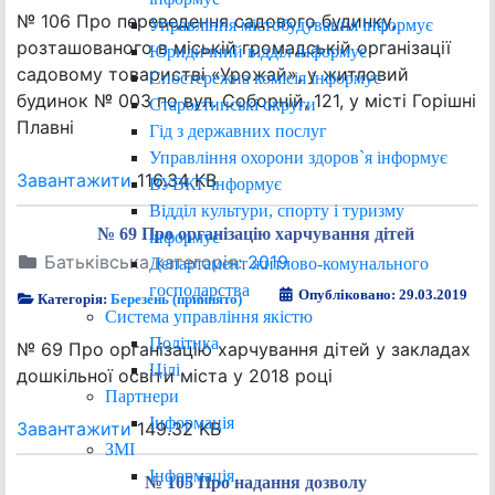
№ 106 Про переведення садового будинку,
Управління містобудування інформує
розташованого в міській громадській організації
Юридичний відділ інформує
садовому товаристві «Урожай», у житловий
Спостережна комісія інформує
будинок № 003 по вул. Соборній, 121, у місті Горішні
Старостинські округи
Плавні
Гід з державних послуг
Управління охорони здоров`я інформує
Завантажити
116.34 KB
ВУВКГ інформує
Відділ культури, спорту і туризму
№ 69 Про організацію харчування дітей
інформує
Батьківська категорія:
2019
Департамент житлово-комунального
господарства
Опубліковано: 29.03.2019
Категорія:
Березень (прийнято)
Система управління якістю
Політика
№ 69 Про організацію харчування дітей у закладах
Цілі
дошкільної освіти міста у 2018 році
Партнери
Інформація
Завантажити
149.32 KB
ЗМІ
Інформація
№ 105 Про надання дозволу