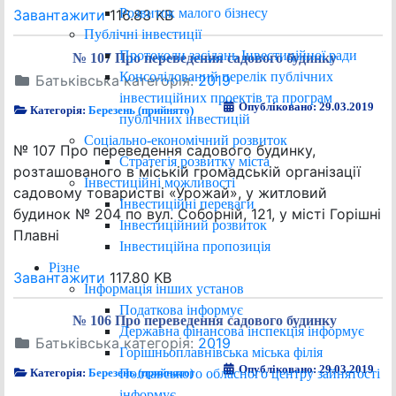
Розвиток малого бізнесу
Завантажити
116.83 KB
Публічні інвестиції
Протоколи засідань Інвестиційної ради
№ 107 Про переведення садового будинку
Консолідований перелік публічних
Батьківська категорія:
2019
інвестиційних проектів та програм
Опубліковано: 29.03.2019
Категорія:
Березень (прийнято)
публічних інвестицій
Соціально-економічний розвиток
№ 107 Про переведення садового будинку,
Стратегія розвитку міста
розташованого в міській громадській організації
Інвестиційні можливості
садовому товаристві «Урожай», у житловий
Інвестиційні переваги
будинок № 204 по вул. Соборній, 121, у місті Горішні
Інвестиційний розвиток
Плавні
Інвестиційна пропозиція
Різне
Завантажити
117.80 KB
Інформація інших установ
Податкова інформує
№ 106 Про переведення садового будинку
Державна фінансова інспекція інформує
Батьківська категорія:
2019
Горішньоплавнівська міська філія
Опубліковано: 29.03.2019
Полтавського обласного центру зайнятості
Категорія:
Березень (прийнято)
інформує