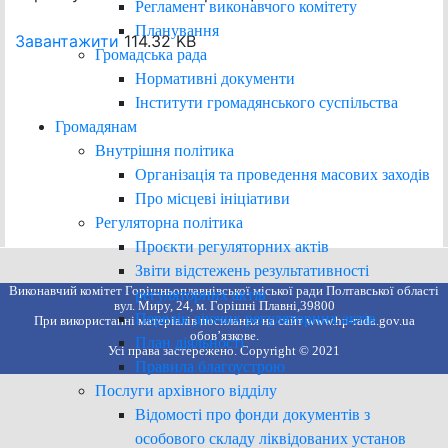
Регламент виконавчого комітету
Планування
Завантажити
114.32 KB
Громадська рада
Нормативні документи
Інститути громадянського суспільства
Громадянам
Внутрішня політика
Організація та проведення масових заходів
Про місцеві ініціативи
Регуляторна політика
Проєкти регуляторних актів
Звіти відстежень результативності
Виконавчий комітет Горішньоплавнівської міської ради Полтавської області
регуляторних актів
вул. Миру, 24, м. Горішні Плавні,39800
Перелік діючих регуляторних актів
При використанні матеріалів посилання на сайт www.hp-rada.gov.ua
обов’язкове.
План діяльності
Усі права застережено. Copyright © 2021
Правила благоустрою
Послуги архівного відділу
Відомості про фонди документів з
особового складу ліквідованих установ