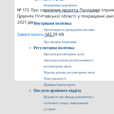
Нормативні документи
№ 172 Про схвалення проєкту Програми сприян
Інститути громадянського суспільства
Плавнях Полтавської області у покращенні ум
Громадянам
2021 рік
Внутрішня політика
Організація та проведення масових
Завантажити
143.79 KB
заходів
Про місцеві ініціативи
Регуляторна політика
Проєкти регуляторних актів
Звіти відстежень результативності
регуляторних актів
Перелік діючих регуляторних актів
План діяльності
Правила благоустрою
Послуги архівного відділу
Відомості про фонди документів з
особового складу ліквідованих
установ