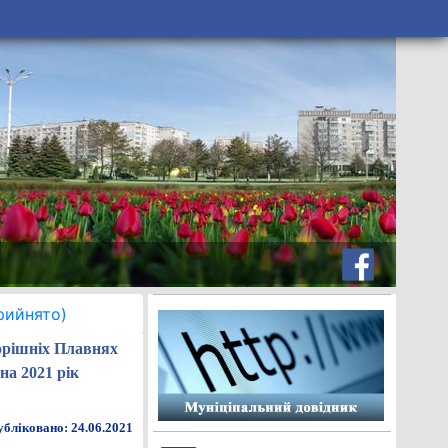
рийнято)
орішніх Плавнях
на 2021 рік
бліковано: 24.06.2021