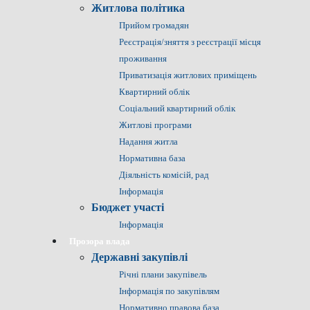
Житлова політика
Прийом громадян
Реєстрація/зняття з реєстрації місця
проживання
Приватизація житлових приміщень
Квартирний облік
Соціальний квартирний облік
Житлові програми
Надання житла
Нормативна база
Діяльність комісій, рад
Інформація
Бюджет участі
Інформація
Прозора влада
Державні закупівлі
Річні плани закупівель
Інформація по закупівлям
Нормативно правова база