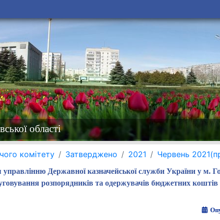
вської області
чого комітету
Затверджено
2021
Червень 2021(п
 управлінню Державної казначейської служби України у м. Г
уговування розпорядників та одержувачів бюджетних коштів 
Опу