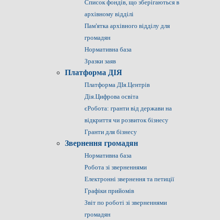
Список фондів, що зберігаються в
архівному відділі
Пам'ятка архівного відділу для
громадян
Нормативна база
Зразки заяв
Платформа ДІЯ
Платформа ДІя.Центрів
Дія.Цифрова освіта
єРобота: гранти від держави на
відкриття чи розвиток бізнесу
Гранти для бізнесу
Звернення громадян
Нормативна база
Робота зі зверненнями
Електронні звернення та петиції
Графіки прийомів
Звіт по роботі зі зверненнями
громадян