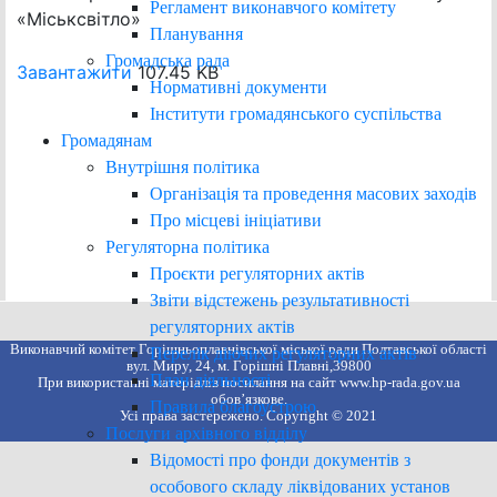
Регламент виконавчого комітету
«Міськсвітло»
Планування
Громадська рада
Завантажити
107.45 KB
Нормативні документи
Інститути громадянського суспільства
Громадянам
Внутрішня політика
Організація та проведення масових заходів
Про місцеві ініціативи
Регуляторна політика
Проєкти регуляторних актів
Звіти відстежень результативності
регуляторних актів
Виконавчий комітет Горішньоплавнівської міської ради Полтавської області
Перелік діючих регуляторних актів
вул. Миру, 24, м. Горішні Плавні,39800
План діяльності
При використанні матеріалів посилання на сайт www.hp-rada.gov.ua
обов’язкове.
Правила благоустрою
Усі права застережено. Copyright © 2021
Послуги архівного відділу
Відомості про фонди документів з
особового складу ліквідованих установ