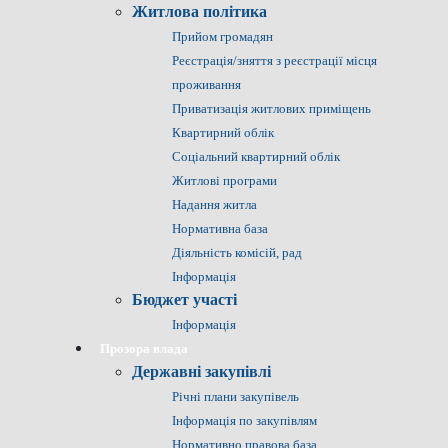
Житлова політика
Прийом громадян
Реєстрація/зняття з реєстрації місця
проживання
Приватизація житлових приміщень
Квартирний облік
Соціальний квартирний облік
Житлові програми
Надання житла
Нормативна база
Діяльність комісій, рад
Інформація
Бюджет участі
Інформація
Прозора влада
Державні закупівлі
Річні плани закупівель
Інформація по закупівлям
Нормативно правова база