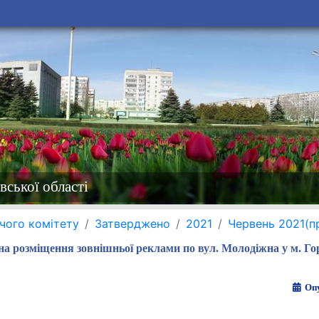
вської області
чого комітету
Затверджено
2021
Червень 2021(п
 розміщення зовнішньої реклами по вул. Молодіжна у м. Го
Опу