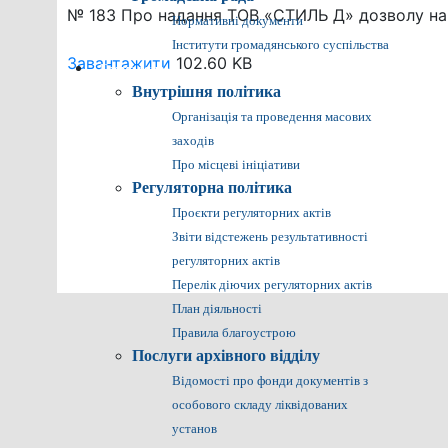
№ 183 Про надання ТОВ «СТИЛЬ Д» дозволу на р
Нормативні документи
Інститути громадянського суспільства
Завантажити
102.60 KB
Громадянам
Внутрішня політика
Організація та проведення масових
заходів
Про місцеві ініціативи
Регуляторна політика
Проєкти регуляторних актів
Звіти відстежень результативності
регуляторних актів
Перелік діючих регуляторних актів
План діяльності
Правила благоустрою
Послуги архівного відділу
Відомості про фонди документів з
особового складу ліквідованих
установ