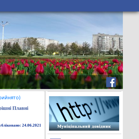
рийнято)
рішні Плавні
бліковано: 24.06.2021