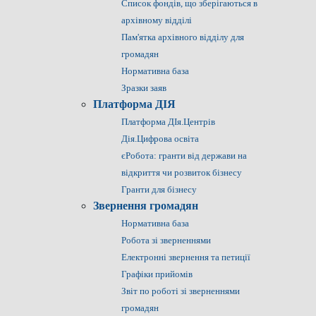
Список фондів, що зберігаються в
архівному відділі
Пам'ятка архівного відділу для
громадян
Нормативна база
Зразки заяв
Платформа ДІЯ
Платформа ДІя.Центрів
Дія.Цифрова освіта
єРобота: гранти від держави на
відкриття чи розвиток бізнесу
Гранти для бізнесу
Звернення громадян
Нормативна база
Робота зі зверненнями
Електронні звернення та петиції
Графіки прийомів
Звіт по роботі зі зверненнями
громадян