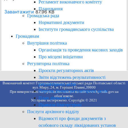
Регламент виконавчого комітету
Планування
Завантажити
87.96 KB
Громадська рада
Нормативні документи
Інститути громадянського суспільства
Громадянам
Внутрішня політика
Організація та проведення масових заходів
Про місцеві ініціативи
Регуляторна політика
Проєкти регуляторних актів
Звіти відстежень результативності
Виконавчий комітет Горішньоплавнівської міської ради Полтавської області
регуляторних актів
вул. Миру, 24, м. Горішні Плавні,39800
Перелік діючих регуляторних актів
При використанні матеріалів посилання на сайт www.hp-rada.gov.ua
обов’язкове.
План діяльності
Усі права застережено. Copyright © 2021
Правила благоустрою
Послуги архівного відділу
Відомості про фонди документів з
особового складу ліквідованих установ