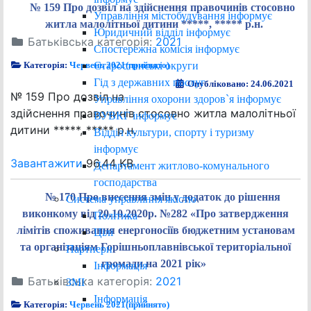
№ 159 Про дозвіл на здійснення правочинів стосовно
Управління містобудування інформує
житла малолітньої дитини *****, ***** р.н.
Юридичний відділ інформує
Батьківська категорія:
2021
Спостережна комісія інформує
Старостинські округи
Категорія:
Червень 2021(прийнято)
Гід з державних послуг
Опубліковано: 24.06.2021
№ 159 Про дозвіл на
Управління охорони здоров`я інформує
здійснення правочинів стосовно житла малолітньої
ВУВКГ інформує
дитини *****, ***** р.н.
Відділ культури, спорту і туризму
інформує
Завантажити
96.44 KB
Департамент житлово-комунального
господарства
№ 170 Про внесення змін у додаток до рішення
Система управління якістю
виконкому від 20.10.2020р. №282 «Про затвердження
Політика
лімітів споживання енергоносіїв бюджетним установам
Цілі
та організаціям Горішньоплавнівської територіальної
Партнери
громади на 2021 рік»
Інформація
Батьківська категорія:
2021
ЗМІ
Інформація
Категорія:
Червень 2021(прийнято)