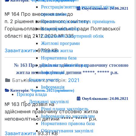
Категорія:
Червень 2021(прийнято)
Реєстрація/зняття з реєстрації місця
Опубліковано: 24.06.2021
№ 164 Про внесення змін до
проживання
п. 2 рішення виконавчого комітету
Приватизація житлових приміщень
Горішньоплавнівської міської ради Полтавської
Квартирний облік
області від 21.12.2020 № 335
Соціальний квартирний облік
Житлові програми
Завантажити
97.99 KB
Надання житла
Нормативна база
Діяльність комісій, рад
№ 163 Про дозвіл на здійснення правочину стосовно
Інформація
житла неповнолітньої дитини *****, ***** р.н.
Бюджет участі
Батьківська категорія:
2021
Інформація
Категорія:
Червень 2021(прийнято)
Прозора влада
Опубліковано: 24.06.2021
Державні закупівлі
№ 163 Про дозвіл на
Річні плани закупівель
здійснення правочину стосовно житла
Інформація по закупівлям
неповнолітньої дитини *****, ***** р.н.
Нормативно правова база
Обґрунтування закупівлі
Завантажити
93.31 KB