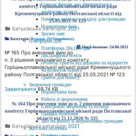
Список фондів, що зберігаються в
комітету Горішньоплавнівської міської ради
архівному відділі
Кременчуцького району Полтавської області від
Пам'ятка архівного відділу для громадян
25.05.2021 № 123
Нормативна база
Батьківська категорія:
2021
Зразки заяв
Категорія:
Червень 2021(прийнято)
Платформа ДІЯ
Опубліковано: 24.06.2021
Платформа ДІя.Центрів
№ 165 Про внесення змін до
Дія.Цифрова освіта
п. 3 рішення виконавчого комітету
єРобота: гранти від держави на відкриття
Горішньоплавнівської міської ради Кременчуцького
чи розвиток бізнесу
району Полтавської області від 25.05.2021 № 123
Гранти для бізнесу
Звернення громадян
Завантажити
88.74 KB
Нормативна база
Робота зі зверненнями
№ 164 Про внесення змін до п. 2 рішення виконавчого
Електронні звернення та петиції
комітету Горішньоплавнівської міської ради Полтавської
Графіки прийомів
області від 21.12.2020 № 335
Звіт по роботі зі зверненнями громадян
Батьківська категорія:
2021
Житлова політика
Прийом громадян