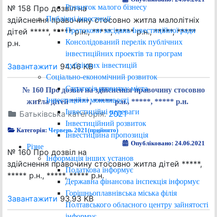
Розвиток малого бізнесу
№ 158 Про дозвіл на
Публічні інвестиції
здійснення правочину стосовно житла малолітніх
Протоколи засідань Інвестиційної ради
дітей *****, ***** р.н., *****, ***** р.н., *****, *****
Консолідований перелік публічних
р.н.
інвестиційних проектів та програм
публічних інвестицій
Завантажити
94.46 KB
Соціально-економічний розвиток
Стратегія розвитку міста
№ 160 Про дозвіл на здійснення правочину стосовно
Інвестиційні можливості
житла дітей *****, ***** р.н., *****, ***** р.н.
Інвестиційні переваги
Батьківська категорія:
2021
Інвестиційний розвиток
Категорія:
Червень 2021(прийнято)
Інвестиційна пропозиція
Опубліковано: 24.06.2021
Різне
№ 160 Про дозвіл на
Інформація інших установ
здійснення правочину стосовно житла дітей *****,
Податкова інформує
***** р.н., *****, ***** р.н.
Державна фінансова інспекція інформує
Горішньоплавнівська міська філія
Завантажити
93.93 KB
Полтавського обласного центру зайнятості
інформує