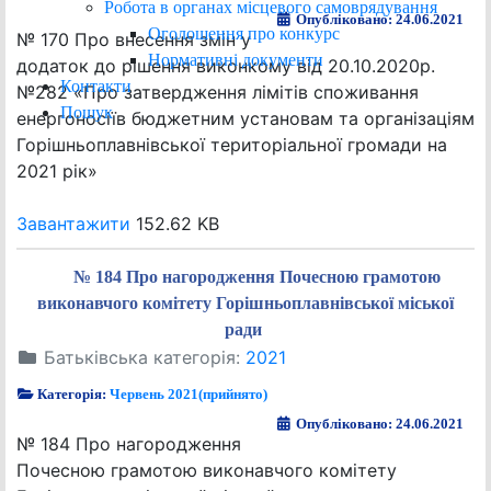
Робота в органах місцевого самоврядування
Опубліковано: 24.06.2021
Оголошення про конкурс
№ 170 Про внесення змін у
Нормативні документи
додаток до рішення виконкому від 20.10.2020р.
Контакти
№282 «Про затвердження лімітів споживання
Пошук
енергоносіїв бюджетним установам та організаціям
Горішньоплавнівської територіальної громади на
2021 рік»
Завантажити
152.62 KB
№ 184 Про нагородження Почесною грамотою
виконавчого комітету Горішньоплавнівської міської
ради
Батьківська категорія:
2021
Категорія:
Червень 2021(прийнято)
Опубліковано: 24.06.2021
№ 184 Про нагородження
Почесною грамотою виконавчого комітету