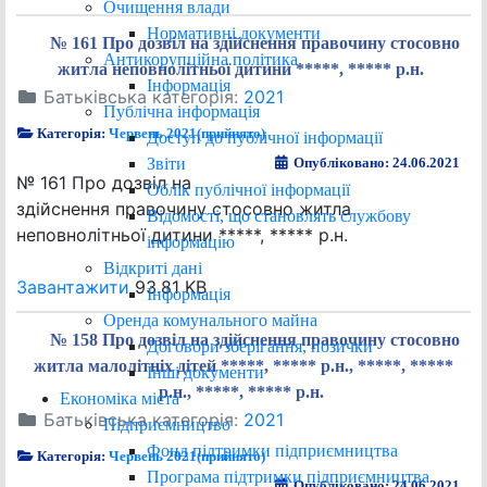
Очищення влади
Нормативні документи
№ 161 Про дозвіл на здійснення правочину стосовно
Антикорупційна політика
житла неповнолітньої дитини *****, ***** р.н.
Інформація
Батьківська категорія:
2021
Публічна інформація
Категорія:
Червень 2021(прийнято)
Доступ до публічної інформації
Звіти
Опубліковано: 24.06.2021
№ 161 Про дозвіл на
Облік публічної інформації
здійснення правочину стосовно житла
Відомості, що становлять службову
неповнолітньої дитини *****, ***** р.н.
інформацію
Відкриті дані
Завантажити
93.81 KB
Інформація
Оренда комунального майна
№ 158 Про дозвіл на здійснення правочину стосовно
Договори зберігання, позички
житла малолітніх дітей *****, ***** р.н., *****, *****
Інші документи
р.н., *****, ***** р.н.
Економіка міста
Батьківська категорія:
2021
Підприємництво
Фонд підтримки підприємництва
Категорія:
Червень 2021(прийнято)
Програма підтримки підприємництва
Опубліковано: 24.06.2021