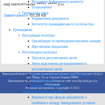
Регламент виконавчого комітету
над малолітньою *****, ***** р.н.
Планування
Громадська рада
Завантажити
101.39 KB
Нормативні документи
Інститути громадянського суспільства
Громадянам
Внутрішня політика
Організація та проведення масових заходів
Про місцеві ініціативи
Регуляторна політика
Проєкти регуляторних актів
Звіти відстежень результативності
регуляторних актів
Виконавчий комітет Горішньоплавнівської міської ради Полтавської області
Перелік діючих регуляторних актів
вул. Миру, 24, м. Горішні Плавні,39800
План діяльності
При використанні матеріалів посилання на сайт www.hp-rada.gov.ua
обов’язкове.
Правила благоустрою
Усі права застережено. Copyright © 2021
Послуги архівного відділу
Відомості про фонди документів з
особового складу ліквідованих установ