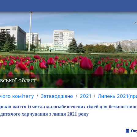
вської області
чого комітету
Затверджено
2021
Липень 2021(пр
оків життя із числа малозабезпечених сімей для безкоштовно
дитячого харчування з липня 2021 року
Опу