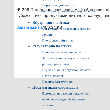
Нормативні документи
№ 209 Про доповнення списку дітей перших дв
Інститути громадянського суспільства
забезпечення продуктами дитячого харчування
Громадянам
Внутрішня політика
Завантажити
100.34 KB
Організація та проведення масових
заходів
Про місцеві ініціативи
Регуляторна політика
Проєкти регуляторних актів
Звіти відстежень результативності
регуляторних актів
Перелік діючих регуляторних актів
План діяльності
Правила благоустрою
Послуги архівного відділу
Відомості про фонди документів з
особового складу ліквідованих
установ