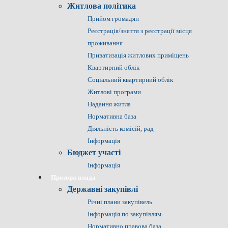
Житлова політика
Прийом громадян
Реєстрація/зняття з реєстрації місця
проживання
Приватизація житлових приміщень
Квартирний облік
Соціальний квартирний облік
Житлові програми
Надання житла
Нормативна база
Діяльність комісій, рад
Інформація
Бюджет участі
Інформація
Прозора влада
Державні закупівлі
Річні плани закупівель
Інформація по закупівлям
Нормативно правова база