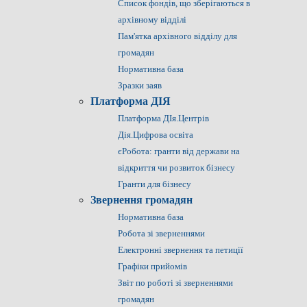
Список фондів, що зберігаються в
архівному відділі
Пам'ятка архівного відділу для
громадян
Нормативна база
Зразки заяв
Платформа ДІЯ
Платформа ДІя.Центрів
Дія.Цифрова освіта
єРобота: гранти від держави на
відкриття чи розвиток бізнесу
Гранти для бізнесу
Звернення громадян
Нормативна база
Робота зі зверненнями
Електронні звернення та петиції
Графіки прийомів
Звіт по роботі зі зверненнями
громадян