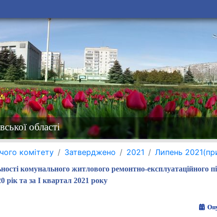
вської області
чого комітету
Затверджено
2021
Липень 2021(пр
ьності комунального житлового ремонтно-експлуатаційного п
0 рік та за І квартал 2021 року
Опу