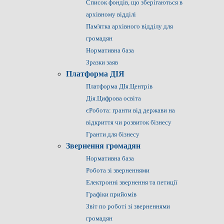
Список фондів, що зберігаються в
архівному відділі
Пам'ятка архівного відділу для
громадян
Нормативна база
Зразки заяв
Платформа ДІЯ
Платформа ДІя.Центрів
Дія.Цифрова освіта
єРобота: гранти від держави на
відкриття чи розвиток бізнесу
Гранти для бізнесу
Звернення громадян
Нормативна база
Робота зі зверненнями
Електронні звернення та петиції
Графіки прийомів
Звіт по роботі зі зверненнями
громадян