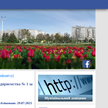
ийнято)
ідприємства № 1 за
бліковано: 29.07.2021