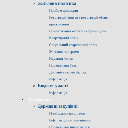
Житлова політика
Прийом громадян
Реєстрація/зняття з реєстрації місця
проживання
Приватизація житлових приміщень
Квартирний облік
Соціальний квартирний облік
Житлові програми
Надання житла
Нормативна база
Діяльність комісій, рад
Інформація
Бюджет участі
Інформація
Прозора влада
Державні закупівлі
Річні плани закупівель
Інформація по закупівлям
Нормативно правова база