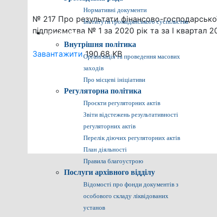
Нормативні документи
№ 217 Про результати фінансово-господарсько
Інститути громадянського суспільства
підприємства № 1 за 2020 рік та за І квартал 2
Громадянам
Внутрішня політика
Завантажити
190.68 KB
Організація та проведення масових
заходів
Про місцеві ініціативи
Регуляторна політика
Проєкти регуляторних актів
Звіти відстежень результативності
регуляторних актів
Перелік діючих регуляторних актів
План діяльності
Правила благоустрою
Послуги архівного відділу
Відомості про фонди документів з
особового складу ліквідованих
установ