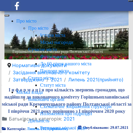
Про місто
Про місто
Історія міста
Міські нагороди
Сучасне місто
Горішньоплавнівська міська рада Полтавської області
Фотосюжети
До 60-річчя нашого міста
Нормативні документи
Паспорт міста
Засідання виконавчого комітету
Статут міста
Затверджено
2021
Липень 2021(прийнято)
Статут міста
І н ф о р м а ц і я про кількість звернень громадян, що
Міська влада
надійшли до виконавчого комітету Горішньоплавнівської
Виконавчі органи
міської ради Кременчуцького району Полтавської області за
Схематичне зображення структури
І півріччя 2021 року порівняно з І півріччям 2020 року
Положення про підрозділ
Батьківська категорія:
2021
Діяльність
Регламент міської ради
Опубліковано: 29.07.2021
Категорія:
Липень 2021(прийнято)