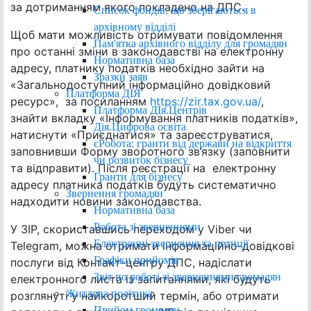
за дотриманням якого покладено на ДПС.
Список фондів, що зберігаються в
архівному відділі
Щоб мати можливість отримувати повідомлення
Пам'ятка архівного відділу для громадян
про останні зміни в законодавстві на електронну
Нормативна база
адресу, платнику податків необхідно зайти на
Зразки заяв
«Загальнодоступний інформаційно довідковий
Платформа ДІЯ
ресурс», за посиланням
https://zir.tax.gov.ua/
,
Платформа ДІя.Центрів
знайти вкладку «Інформування платників податків»,
Дія.Цифрова освіта
натиснути «Приєднатися» та зареєструватися,
єРобота: гранти від держави на відкриття
заповнивши Форму зворотного зв’язку (заповнити
чи розвиток бізнесу
та відправити). Після реєстрації на електронну
Гранти для бізнесу
адресу платника податків будуть систематично
Звернення громадян
надходити новини законодавства.
Нормативна база
Робота зі зверненнями
У ЗІР, скориставшись переходом у Viber чи
Електронні звернення та петиції
Telegram, можна отримати інформаційно-довідкові
Графіки прийомів
послуги від Контакт-центру ДПС, надіслати
Звіт по роботі зі зверненнями громадян
електронного листа із запитаннями, які будуть
Житлова політика
розглянуті у найкоротший термін, або отримати
Прийом громадян