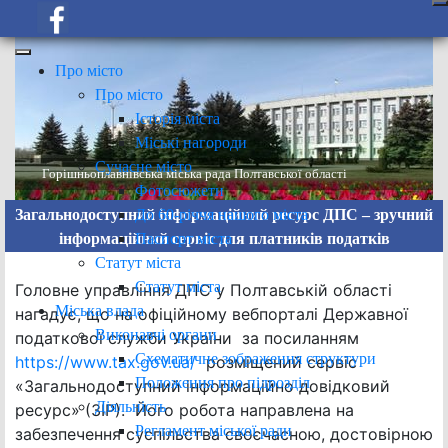
Про місто
Про місто
Історія міста
Міські нагороди
Сучасне місто
Горішньоплавнівська міська рада Полтавської області
Фотосюжети
До 60-річчя нашого міста
Загальнодоступний інформаційний ресурс ДПС – зручний
Паспорт міста
інформаційний сервіс для платників податків
Статут міста
Статут міста
Головне управління ДПС у Полтавській області
Міська влада
нагадує, що на офіційному вебпорталі Державної
Виконавчі органи
податкової служби України за посиланням
Схематичне зображення структури
https://www.tax.gov.ua/
розміщений сервіс
Положення про підрозділ
«Загальнодоступний інформаційно довідковий
Діяльність
ресурс» (ЗІР). Його робота направлена на
Регламент міської ради
забезпечення суспільства своєчасною, достовірною