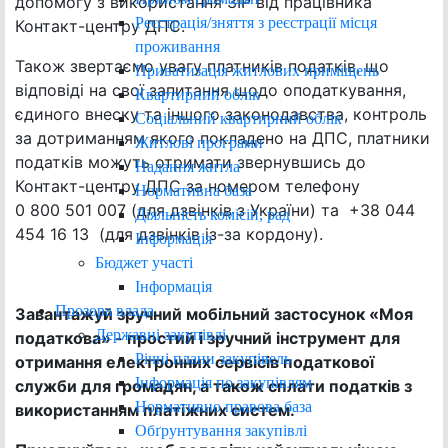
допомогу з використання ЗІР від працівника
Реєстрація/зняття з реєстрації місця
Контакт-центру ДПС.
проживання
Також звертаємо увагу платників податків, що
Приватизація житлових приміщень
відповіді на свої запитання щодо оподаткування,
Квартирний облік
єдиного внеску та іншого законодавства, контроль
Соціальний квартирний облік
за дотриманням якого покладено на ДПС, платники
Житлові програми
податків можуть отримати звернувшись до
Надання житла
Контакт-центру ДПС за номером телефону
Нормативна база
0 800 501 007 (для дзвінків з України) та +38 044
Діяльність комісій, рад
454 16 13 (для дзвінків із-за кордону).
Інформація
Бюджет участі
Інформація
Прозора влада
Завантажуй зручний мобільний застосунок «Моя
Державні закупівлі
податкова» - простий і зручний інструмент для
Річні плани закупівель
отримання електронних сервісів податкової
Інформація по закупівлям
служби для громадян,
а також сплати податків з
Нормативно правова база
використанням платіжних систем.
Обґрунтування закупівлі