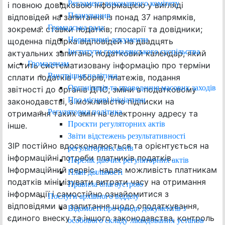
Регламент виконавчого комітету
і повною довідковою інформацією у вигляді
Планування
відповідей на запитання із понад 37 напрямків,
Громадська рада
зокрема: ставки податків; глосарії та довідники;
Нормативні документи
щоденна підбірка відповідей на двадцять
Інститути громадянського суспільства
актуальних запитань; податковий календар, який
Громадянам
містить систематизовану інформацію про терміни
Внутрішня політика
сплати податків і зборів, платежів, подання
Організація та проведення масових заходів
звітності до органів ДПС; зміни в податковому
Про місцеві ініціативи
законодавстві, з можливістю підписки на
Регуляторна політика
отримання таких змін на електронну адресу та
Проєкти регуляторних актів
інше.
Звіти відстежень результативності
ЗІР постійно вдосконалюється та орієнтується на
регуляторних актів
інформаційні потреби платників податків.
Перелік діючих регуляторних актів
Інформаційний сервіс надає можливість платникам
План діяльності
податків мінімізувати витрати часу на отримання
Правила благоустрою
інформації і самостійно ознайомитися з
Послуги архівного відділу
відповідями на запитання щодо оподаткування,
Відомості про фонди документів з
єдиного внеску та іншого законодавства, контроль
особового складу ліквідованих установ