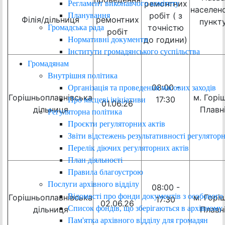
ремонтних
Регламент виконавчого комітету
населен
робіт ( з
Планування
Філія/дільниця
ремонтних
пункт
точністю
Громадська рада
робіт
до години)
Нормативні документи
Інститути громадянського суспільства
Громадянам
Внутрішня політика
08:00 -
Організація та проведення масових заходів
Горішньоплавнівська
м. Горіш
17:30
Про місцеві ініціативи
01.06.26
дільниця
Плавн
Регуляторна політика
Проєкти регуляторних актів
Звіти відстежень результативності регуляторн
Перелік діючих регуляторних актів
План діяльності
Правила благоустрою
Послуги архівного відділу
08:00 -
Відомості про фонди документів з особового
Горішньоплавнівська
м. Горіш
17:30
02.06.26
Список фондів, що зберігаються в архівному 
дільниця
Плавн
Пам'ятка архівного відділу для громадян