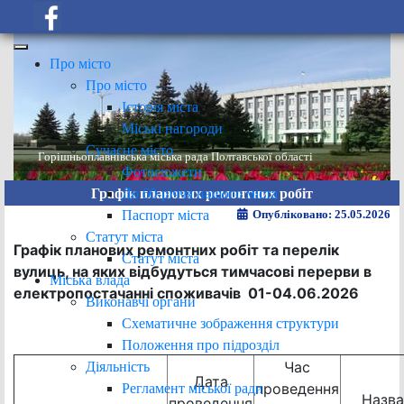
Про місто
Про місто
Історія міста
Міські нагороди
Сучасне місто
Горішньоплавнівська міська рада Полтавської області
Фотосюжети
До 60-річчя нашого міста
Графік планових ремонтних робіт
Паспорт міста
Опубліковано: 25.05.2026
Статут міста
Графік планових ремонтних робіт та перелік
Статут міста
вулиць, на яких відбудуться тимчасові перерви в
Міська влада
електропостачанні споживачів 01
-04
.06
.2026
Виконавчі органи
Схематичне зображення структури
Положення про підрозділ
Час
Діяльність
Дата
проведення
Регламент міської ради
Назва
проведення