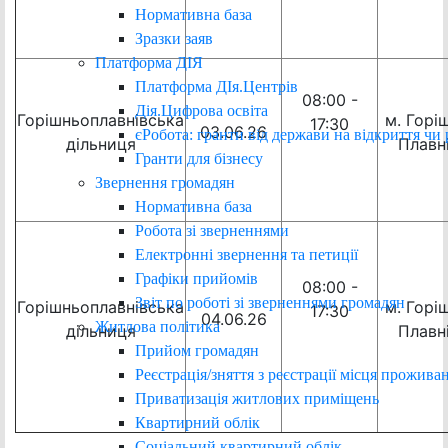
Нормативна база
Зразки заяв
Платформа ДІЯ
Платформа ДІя.Центрів
08:00 -
Дія.Цифрова освіта
Горішньоплавнівська
м. Горіш
17:30
03.06.26
єРобота: гранти від держави на відкриття чи 
дільниця
Плавн
Гранти для бізнесу
Звернення громадян
Нормативна база
Робота зі зверненнями
Електронні звернення та петиції
Графіки прийомів
08:00 -
Звіт по роботі зі зверненнями громадян
Горішньоплавнівська
м. Горіш
17:30
04.06.26
Житлова політика
дільниця
Плавн
Прийом громадян
Реєстрація/зняття з реєстрації місця прожива
Приватизація житлових приміщень
Квартирний облік
Соціальний квартирний облік