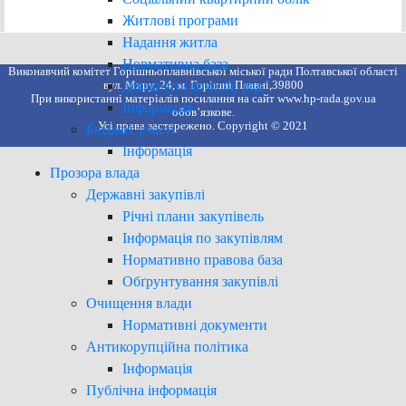
Житлові програми
Надання житла
Нормативна база
Виконавчий комітет Горішньоплавнівської міської ради Полтавської області
Діяльність комісій, рад
вул. Миру, 24, м. Горішні Плавні,39800
При використанні матеріалів посилання на сайт www.hp-rada.gov.ua
Інформація
обов’язкове.
Усі права застережено. Copyright © 2021
Бюджет участі
Інформація
Прозора влада
Державні закупівлі
Річні плани закупівель
Інформація по закупівлям
Нормативно правова база
Обґрунтування закупівлі
Очищення влади
Нормативні документи
Антикорупційна політика
Інформація
Публічна інформація