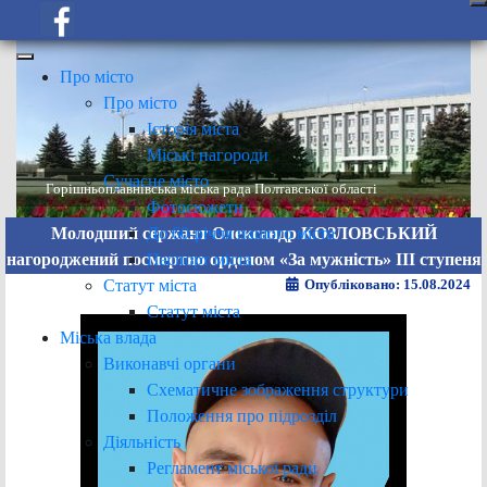
Про місто
Про місто
Історія міста
Міські нагороди
Сучасне місто
Горішньоплавнівська міська рада Полтавської області
Фотосюжети
До 60-річчя нашого міста
Молодший сержант Олександр КОЗЛОВСЬКИЙ
Паспорт міста
нагороджений посмертно орденом «За мужність» ІІІ ступеня
Статут міста
Опубліковано: 15.08.2024
Статут міста
Міська влада
Виконавчі органи
Схематичне зображення структури
Положення про підрозділ
Діяльність
Регламент міської ради