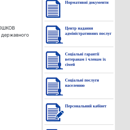
Нормативнi документи
РОШКОВ
Центр надання
адміністративних послуг
і державного
Соціальні гарантії
ветеранам і членам їх
сімей
Соціальні послуги
населенню
Персональний кабінет