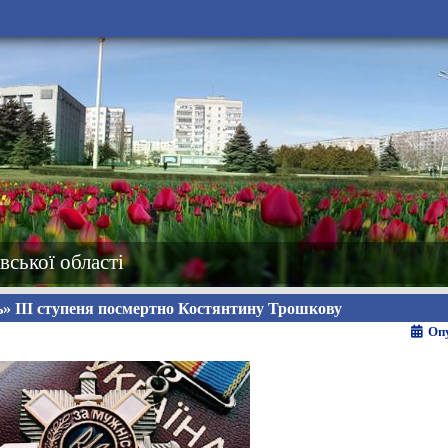
вської області
ь» ІІІ ступеня посмертно Костянтину Трошкову
Опу