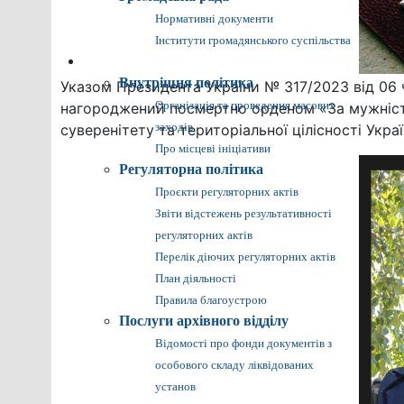
Нормативні документи
Інститути громадянського суспільства
Громадянам
Внутрішня політика
Указом Президента України № 317/2023 від 0
нагороджений посмертно орденом «За мужність»
Організація та проведення масових
суверенітету та територіальної цілісності Укра
заходів
Про місцеві ініціативи
Регуляторна політика
Проєкти регуляторних актів
Звіти відстежень результативності
регуляторних актів
Перелік діючих регуляторних актів
План діяльності
Правила благоустрою
Послуги архівного відділу
Відомості про фонди документів з
особового складу ліквідованих
установ