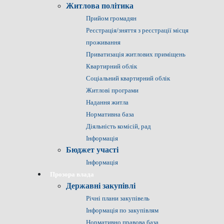
Житлова політика
Прийом громадян
Реєстрація/зняття з реєстрації місця
проживання
Приватизація житлових приміщень
Квартирний облік
Соціальний квартирний облік
Житлові програми
Надання житла
Нормативна база
Діяльність комісій, рад
Інформація
Бюджет участі
Інформація
Прозора влада
Державні закупівлі
Річні плани закупівель
Інформація по закупівлям
Нормативно правова база