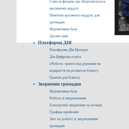
Список фондів, що зберігаються в
архівному відділі
Пам'ятка архівного відділу для
громадян
Нормативна база
Зразки заяв
Платформа ДІЯ
Платформа ДІя.Центрів
Дія.Цифрова освіта
єРобота: гранти від держави на
відкриття чи розвиток бізнесу
Гранти для бізнесу
Звернення громадян
Нормативна база
Робота зі зверненнями
Електронні звернення та петиції
Графіки прийомів
Звіт по роботі зі зверненнями
громадян