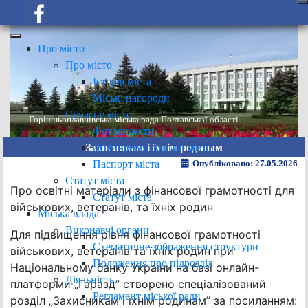
Про місто
Про місто
Історія міста
Міські нагороди
Сучасне місто
Горішньоплавнівська міська рада Полтавської області
Фотосюжети
До 60-річчя нашого міста
Захисникам і їхнім родинам
Паспорт міста
Опубліковано: 27.05.2026
Статут міста
Про освітні матеріали з фінансової грамотності для
Статут міста
військових, ветеранів, та їхніх родин
Міська влада
Виконавчі органи
Для підвищення рівня фінансової грамотності
Схематичне зображення структури
військових, ветеранів та їхніх родин при
Положення про підрозділ
Національному банку України на базі онлайн-
Діяльність
платформи „Гаразд” створено спеціалізований
Регламент міської ради
розділ „Захисникам і їхнім родинам” за посиланням: