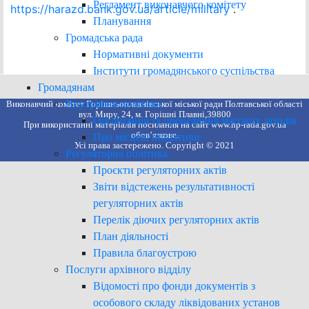
Регламент виконавчого комітету
https://harazd.bank.gov.ua/article/military
.
Планування
Громадська рада
Нормативні документи
Інститути громадянського суспільства
Громадянам
Внутрішня політика
Виконавчий комітет Горішньоплавнівської міської ради Полтавської області
вул. Миру, 24, м. Горішні Плавні,39800
Організація та проведення масових заходів
При використанні матеріалів посилання на сайт www.hp-rada.gov.ua
обов’язкове.
Про місцеві ініціативи
Усі права застережено. Copyright © 2021
Регуляторна політика
Проєкти регуляторних актів
Звіти відстежень результативності
регуляторних актів
Перелік діючих регуляторних актів
План діяльності
Правила благоустрою
Послуги архівного відділу
Відомості про фонди документів з
особового складу ліквідованих установ