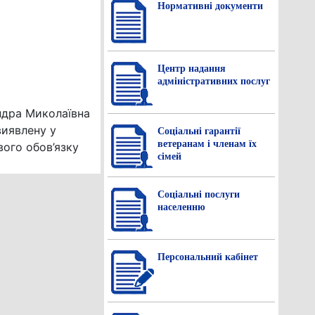
Нормативнi документи
Центр надання
адміністративних послуг
ндра Миколаївна
виявлену у
Соціальні гарантії
ветеранам і членам їх
вого обов’язку
сімей
Соціальні послуги
населенню
Персональний кабінет