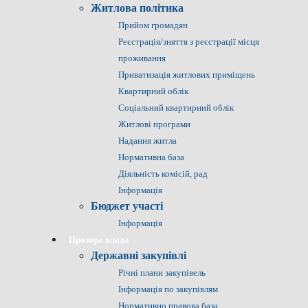
Житлова політика
Прийом громадян
Реєстрація/зняття з реєстрації місця
проживання
Приватизація житлових приміщень
Квартирний облік
Соціальний квартирний облік
Житлові програми
Надання житла
Нормативна база
Діяльність комісій, рад
Інформація
Бюджет участі
Інформація
Прозора влада
Державні закупівлі
Річні плани закупівель
Інформація по закупівлям
Нормативно правова база