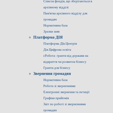
Список фондів, що зберігаються в
архівному відділі
Пам'ятка архівного відділу для
громадян
Нормативна база
Зразки заяв
Платформа ДІЯ
Платформа ДІя.Центрів
Дія.Цифрова освіта
єРобота: гранти від держави на
відкриття чи розвиток бізнесу
Гранти для бізнесу
Звернення громадян
Нормативна база
Робота зі зверненнями
Електронні звернення та петиції
Графіки прийомів
Звіт по роботі зі зверненнями
громадян