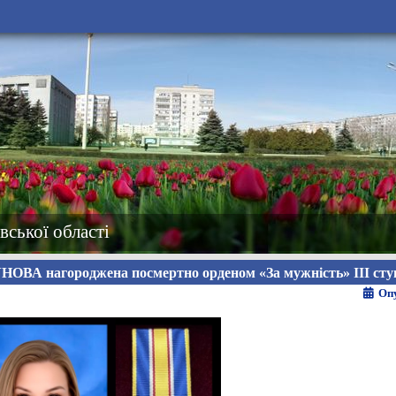
вської області
ОВА нагороджена посмертно орденом «За мужність» ІІІ сту
Опу