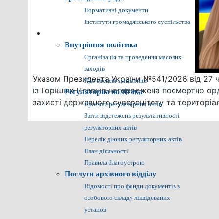
Нормативні документи
Інститути громадянського суспільства
Громадянам
Внутрішня політика
Організація та проведення масових
заходів
Указом Президента України №541/2026 від 27
Про місцеві ініціативи
із Горішніх Плавнів нагороджена посмертно орд
Регуляторна політика
захисті державного суверенітету та територіал
Проєкти регуляторних актів
Звіти відстежень результативності
регуляторних актів
Перелік діючих регуляторних актів
План діяльності
Правила благоустрою
Послуги архівного відділу
Відомості про фонди документів з
особового складу ліквідованих
установ