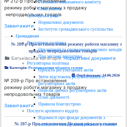
№ 212-р Про встановлення
Регламент виконавчого комітету
режиму роботи магазину з продажу
Планування
непродовольчих товарів
Громадська рада
Нормативні документи
Завантажити
Інститути громадянського суспільства
Громадянам
Внутрішня політика
№ 209-р Про встановлення режиму роботи магазину з
Організація та проведення масових заходів
продажу непродовольчих товарів
Про місцеві ініціативи
Батьківська категорія:
Нормативні документи
Регуляторна політика
Категорія:
Розпорядження міського голови
Проєкти регуляторних актів
Опубліковано: 24.06.2026
Звіти відстежень результативності
№ 209-р Про встановлення
регуляторних актів
режиму роботи магазину з продажу
Перелік діючих регуляторних актів
непродовольчих товарів
План діяльності
Правила благоустрою
Завантажити
Послуги архівного відділу
Відомості про фонди документів з
№ 207-р Про оголошення Подяки міського голови
особового складу ліквідованих установ