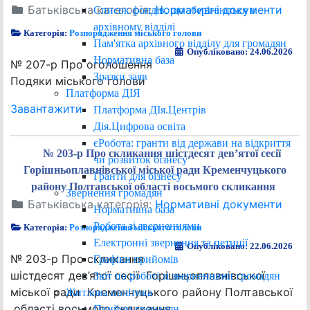
Батьківська категорія:
Нормативні документи
Список фондів, що зберігаються в
архівному відділі
Категорія:
Розпорядження міського голови
Пам'ятка архівного відділу для громадян
Опубліковано: 24.06.2026
Нормативна база
№ 207-р Про оголошення
Зразки заяв
Подяки міського голови
Платформа ДІЯ
Завантажити
Платформа ДІя.Центрів
Дія.Цифрова освіта
єРобота: гранти від держави на відкриття
№ 203-р Про скликання шістдесят дев’ятої сесії
чи розвиток бізнесу
Горішньоплавнівської міської ради Кременчуцького
Гранти для бізнесу
району Полтавської області восьмого скликання
Звернення громадян
Батьківська категорія:
Нормативні документи
Нормативна база
Робота зі зверненнями
Категорія:
Розпорядження міського голови
Електронні звернення та петиції
Опубліковано: 22.06.2026
№ 203-р Про скликання
Графіки прийомів
шістдесят дев’ятої сесії Горішньоплавнівської
Звіт по роботі зі зверненнями громадян
міської ради Кременчуцького району Полтавської
Житлова політика
області восьмого скликання
Прийом громадян