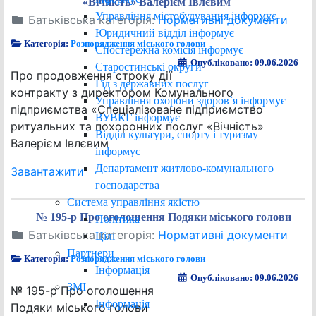
«Вічність» Валерієм Івлєвим
Управління містобудування інформує
Батьківська категорія:
Нормативні документи
Юридичний відділ інформує
Категорія:
Розпорядження міського голови
Спостережна комісія інформує
Опубліковано: 09.06.2026
Старостинські округи
Про продовження строку дії
Гід з державних послуг
контракту з директором Комунального
Управління охорони здоров`я інформує
підприємства «Спеціалізоване підприємство
ВУВКГ інформує
ритуальних та похоронних послуг «Вічність»
Відділ культури, спорту і туризму
Валерієм Івлєвим
інформує
Департамент житлово-комунального
Завантажити
господарства
Система управління якістю
№ 195-р Про оголошення Подяки міського голови
Політика
Батьківська категорія:
Нормативні документи
Цілі
Партнери
Категорія:
Розпорядження міського голови
Інформація
Опубліковано: 09.06.2026
ЗМІ
№ 195-р Про оголошення
Інформація
Подяки міського голови