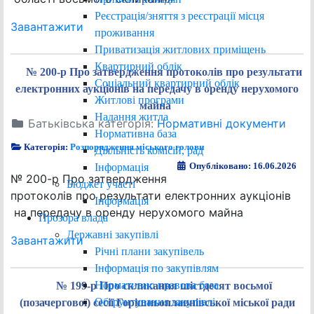
Реєстрація/зняття з реєстрації місця
Завантажити
проживання
Приватизація житлових приміщень
Квартирний облік
№ 200-р Про затвердження протоколів про результати
Соціальний квартирний облік
електронних аукціонів на передачу в оренду нерухомого
Житлові програми
майна
Надання житла
Батьківська категорія:
Нормативні документи
Нормативна база
Категорія:
Розпорядження міського голови
Діяльність комісій, рад
Опубліковано: 16.06.2026
Інформація
№ 200-р Про затвердження
Бюджет участі
протоколів про результати електронних аукціонів
Інформація
на передачу в оренду нерухомого майна
Прозора влада
Державні закупівлі
Завантажити
Річні плани закупівель
Інформація по закупівлям
Нормативно правова база
№ 199-р Про скликання шістдесят восьмої
Обґрунтування закупівлі
(позачергової) сесії Горішньоплавнівської міської ради