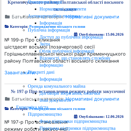
Очищення влади
Кременчуцького району Полтавської області восьмого
Нормативні документи
скликання
Антикорупційна політика
Батьківська категорія:
Нормативні документи
Інформація
Категорія:
Розпорядження міського голови
Публічна інформація
Опубліковано: 15.06.2026
Доступ до публічної інформації
№ 199-р Про скликання
Звіти
шістдесят восьмої (позачергової) сесії
Облік публічної інформації
Горішньоплавнівської міської ради Кременчуцького
Відомості, що становлять службову
району Полтавської області восьмого скликання
інформацію
Відкриті дані
Завантажити
Інформація
Оренда комунального майна
№ 197-р Про встановлення режиму роботи закусочної
Договори зберігання, позички
Батьківська категорія:
Нормативні документи
Інші документи
Економіка міста
Категорія:
Розпорядження міського голови
Підприємництво
Опубліковано: 12.06.2026
Фонд підтримки підприємництва
№ 197-р Про встановлення
Програма підтримки підприємництва
режиму роботи закусочної