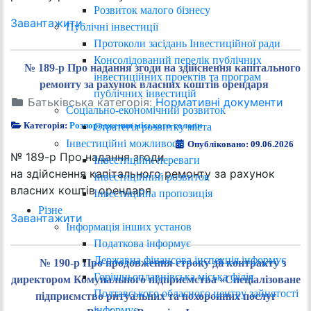
Розвиток малого бізнесу
Завантажити
Публічні інвестиції
Протоколи засідань Інвестиційної ради
Консолідований перелік публічних
№ 189-р Про надання згоди на здійснення капітального
інвестиційних проектів та програм
ремонту за рахунок власних коштів орендаря
публічних інвестицій
Батьківська категорія:
Нормативні документи
Соціально-економічний розвиток
Категорія:
Розпорядження міського голови
Стратегія розвитку міста
Інвестиційні можливості
Опубліковано: 09.06.2026
№ 189-р Про надання згоди
Інвестиційні переваги
на здійснення капітального ремонту за рахунок
Інвестиційний розвиток
власних коштів орендаря
Інвестиційна пропозиція
Різне
Завантажити
Інформація інших установ
Податкова інформує
Державна фінансова інспекція інформує
№ 190-р Про продовження строку дії контракту з
Горішньоплавнівська міська філія
директором Комунального підприємства «Спеціалізоване
Полтавського обласного центру зайнятості
підприємство ритуальних та похоронних послуг
інформує