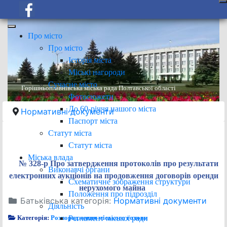
Про місто
Про місто
Історія міста
Міські нагороди
Сучасне місто
Горішньоплавнівська міська рада Полтавської області
Фотосюжети
До 60-річчя нашого міста
Нормативні документи
Паспорт міста
Статут міста
Статут міста
Міська влада
№ 328-р Про затвердження протоколів про результати
Виконавчі органи
електронних аукціонів на продовження договорів оренди
Схематичне зображення структури
нерухомого майна
Положення про підрозділ
Батьківська категорія:
Нормативні документи
Діяльність
Регламент міської ради
Категорія:
Розпорядження міського голови