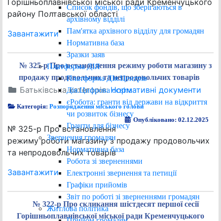
Горішньоплавнівської міської ради Кременчуцького
Список фондів, що зберігаються в
району Полтавської області
архівному відділі
Пам'ятка архівного відділу для громадян
Завантажити
Нормативна база
Зразки заяв
№ 325-р Про встановлення режиму роботи магазину з
Платформа ДІЯ
продажу продовольчих та непродовольчих товарів
Платформа ДІя.Центрів
Батьківська категорія:
Нормативні документи
Дія.Цифрова освіта
єРобота: гранти від держави на відкриття
Категорія:
Розпорядження міського голови
чи розвиток бізнесу
Опубліковано: 02.12.2025
Гранти для бізнесу
№ 325-р Про встановлення
Звернення громадян
режиму роботи магазину з продажу продовольчих
Нормативна база
та непродовольчих товарів
Робота зі зверненнями
Завантажити
Електронні звернення та петиції
Графіки прийомів
Звіт по роботі зі зверненнями громадян
№ 322-р Про скликання шістдесят першої сесії
Житлова політика
Горішньоплавнівської міської ради Кременчуцького
Прийом громадян