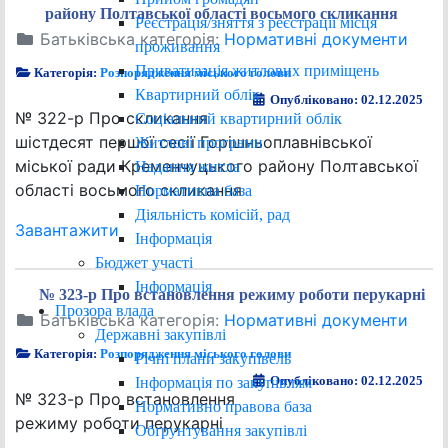
району Полтавської області восьмого скликання
Реєстрація/зняття з реєстрації місця
Батьківська категорія:
Нормативні документи
проживання
Приватизація житлових приміщень
Категорія:
Розпорядження міського голови
Квартирний облік
Опубліковано: 02.12.2025
№ 322-р Про скликання
Соціальний квартирний облік
шістдесят першої сесії Горішньоплавнівської
Житлові програми
міської ради Кременчуцького району Полтавської
Надання житла
області восьмого скликання
Нормативна база
Діяльність комісій, рад
Завантажити
Інформація
Бюджет участі
Інформація
№ 323-р Про встановлення режиму роботи перукарні
Прозора влада
Батьківська категорія:
Нормативні документи
Державні закупівлі
Категорія:
Розпорядження міського голови
Річні плани закупівель
Опубліковано: 02.12.2025
Інформація по закупівлям
№ 323-р Про встановлення
Нормативно правова база
режиму роботи перукарні
Обґрунтування закупівлі