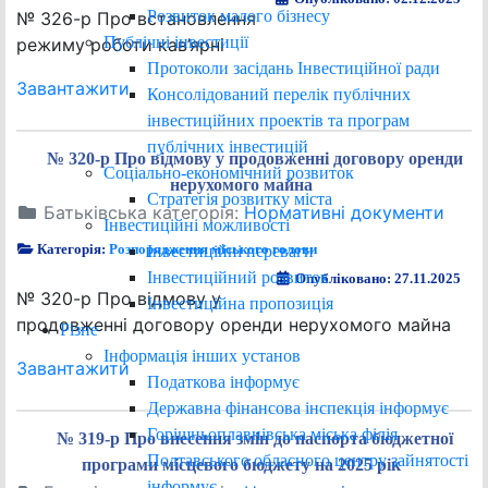
Розвиток малого бізнесу
№ 326-р Про встановлення
Публічні інвестиції
режиму роботи кав’ярні
Протоколи засідань Інвестиційної ради
Завантажити
Консолідований перелік публічних
інвестиційних проектів та програм
публічних інвестицій
№ 320-р Про відмову у продовженні договору оренди
Соціально-економічний розвиток
нерухомого майна
Стратегія розвитку міста
Батьківська категорія:
Нормативні документи
Інвестиційні можливості
Категорія:
Розпорядження міського голови
Інвестиційні переваги
Інвестиційний розвиток
Опубліковано: 27.11.2025
№ 320-р Про відмову у
Інвестиційна пропозиція
продовженні договору оренди нерухомого майна
Різне
Інформація інших установ
Завантажити
Податкова інформує
Державна фінансова інспекція інформує
Горішньоплавнівська міська філія
№ 319-р Про внесення змін до паспорта бюджетної
Полтавського обласного центру зайнятості
програми місцевого бюджету на 2025 рік
інформує