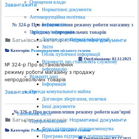
Очищення влади
Завантажити
Нормативні документи
Антикорупційна політика
Інформація
№ 324-р Про встановлення режиму роботи магазину з
Публічна інформація
продажу непродовольчих товарів
Доступ до публічної інформації
Батьківська категорія:
Нормативні документи
Звіти
Категорія:
Розпорядження міського голови
Облік публічної інформації
Опубліковано: 02.12.2025
Відомості, що становлять службову
№ 324-р Про встановлення
інформацію
режиму роботи магазину з продажу
Відкриті дані
непродовольчих товарів
Інформація
Оренда комунального майна
Завантажити
Договори зберігання, позички
Інші документи
№ 326-р Про встановлення режиму роботи кав’ярні
Економіка міста
Батьківська категорія:
Нормативні документи
Підприємництво
Фонд підтримки підприємництва
Категорія:
Розпорядження міського голови
Програма підтримки підприємництва
Опубліковано: 02.12.2025