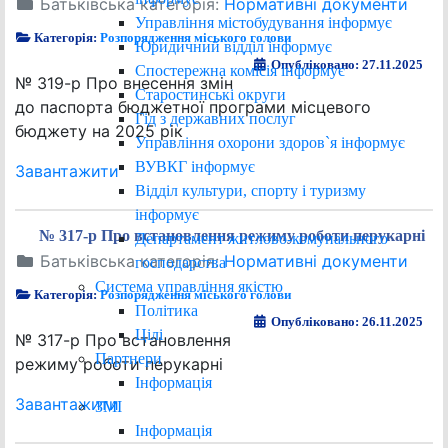
Батьківська категорія:
Нормативні документи
Управління містобудування інформує
Категорія:
Розпорядження міського голови
Юридичний відділ інформує
Опубліковано: 27.11.2025
Спостережна комісія інформує
№ 319-р Про внесення змін
Старостинські округи
до паспорта бюджетної програми місцевого
Гід з державних послуг
бюджету на 2025 рік
Управління охорони здоров`я інформує
ВУВКГ інформує
Завантажити
Відділ культури, спорту і туризму
інформує
№ 317-р Про встановлення режиму роботи перукарні
Департамент житлово-комунального
Батьківська категорія:
Нормативні документи
господарства
Система управління якістю
Категорія:
Розпорядження міського голови
Політика
Опубліковано: 26.11.2025
Цілі
№ 317-р Про встановлення
Партнери
режиму роботи перукарні
Інформація
Завантажити
ЗМІ
Інформація