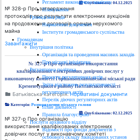
Регламент виконавчого комітету
Опубліковано: 04.12.2025
№ 328-р Про затвердження
Планування
протоколів про результати електронних аукціонів
Громадська рада
на продовження договорів оренди нерухомого
Нормативні документи
майна
Інститути громадянського суспільства
Громадянам
Завантажити
Внутрішня політика
Організація та проведення масових заходів
Про місцеві ініціативи
№ 327-р Про організацію використання
Регуляторна політика
кваліфікованих електронних довірчих послуг у
Проєкти регуляторних актів
виконавчому комітеті Горішньоплавнівської міської ради
Звіти відстежень результативності
Кременчуцького району Полтавської області
регуляторних актів
Батьківська категорія:
Нормативні документи
Перелік діючих регуляторних актів
Категорія:
Розпорядження міського голови
План діяльності
Опубліковано: 02.12.2025
Правила благоустрою
№ 327-р Про організацію
Послуги архівного відділу
використання кваліфікованих електронних
Відомості про фонди документів з
довірчих послуг у виконавчому комітеті
особового складу ліквідованих установ