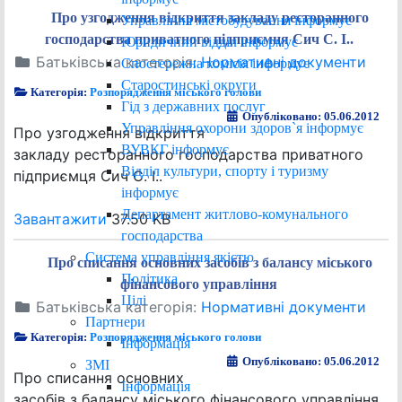
Про узгодження відкриття закладу ресторанного
Управління містобудування інформує
господарства приватного підприємця Сич С. І..
Юридичний відділ інформує
Батьківська категорія:
Нормативні документи
Спостережна комісія інформує
Старостинські округи
Категорія:
Розпорядження міського голови
Гід з державних послуг
Опубліковано: 05.06.2012
Управління охорони здоров`я інформує
Про узгодження відкриття
ВУВКГ інформує
закладу ресторанного господарства приватного
Відділ культури, спорту і туризму
підприємця Сич С. І..
інформує
Департамент житлово-комунального
Завантажити
37.50 KB
господарства
Система управління якістю
Про списання основних засобів з балансу міського
Політика
фінансового управління
Цілі
Батьківська категорія:
Нормативні документи
Партнери
Категорія:
Розпорядження міського голови
Інформація
Опубліковано: 05.06.2012
ЗМІ
Про списання основних
Інформація
засобів з балансу міського фінансового управління