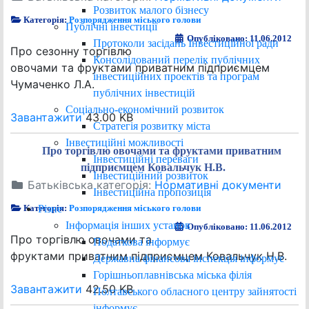
Розвиток малого бізнесу
Категорія:
Розпорядження міського голови
Публічні інвестиції
Опубліковано: 11.06.2012
Протоколи засідань Інвестиційної ради
Про сезонну торгівлю
Консолідований перелік публічних
овочами та фруктами приватним підприємцем
інвестиційних проектів та програм
Чумаченко Л.А.
публічних інвестицій
Соціально-економічний розвиток
Завантажити
43.00 KB
Стратегія розвитку міста
Інвестиційні можливості
Про торгівлю овочами та фруктами приватним
Інвестиційні переваги
підприємцем Ковальчук Н.В.
Інвестиційний розвиток
Батьківська категорія:
Нормативні документи
Інвестиційна пропозиція
Різне
Категорія:
Розпорядження міського голови
Інформація інших установ
Опубліковано: 11.06.2012
Про торгівлю овочами та
Податкова інформує
фруктами приватним підприємцем Ковальчук Н.В.
Державна фінансова інспекція інформує
Горішньоплавнівська міська філія
Завантажити
42.50 KB
Полтавського обласного центру зайнятості
інформує