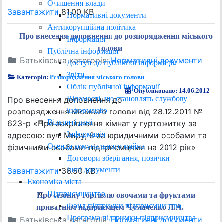
Очищення влади
Завантажити
81.00 KB
Нормативні документи
Антикорупційна політика
Про внесення доповнення до розпорядження міського
Інформація
голови
Публічна інформація
Батьківська категорія:
Нормативні документи
Доступ до публічної інформації
Звіти
Категорія:
Розпорядження міського голови
Облік публічної інформації
Опубліковано: 14.06.2012
Відомості, що становлять службову
Про внесення доповнення до
інформацію
розпорядження міського голови від 28.12.2011 №
Відкриті дані
623-р «Про закріплення кімнат у гуртожитку за
Інформація
адресою: вул. Миру, 8 за юридичними особами та
Оренда комунального майна
фізичними особами-підприємцями на 2012 рік»
Договори зберігання, позички
Інші документи
Завантажити
36.50 KB
Економіка міста
Підприємництво
Про сезонну торгівлю овочами та фруктами
Фонд підтримки підприємництва
приватним підприємцем Чумаченко Л.А.
Програма підтримки підприємництва
Батьківська категорія:
Нормативні документи