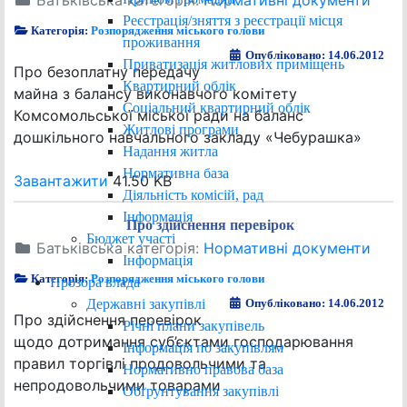
Батьківська категорія:
Нормативні документи
Реєстрація/зняття з реєстрації місця
Категорія:
Розпорядження міського голови
проживання
Опубліковано: 14.06.2012
Приватизація житлових приміщень
Про безоплатну передачу
Квартирний облік
майна з балансу виконавчого комітету
Соціальний квартирний облік
Комсомольської міської ради на баланс
Житлові програми
дошкільного навчального закладу «Чебурашка»
Надання житла
Нормативна база
Завантажити
41.50 KB
Діяльність комісій, рад
Інформація
Про здійснення перевірок
Бюджет участі
Батьківська категорія:
Нормативні документи
Інформація
Категорія:
Розпорядження міського голови
Прозора влада
Державні закупівлі
Опубліковано: 14.06.2012
Про здійснення перевірок
Річні плани закупівель
щодо дотримання суб’єктами господарювання
Інформація по закупівлям
правил торгівлі продовольчими та
Нормативно правова база
непродовольчими товарами
Обґрунтування закупівлі