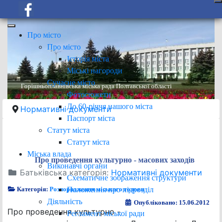
Про місто
Про місто
Історія міста
Міські нагороди
Сучасне місто
Горішньоплавнівська міська рада Полтавської області
Фотосюжети
До 60-річчя нашого міста
Нормативні документи
Паспорт міста
Статут міста
Статут міста
Міська влада
Про проведення культурно - масових заходів
Виконавчі органи
Батьківська категорія:
Нормативні документи
Схематичне зображення структури
Положення про підрозділ
Категорія:
Розпорядження міського голови
Діяльність
Опубліковано: 15.06.2012
Про проведення культурно -
Регламент міської ради