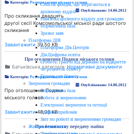
Категорія:
Розпорядження міського голови
Список фондів, що зберігаються в
Опубліковано: 14.06.2012
архівному відділі
Про скликання двадцять
Пам'ятка архівного відділу для громадян
другої сесії Комсомольської міської ради шостого
Нормативна база
скликання
Зразки заяв
Платформа ДІЯ
Завантажити
39.50 KB
Платформа ДІя.Центрів
Дія.Цифрова освіта
Про оголошення Подяки міського голови
єРобота: гранти від держави на відкриття
Батьківська категорія:
Нормативні документи
чи розвиток бізнесу
Гранти для бізнесу
Категорія:
Розпорядження міського голови
Звернення громадян
Опубліковано: 14.06.2012
Про оголошення Подяки
Нормативна база
міського голови
Робота зі зверненнями
Електронні звернення та петиції
Завантажити
48.00 KB
Графіки прийомів
Звіт по роботі зі зверненнями громадян
Житлова політика
Про безоплатну передачу майна
Прийом громадян