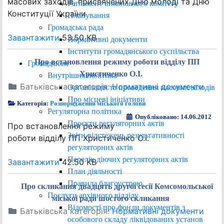
масових заходів, присвячених Дню молоді та Дню
Регламент виконавчого комітету
Конституції України
Планування
Громадська рада
Завантажити
53.50 KB
Нормативні документи
Інститути громадянського суспільства
Про встановлення режиму роботи відділу ПП
Громадянам
Христиченко О.І.
Внутрішня політика
Батьківська категорія:
Нормативні документи
Організація та проведення масових заходів
Про місцеві ініціативи
Категорія:
Розпорядження міського голови
Регуляторна політика
Опубліковано: 14.06.2012
Проєкти регуляторних актів
Про встановлення режиму
Звіти відстежень результативності
роботи відділу ПП Христиченко О.І.
регуляторних актів
Перелік діючих регуляторних актів
Завантажити
42.50 KB
План діяльності
Правила благоустрою
Про скликання двадцять другої сесії Комсомольської
Послуги архівного відділу
міської ради шостого скликання
Відомості про фонди документів з
Батьківська категорія:
Нормативні документи
особового складу ліквідованих установ