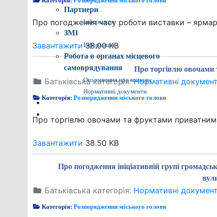
Категорія:
Розпорядження міського голови
Партнери
Про погодження часу роботи виставки – ярма
Інформація
ЗМІ
Завантажити
38.00 KB
Інформація
Робота в органах місцевого
самоврядування
Про торгівлю овочами
Батьківська категорія:
Оголошення про конкурс
Нормативні докумен
Нормативні документи
Категорія:
Розпорядження міського голови
Контакти
Пошук
Про торгівлю овочами та фруктами приватним
Завантажити
38.50 KB
Про погодження ініціативній групі громадсь
вул
Батьківська категорія:
Нормативні докумен
Категорія:
Розпорядження міського голови