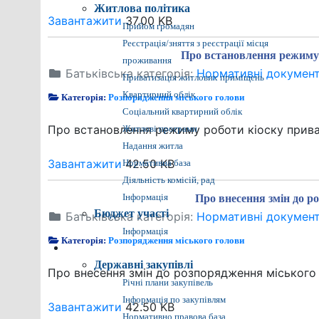
Житлова політика
Завантажити
37.00 KB
Прийом громадян
Реєстрація/зняття з реєстрації місця
Про встановлення режиму 
проживання
Батьківська категорія:
Нормативні докумен
Приватизація житлових приміщень
Квартирний облік
Категорія:
Розпорядження міського голови
Соціальний квартирний облік
Про встановлення режиму роботи кіоску прива
Житлові програми
Надання житла
Завантажити
42.50 KB
Нормативна база
Діяльність комісій, рад
Інформація
Про внесення змін до ро
Бюджет участі
Батьківська категорія:
Нормативні докумен
Інформація
Категорія:
Розпорядження міського голови
Прозора влада
Державні закупівлі
Про внесення змін до розпорядження міського 
Річні плани закупівель
Інформація по закупівлям
Завантажити
42.50 KB
Нормативно правова база