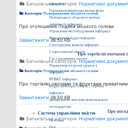
Батьківська категорія:
Нормативні докумен
інформує
Горішньоплавнівська міська філія
Категорія:
Розпорядження міського голови
Полтавського обласного центру
зайнятості інформує
Про оголошення Подяки міського голови
Управління містобудування інформує
Юридичний відділ інформує
Завантажити
38.50 KB
Спостережна комісія інформує
Старостинські округи
Про торгівлю овочами 
Гід з державних послуг
Батьківська категорія:
Нормативні докумен
Управління охорони здоров`я
Категорія:
Розпорядження міського голови
інформує
ВУВКГ інформує
Про торгівлю овочами та фруктами приватним
Відділ культури, спорту і туризму
інформує
Завантажити
38.50 KB
Департамент житлово-комунального
господарства
Про погод
Система управління якістю
Батьківська категорія:
Нормативні докумен
Політика
Цілі