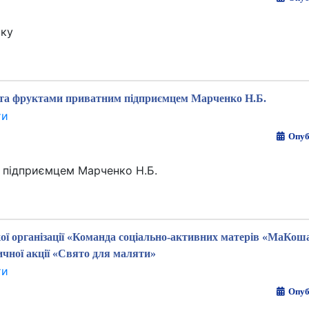
рку
 та фруктами приватним підприємцем Марченко Н.Б.
ти
Опуб
 підприємцем Марченко Н.Б.
кої організації «Команда соціально-активних матерів «МаКош
ичної акції «Свято для маляти»
ти
Опуб