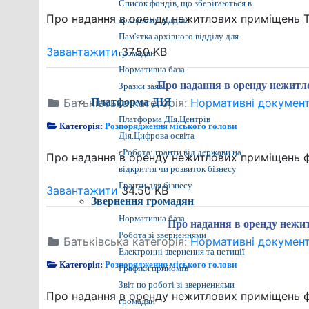
Список фондів, що зберігаються в
Про надання в оренду нежитлових приміщень 
архівному відділі
Пам'ятка архівного відділу для
Завантажити
37.50 KB
громадян
Нормативна база
Про надання в оренду нежитло
Зразки заяв
Батьківська категорія:
Платформа ДІЯ
Нормативні докумен
Платформа ДІя.Центрів
Категорія:
Розпорядження міського голови
Дія.Цифрова освіта
єРобота: гранти від держави на
Про надання в оренду нежитлових приміщень фі
відкриття чи розвиток бізнесу
Гранти для бізнесу
Завантажити
34.50 KB
Звернення громадян
Нормативна база
Про надання в оренду нежит
Робота зі зверненнями
Батьківська категорія:
Нормативні докумен
Електронні звернення та петиції
Категорія:
Розпорядження міського голови
Графіки прийомів
Звіт по роботі зі зверненнями
Про надання в оренду нежитлових приміщень фі
громадян