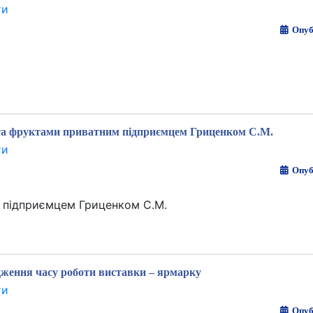
ти
Опуб
та фруктами приватним підприємцем Гриценком С.М.
ти
Опуб
 підприємцем Гриценком С.М.
ження часу роботи виставки – ярмарку
ти
Опуб