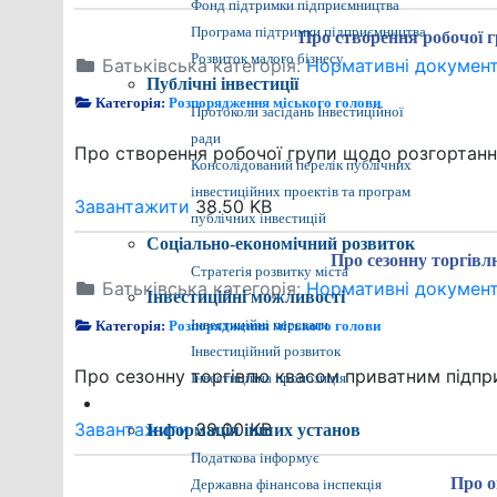
Фонд підтримки підприємництва
Програма підтримки підприємництва
Про створення робочої 
Розвиток малого бізнесу
Батьківська категорія:
Нормативні докумен
Публічні інвестиції
Категорія:
Розпорядження міського голови
Протоколи засідань Інвестиційної
ради
Про створення робочої групи щодо розгортанн
Консолідований перелік публічних
інвестиційних проектів та програм
Завантажити
38.50 KB
публічних інвестицій
Соціально-економічний розвиток
Про сезонну торгів
Стратегія розвитку міста
Батьківська категорія:
Нормативні докумен
Інвестиційні можливості
Категорія:
Розпорядження міського голови
Інвестиційні переваги
Інвестиційний розвиток
Про сезонну торгівлю квасом приватним підп
Інвестиційна пропозиція
Різне
Завантажити
39.00 KB
Інформація інших установ
Податкова інформує
Про о
Державна фінансова інспекція