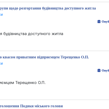
групи щодо розгортання будівництва доступного житла
ти
Опуб
я будівництва доступного житла
лю квасом приватним підприємцем Терещенко О.П.
ти
Опуб
риємцем Терещенко О.П.
голошення Подяки міського голови