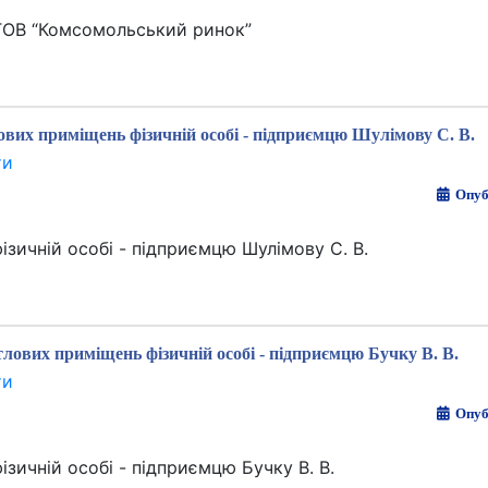
ТОВ “Комсомольський ринок”
вих приміщень фізичній особі - підприємцю Шулімову С. В.
ти
Опуб
зичній особі - підприємцю Шулімову С. В.
лових приміщень фізичній особі - підприємцю Бучку В. В.
ти
Опуб
зичній особі - підприємцю Бучку В. В.