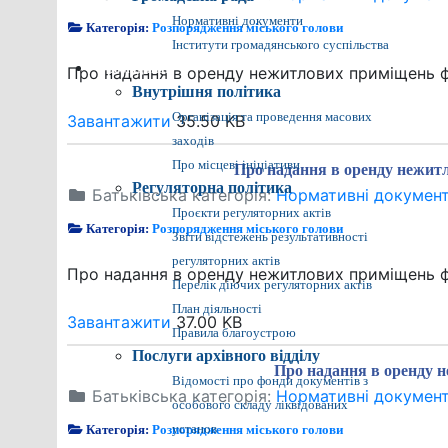
Нормативні документи
Категорія:
Розпорядження міського голови
Інститути громадянського суспільства
Громадянам
Про надання в оренду нежитлових приміщень фіз
Внутрішня політика
Організація та проведення масових
Завантажити
35.50 KB
заходів
Про місцеві ініціативи
Про надання в оренду нежитл
Регуляторна політика
Батьківська категорія:
Нормативні докумен
Проєкти регуляторних актів
Категорія:
Розпорядження міського голови
Звіти відстежень результативності
регуляторних актів
Про надання в оренду нежитлових приміщень фі
Перелік діючих регуляторних актів
План діяльності
Завантажити
37.00 KB
Правила благоустрою
Послуги архівного відділу
Про надання в оренду 
Відомості про фонди документів з
Батьківська категорія:
Нормативні докумен
особового складу ліквідованих
Категорія:
Розпорядження міського голови
установ