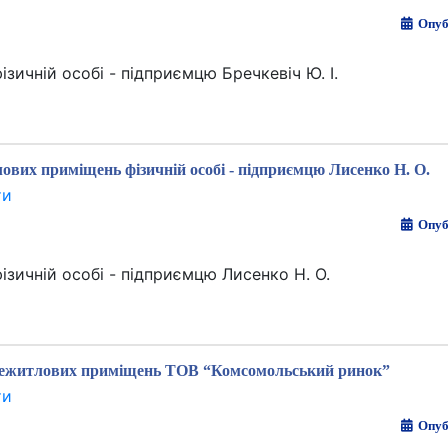
Опуб
ичній особі - підприємцю Бречкевіч Ю. І.
ових приміщень фізичній особі - підприємцю Лисенко Н. О.
ти
Опуб
зичній особі - підприємцю Лисенко Н. О.
нежитлових приміщень ТОВ “Комсомольський ринок”
ти
Опуб