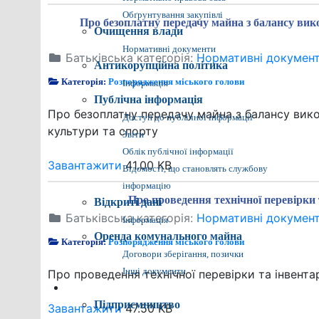
Обґрунтування закупівлі
Про безоплатну передачу майна з балансу вико
Очищення влади
Нормативні документи
Батьківська категорія:
Нормативні докумен
Антикорупційна політика
Категорія:
Розпорядження міського голови
Інформація
Публічна інформація
Про безоплатну передачу майна з балансу вико
Доступ до публічної інформації
культури та спорту
Звіти
Облік публічної інформації
Завантажити
41.00 KB
Відомості, що становлять службову
інформацію
Про проведення технічної перевірки 
Відкриті дані
Батьківська категорія:
Нормативні докумен
Інформація
Оренда комунального майна
Категорія:
Розпорядження міського голови
Договори зберігання, позички
Інші документи
Про проведення технічної перевірки та інвента
Економіка міста
Підприємництво
Завантажити
47.50 KB