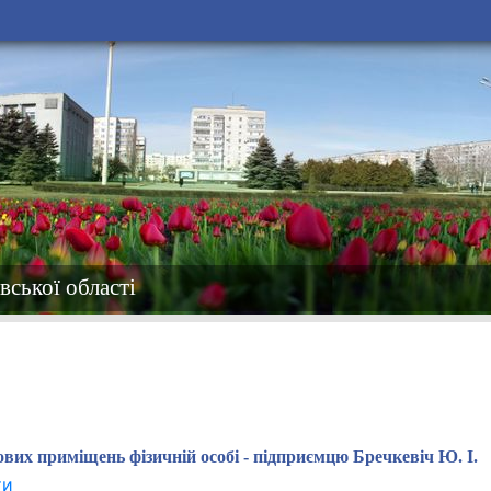
вської області
вих приміщень фізичній особі - підприємцю Бречкевіч Ю. І.
ти