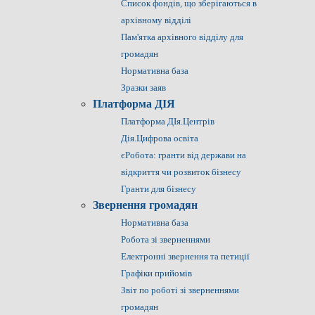
Список фондів, що зберігаються в
архівному відділі
Пам'ятка архівного відділу для
громадян
Нормативна база
Зразки заяв
Платформа ДІЯ
Платформа ДІя.Центрів
Дія.Цифрова освіта
єРобота: гранти від держави на
відкриття чи розвиток бізнесу
Гранти для бізнесу
Звернення громадян
Нормативна база
Робота зі зверненнями
Електронні звернення та петиції
Графіки прийомів
Звіт по роботі зі зверненнями
громадян