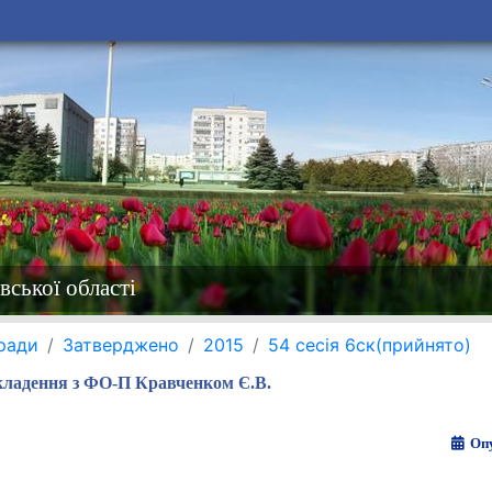
вської області
 ради
Затверджено
2015
54 сесія 6ск(прийнято)
кладення з ФО-П Кравченком Є.В.
Опу