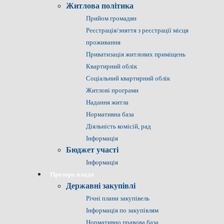
Житлова політика
Прийом громадян
Реєстрація/зняття з реєстрації місця
проживання
Приватизація житлових приміщень
Квартирний облік
Соціальний квартирний облік
Житлові програми
Надання житла
Нормативна база
Діяльність комісій, рад
Інформація
Бюджет участі
Інформація
Прозора влада
Державні закупівлі
Річні плани закупівель
Інформація по закупівлям
Нормативно правова база