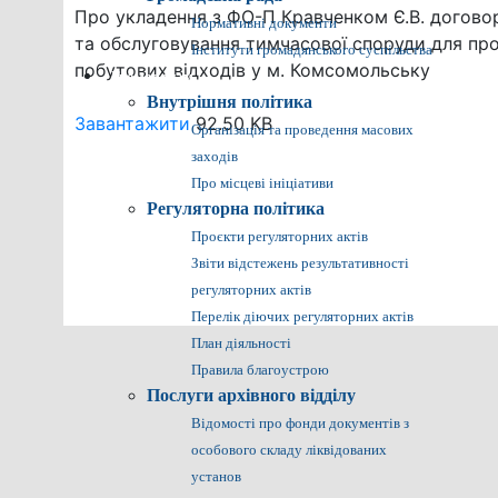
Про укладення з ФО-П Кравченком Є.В. догово
Нормативні документи
та обслуговування тимчасової споруди для про
Інститути громадянського суспільства
побутових відходів у м. Комсомольську
Громадянам
Внутрішня політика
Завантажити
92.50 KB
Організація та проведення масових
заходів
Про місцеві ініціативи
Регуляторна політика
Проєкти регуляторних актів
Звіти відстежень результативності
регуляторних актів
Перелік діючих регуляторних актів
План діяльності
Правила благоустрою
Послуги архівного відділу
Відомості про фонди документів з
особового складу ліквідованих
установ