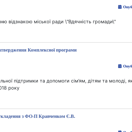
Опуб
ню відзнакою міської ради \"Вдячність громади\"
атвердження Комплексної програми
Опуб
ьної підтримки та допомоги сім’ям, дітям та молоді, я
018 року
укладення з ФО-П Кравченком Є.В.