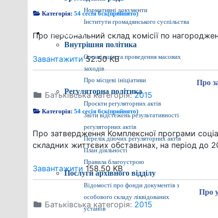
Нормативні документи
Категорія:
54 сесія 6ск(прийнято)
Інститути громадянського суспільства
Громадянам
Про персональний склад комісії по нагороджен
Внутрішня політика
Організація та проведення масових
Завантажити
52.50 KB
заходів
Про місцеві ініціативи
Про з
Регуляторна політика
Батьківська категорія:
2015
Проєкти регуляторних актів
Категорія:
54 сесія 6ск(прийнято)
Звіти відстежень результативності
регуляторних актів
Про затвердження Комплексної програми соціал
Перелік діючих регуляторних актів
складних життєвих обставинах, на період до 2
План діяльності
Правила благоустрою
Завантажити
158.50 KB
Послуги архівного відділу
Відомості про фонди документів з
Про 
особового складу ліквідованих
Батьківська категорія:
2015
установ