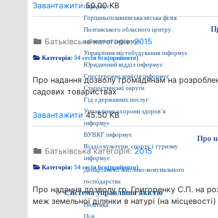
Завантажити
50.00 KB
інформує
Горішньоплавнівська міська філія
П
Полтавського обласного центру
Батьківська категорія:
2015
зайнятості інформує
Управління містобудування інформує
Категорія:
54 сесія 6ск(прийнято)
Юридичний відділ інформує
Спостережна комісія інформує
Про надання дозволу громадянам на розроблен
Старостинські округи
садових товариствах
Гід з державних послуг
Управління охорони здоров`я
Завантажити
45.50 KB
інформує
ВУВКГ інформує
Про н
Відділ культури, спорту і туризму
Батьківська категорія:
2015
інформує
Категорія:
54 сесія 6ск(прийнято)
Департамент житлово-комунального
господарства
Про надання дозволу гр. Григоренку С.П. на р
Система управління якістю
меж земельної ділянки в натурі (на місцевості) 
Політика
Цілі