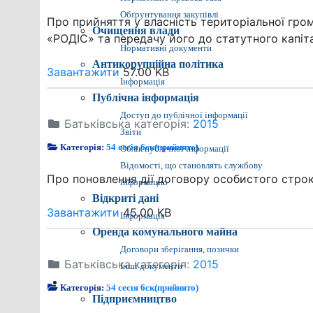
Обґрунтування закупівлі
Про прийняття у власність територіальної гро
Очищення влади
«РОДІС» та передачу його до статутного капі
Нормативні документи
Антикорупційна політика
Завантажити
57.00 KB
Інформація
Публічна інформація
Доступ до публічної інформації
Батьківська категорія:
2015
Звіти
Категорія:
54 сесія 6ск(прийнято)
Облік публічної інформації
Відомості, що становлять службову
Про поновлення дії договору особистого стро
інформацію
Відкриті дані
Завантажити
45.00 KB
Інформація
Оренда комунального майна
Договори зберігання, позички
Батьківська категорія:
2015
Інші документи
Економіка міста
Категорія:
54 сесія 6ск(прийнято)
Підприємництво