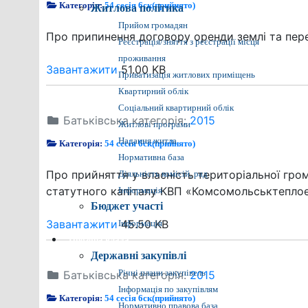
Категорія:
54 сесія 6ск(прийнято)
Житлова політика
Прийом громадян
Про припинення договору оренди землі та перед
Реєстрація/зняття з реєстрації місця
проживання
Завантажити
51.00 KB
Приватизація житлових приміщень
Квартирний облік
Соціальний квартирний облік
Батьківська категорія:
2015
Житлові програми
Надання житла
Категорія:
54 сесія 6ск(прийнято)
Нормативна база
Про прийняття у власність територіальної гро
Діяльність комісій, рад
статутного капіталу КВП «Комсомольськтепло
Інформація
Бюджет участі
Завантажити
45.50 KB
Інформація
Прозора влада
Державні закупівлі
Батьківська категорія:
Річні плани закупівель
2015
Інформація по закупівлям
Категорія:
54 сесія 6ск(прийнято)
Нормативно правова база