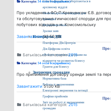
Категорія:
54 сесія 6ск(прийнято)
Список фондів, що зберігаються в
архівному відділі
Про укладення з ФО-П Кравченком Є.В. догово
Пам'ятка архівного відділу для
та обслуговування тимчасової споруди для про
громадян
побутових відходів у м. Комсомольську
Нормативна база
Зразки заяв
Завантажити
92.50 KB
Платформа ДІЯ
Платформа ДІя.Центрів
Про 
Дія.Цифрова освіта
Батьківська категорія:
2015
єРобота: гранти від держави на
відкриття чи розвиток бізнесу
Категорія:
54 сесія 6ск(прийнято)
Гранти для бізнесу
Звернення громадян
Про припинення договору оренди землі та перед
Нормативна база
Робота зі зверненнями
Завантажити
51.00 KB
Електронні звернення та петиції
Графіки прийомів
Про 
Звіт по роботі зі зверненнями
Батьківська категорія:
2015
громадян