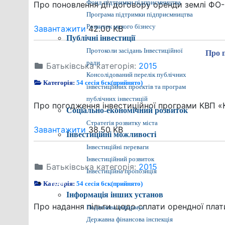
Фонд підтримки підприємництва
Про поновлення дії договору оренди землі ФО-
Програма підтримки підприємництва
Розвиток малого бізнесу
Завантажити
42.00 KB
Публічні інвестиції
Протоколи засідань Інвестиційної
Про 
ради
Батьківська категорія:
2015
Консолідований перелік публічних
Категорія:
54 сесія 6ск(прийнято)
інвестиційних проектів та програм
публічних інвестицій
Про погодження інвестиційної програми КВП «
Соціально-економічний розвиток
Стратегія розвитку міста
Завантажити
38.50 KB
Інвестиційні можливості
Інвестиційні переваги
Інвестиційний розвиток
Батьківська категорія:
2015
Інвестиційна пропозиція
Категорія:
Різне
54 сесія 6ск(прийнято)
Інформація інших установ
Про надання пільги щодо сплати орендної плат
Податкова інформує
Державна фінансова інспекція