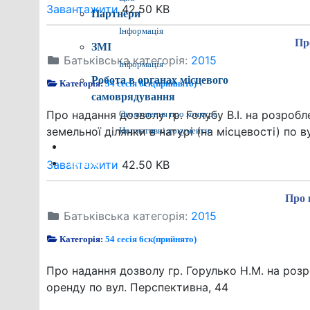
Завантажити
42.50 KB
Партнери
Інформація
Пр
ЗМІ
Батьківська категорія:
2015
Інформація
Робота в органах місцевого
Категорія:
54 сесія 6ск(прийнято)
самоврядування
Про надання дозволу гр. Голубу В.І. на розроб
Оголошення про конкурс
земельної ділянки в натурі (на місцевості) по ву
Нормативні документи
Контакти
Завантажити
42.50 KB
Пошук
Про 
Батьківська категорія:
2015
Категорія:
54 сесія 6ск(прийнято)
Про надання дозволу гр. Горулько Н.М. на роз
оренду по вул. Перспективна, 44