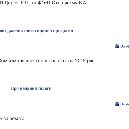
П Дерезі К.П. та ФО-П Стецькому В.А.
погодження інвестиційної програми
Опуб
Комсомольськ- теплоенерго» на 2015 рік
Про надання пільги
Опуб
и за землю