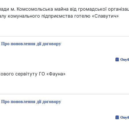
мади м. Комсомольська майна від громадської організац
талу комунального підприємства готелю «Славутич»
Про поновлення дії договору
Опуб
кового сервітуту ГО «Фауна»
Про поновлення дії договору
Опуб