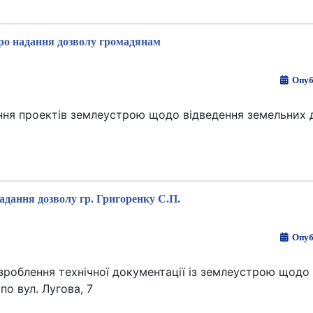
ро надання дозволу громадянам
Опуб
ня проектів землеустрою щодо відведення земельних д
адання дозволу гр. Григоренку С.П.
Опуб
озроблення технічної документації із землеустрою щодо
по вул. Лугова, 7