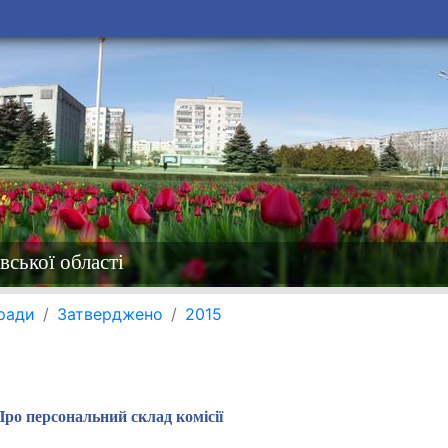
вської області
 ради
Затверджено
2015
Про персональний склад комісії