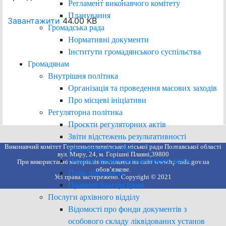
Регламент виконавчого комітету
Планування
Завантажити
44.00 KB
Громадська рада
Нормативні документи
Інститути громадянського суспільства
Громадянам
Внутрішня політика
Організація та проведення масових заходів
Про місцеві ініціативи
Регуляторна політика
Проєкти регуляторних актів
Звіти відстежень результативності
Виконавчий комітет Горішньоплавнівської міської ради Полтавської області
регуляторних актів
вул. Миру, 24, м. Горішні Плавні,39800
Перелік діючих регуляторних актів
При використанні матеріалів посилання на сайт www.hp-rada.gov.ua
обов’язкове.
План діяльності
Усі права застережено. Copyright © 2021
Правила благоустрою
Послуги архівного відділу
Відомості про фонди документів з
особового складу ліквідованих установ