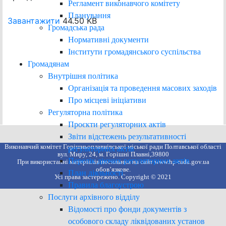
Регламент виконавчого комітету
Планування
Завантажити
44.50 KB
Громадська рада
Нормативні документи
Інститути громадянського суспільства
Громадянам
Внутрішня політика
Організація та проведення масових заходів
Про місцеві ініціативи
Регуляторна політика
Проєкти регуляторних актів
Звіти відстежень результативності
Виконавчий комітет Горішньоплавнівської міської ради Полтавської області
регуляторних актів
вул. Миру, 24, м. Горішні Плавні,39800
Перелік діючих регуляторних актів
При використанні матеріалів посилання на сайт www.hp-rada.gov.ua
обов’язкове.
План діяльності
Усі права застережено. Copyright © 2021
Правила благоустрою
Послуги архівного відділу
Відомості про фонди документів з
особового складу ліквідованих установ