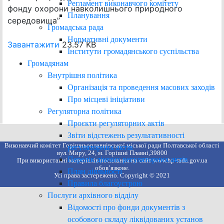
Регламент виконавчого комітету
фонду охорони навколишнього природного
Планування
середовища”
Громадська рада
Нормативні документи
Завантажити
23.57 KB
Інститути громадянського суспільства
Громадянам
Внутрішня політика
Організація та проведення масових заходів
Про місцеві ініціативи
Регуляторна політика
Проєкти регуляторних актів
Звіти відстежень результативності
Виконавчий комітет Горішньоплавнівської міської ради Полтавської області
регуляторних актів
вул. Миру, 24, м. Горішні Плавні,39800
Перелік діючих регуляторних актів
При використанні матеріалів посилання на сайт www.hp-rada.gov.ua
обов’язкове.
План діяльності
Усі права застережено. Copyright © 2021
Правила благоустрою
Послуги архівного відділу
Відомості про фонди документів з
особового складу ліквідованих установ