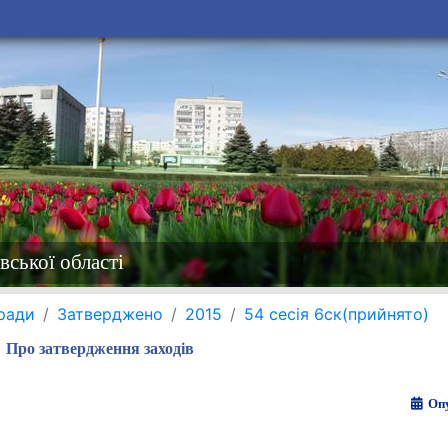
вської області
 ради
Затверджено
2015
54 сесія 6ск(прийнято)
Про затвердження заходів
Опу