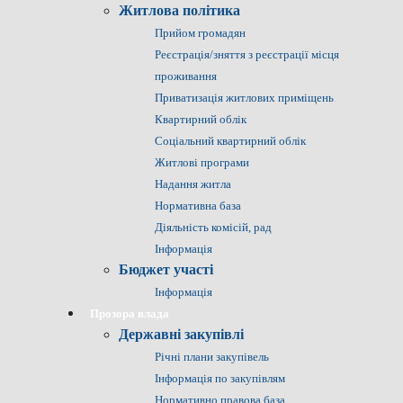
Житлова політика
Прийом громадян
Реєстрація/зняття з реєстрації місця
проживання
Приватизація житлових приміщень
Квартирний облік
Соціальний квартирний облік
Житлові програми
Надання житла
Нормативна база
Діяльність комісій, рад
Інформація
Бюджет участі
Інформація
Прозора влада
Державні закупівлі
Річні плани закупівель
Інформація по закупівлям
Нормативно правова база