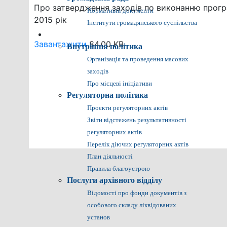
Про затвердження заходів по виконанню прог
Нормативні документи
2015 рік
Інститути громадянського суспільства
Громадянам
Завантажити
84.00 KB
Внутрішня політика
Організація та проведення масових
заходів
Про місцеві ініціативи
Регуляторна політика
Проєкти регуляторних актів
Звіти відстежень результативності
регуляторних актів
Перелік діючих регуляторних актів
План діяльності
Правила благоустрою
Послуги архівного відділу
Відомості про фонди документів з
особового складу ліквідованих
установ