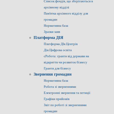
Список фондів, що зберігаються в
архівному відділі
Пам'ятка архівного відділу для
громадян
Нормативна база
Зразки заяв
Платформа ДІЯ
Платформа ДІя.Центрів
Дія.Цифрова освіта
єРобота: гранти від держави на
відкриття чи розвиток бізнесу
Гранти для бізнесу
Звернення громадян
Нормативна база
Робота зі зверненнями
Електронні звернення та петиції
Графіки прийомів
Звіт по роботі зі зверненнями
громадян