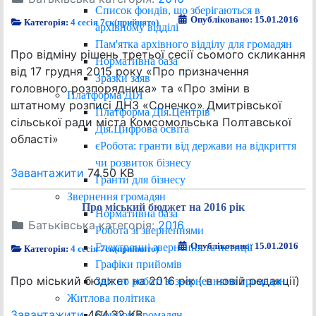
Список фондів, що зберігаються в
Опубліковано: 15.01.2016
Категорія:
4 сесія 7ск(прийнято)
архівному відділі
Пам'ятка архівного відділу для громадян
Про відміну рішень третьої сесії сьомого скликання
Нормативна база
від 17 грудня 2015 року «Про призначення
Зразки заяв
головного розпорядника» та «Про зміни в
Платформа ДІЯ
штатному розписі ДНЗ «Сонечко» Дмитрівської
Платформа ДІя.Центрів
сільської ради міста Комсомольська Полтавської
Дія.Цифрова освіта
області»
єРобота: гранти від держави на відкриття
чи розвиток бізнесу
Завантажити
74.50 KB
Гранти для бізнесу
Звернення громадян
Про міський бюджет на 2016 рік
Нормативна база
Батьківська категорія:
2016
Робота зі зверненнями
Опубліковано: 15.01.2016
Електронні звернення та петиції
Категорія:
4 сесія 7ск(прийнято)
Графіки прийомів
Про міський бюджет на 2016 рік ( в новій редакції)
Звіт по роботі зі зверненнями громадян
Житлова політика
Завантажити
464.32 KB
Прийом громадян