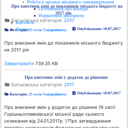
Робота в органах місцевого самоврядування
Про внесення змін до показників міського бюджету на
Оголошення про конкурс
2017 рік
Нормативні документи
Батьківська категорія:
2017
Контакти
Опубліковано: 10.07.2017
Пошук
Категорія:
25 сесія 7ск(прийнято)
Про внесення змін до показників міського бюджету
на 2017 рік
Завантажити
739.35 KB
Про внесення змін у додаток до рішення
Батьківська категорія:
2017
Опубліковано: 10.07.2017
Категорія:
25 сесія 7ск(прийнято)
Про внесення змін у додаток до рішення 19 сесії
Горішньоплавнівської міської ради сьомого
скликання від 24.01.2017р. \"Про затвердження
переліку одержувачів бюджетних коштів міського