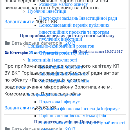
рівня середньомісячної заробітної плати при
Розвиток малого бізнесу
визначенні вартості будівництва об’єктів
Публічні інвестиції
Протоколи засідань Інвестиційної ради
Завантажити
106.01 KB
Консолідований перелік публічних
інвестиційних проектів та програм
Про прийом-передачу до статутного капіталу
публічних інвестицій
Батьківська категорія:
2017
Соціально-економічний розвиток
Опубліковано: 10.07.2017
Стратегія розвитку міста
Категорія:
25 сесія 7ск(прийнято)
Інвестиційні можливості
Про прийом-передачу до статутного капіталу КП
Інвестиційні переваги
ВУ ВКГ Горішньоплавнівської міської ради витрат
Інвестиційний розвиток
по об’єкту «Реконструкція системи
Інвестиційна пропозиція
водопостачання мікрорайону Золотнишине м.
Різне
Комсомольськ, Полтавська обл.»
Інформація інших установ
Податкова інформує
Завантажити
88.63 KB
Державна фінансова інспекція інформує
Горішньоплавнівська міська філія
Про внесення змін до Програми
Полтавського обласного центру зайнятості
Батьківська категорія:
2017
інформує