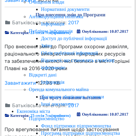
Завантажити
90.70 KB
Очищення влади
Нормативні документи
Про внесення змін до Програми
Антикорупційна політика
Батьківська категорія:
2017
Інформація
Публічна інформація
Опубліковано: 10.07.2017
Категорія:
25 сесія 7ск(прийнято)
Доступ до публічної інформації
Звіти
Про внесення змін до Програми охорони довкілля,
Облік публічної інформації
раціонального використання природних ресурсів
Відомості, що становлять службову
та забезпечення екологічної безпеки в місті Горішні
інформацію
Плавні на 2016-2020 роки
Відкриті дані
Інформація
Завантажити
127.98 KB
Оренда комунального майна
Договори зберігання, позички
Про врегулювання питання
Інші документи
Батьківська категорія:
2017
Економіка міста
Опубліковано: 10.07.2017
Категорія:
25 сесія 7ск(прийнято)
Підприємництво
Фонд підтримки підприємництва
Про врегулювання питання щодо застосування
Програма підтримки підприємництва