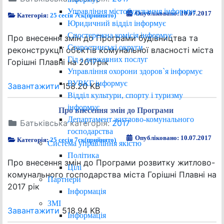
Управління містобудування інформує
Опубліковано: 10.07.2017
Категорія:
25 сесія 7ск(прийнято)
Юридичний відділ інформує
Спостережна комісія інформує
Про внесення змін до Програми будівництва та
Старостинські округи
реконструкції об’єктів комунальної власності міста
Гід з державних послуг
Горішні Плавні на 2017рік
Управління охорони здоров`я інформує
ВУВКГ інформує
Завантажити
158.20 KB
Відділ культури, спорту і туризму
інформує
Про внесення змін до Програми
Департамент житлово-комунального
Батьківська категорія:
2017
господарства
Опубліковано: 10.07.2017
Категорія:
25 сесія 7ск(прийнято)
Система управління якістю
Політика
Про внесення змін до Програми розвитку житлово-
Цілі
комунального господарства міста Горішні Плавні на
Партнери
2017 рік
Інформація
ЗМІ
Завантажити
518.94 KB
Інформація