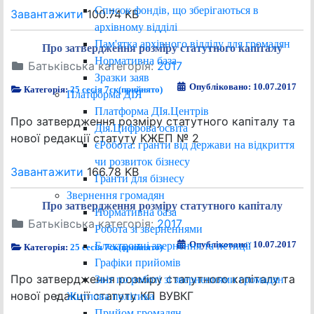
Список фондів, що зберігаються в
Завантажити
100.74 KB
архівному відділі
Пам'ятка архівного відділу для громадян
Про затвердження розміру статутного капіталу
Нормативна база
Батьківська категорія:
2017
Зразки заяв
Опубліковано: 10.07.2017
Категорія:
25 сесія 7ск(прийнято)
Платформа ДІЯ
Платформа ДІя.Центрів
Про затвердження розміру статутного капіталу та
Дія.Цифрова освіта
нової редакції статуту КЖЕП № 2
єРобота: гранти від держави на відкриття
чи розвиток бізнесу
Завантажити
166.78 KB
Гранти для бізнесу
Звернення громадян
Про затвердження розміру статутного капіталу
Нормативна база
Батьківська категорія:
2017
Робота зі зверненнями
Опубліковано: 10.07.2017
Електронні звернення та петиції
Категорія:
25 сесія 7ск(прийнято)
Графіки прийомів
Про затвердження розміру статутного капіталу та
Звіт по роботі зі зверненнями громадян
нової редакції статуту КП ВУВКГ
Житлова політика
Прийом громадян