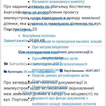
Регламент виконавчого комітету
Про надання дозволу гр. Матьяшу Костянтину
Планування
Анатолійовичу на розроблення проекту
Громадська рада
землеустрою щодо відведення в оренду земельної
Нормативні документи
ділянки, яка суміжна із земельною ділянкою по вул.
Інститути громадянського суспільства
Перспективна, 25
Громадянам
Внутрішня політика
Завантажити
91.99 KB
Організація та проведення масових заходів
Про місцеві ініціативи
Про затвердження технічної документації із
Регуляторна політика
землеустрою
Проєкти регуляторних актів
Батьківська категорія:
2017
Звіти відстежень результативності
регуляторних актів
Опубліковано: 10.07.2017
Категорія:
25 сесія 7ск(прийнято)
Перелік діючих регуляторних актів
План діяльності
Про затвердження технічної документації із
Правила благоустрою
землеустрою щодо встановлення (відновлення)
Послуги архівного відділу
меж земельної ділянки в натурі (на місцевості) по
Відомості про фонди документів з
вул. Портова, 27
особового складу ліквідованих установ