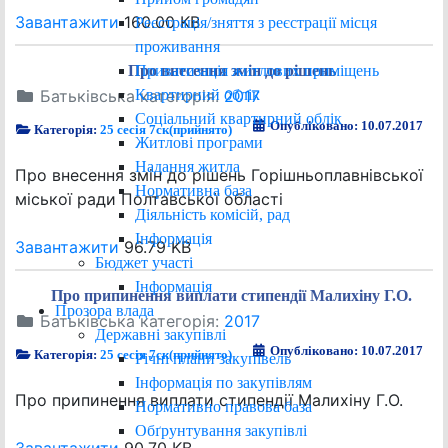
Завантажити
160.00 KB
Реєстрація/зняття з реєстрації місця
проживання
Приватизація житлових приміщень
Про внесення змін до рішень
Квартирний облік
Батьківська категорія:
2017
Соціальний квартирний облік
Опубліковано: 10.07.2017
Категорія:
25 сесія 7ск(прийнято)
Житлові програми
Надання житла
Про внесення змін до рішень Горішньоплавнівської
Нормативна база
міської ради Полтавської області
Діяльність комісій, рад
Інформація
Завантажити
96.79 KB
Бюджет участі
Інформація
Про припинення виплати стипендії Малихіну Г.О.
Прозора влада
Батьківська категорія:
2017
Державні закупівлі
Опубліковано: 10.07.2017
Категорія:
25 сесія 7ск(прийнято)
Річні плани закупівель
Інформація по закупівлям
Про припинення виплати стипендії Малихіну Г.О.
Нормативно правова база
Обґрунтування закупівлі