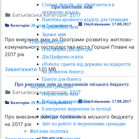
Список фондів, що зберігаються в
Про внесення змін
архівному відділі
Батьківська категорія:
2017
Пам'ятка архівного відділу для громадян
Опубліковано: 17.08.2017
Категорія:
26 сесія 7ск(прийнято)
Нормативна база
Зразки заяв
Про внесення змін до Програми розвитку житлово-
Платформа ДІЯ
комунального господарства міста Горішні Плавні на
Платформа ДІя.Центрів
2017 рік
Дія.Цифрова освіта
єРобота: гранти від держави на відкриття
Завантажити
1.01 MB
чи розвиток бізнесу
Гранти для бізнесу
Про внесення змін до показників міського бюджету
Звернення громадян
Батьківська категорія:
2017
Нормативна база
Робота зі зверненнями
Опубліковано: 17.08.2017
Категорія:
26 сесія 7ск(прийнято)
Електронні звернення та петиції
Графіки прийомів
Про внесення змін до показників міського бюджету
Звіт по роботі зі зверненнями громадян
на 2017 рік
Житлова політика
Прийом громадян