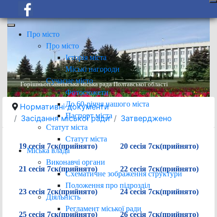
Про місто
Про місто
Історія міста
Міські нагороди
Сучасне місто
Горішньоплавнівська міська рада Полтавської області
Фотосюжети
До 60-річчя нашого міста
Нормативні документи
Паспорт міста
Засідання міської ради
Затверджено
Статут міста
Статут міста
19 сесія 7ск(прийнято)
20 сесія 7ск(прийнято)
Міська влада
Виконавчі органи
21 сесія 7ск(прийнято)
22 сесія 7ск(прийнято)
Схематичне зображення структури
Положення про підрозділ
23 сесія 7ск(прийнято)
24 сесія 7ск(прийнято)
Діяльність
Регламент міської ради
25 сесія 7ск(прийнято)
26 сесія 7ск(прийнято)