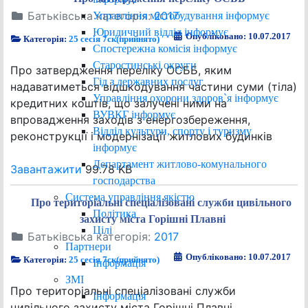
Батьківська категорія:
2017
Управління містобудування інформує
Юридичний відділ інформує
Опубліковано: 10.07.2017
Категорія:
25 сесія 7ск(прийнято)
Спостережна комісія інформує
Старостинські округи
Про затвердження переліку ОСББ, яким
Гід з державних послуг
надаватиметься відшкодування частини суми (тіла)
Управління охорони здоров`я інформує
кредитних коштів, що залучені ними на
ВУВКГ інформує
впровадження заходів з енергозбереження,
Відділ культури, спорту і туризму
реконструкції і модернізації житлових будинків
інформує
Департамент житлово-комунального
Завантажити
99.78 KB
господарства
Система управління якістю
Про територіальні спеціалізовані служби цивільного
Політика
захисту міста Горішні Плавні
Цілі
Батьківська категорія:
2017
Партнери
Опубліковано: 10.07.2017
Категорія:
25 сесія 7ск(прийнято)
Інформація
ЗМІ
Про територіальні спеціалізовані служби
Інформація
цивільного захисту міста Горішні Плавні