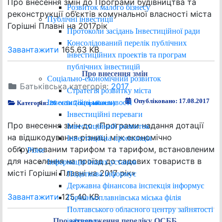
Про внесення змін до Програми будівництва та
Розвиток малого бізнесу
реконструкції об’єктів комунальної власності міста
Публічні інвестиції
Горішні Плавні на 2017рік
Протоколи засідань Інвестиційної ради
Консолідований перелік публічних
Завантажити
165.63 KB
інвестиційних проектів та програм
публічних інвестицій
Про внесення змін
Соціально-економічний розвиток
Батьківська категорія:
2017
Стратегія розвитку міста
Опубліковано: 17.08.2017
Інвестиційні можливості
Категорія:
26 сесія 7ск(прийнято)
Інвестиційні переваги
Про внесення змін до «Програми надання дотації
Інвестиційний розвиток
на відшкодування різниці між економічно
Інвестиційна пропозиція
обґрунтованим тарифом та тарифом, встановленим
Різне
для населення на проїзд до садових товариств в
Інформація інших установ
місті Горішні Плавні на 2017 рік»
Податкова інформує
Державна фінансова інспекція інформує
Завантажити
125.40 KB
Горішньоплавнівська міська філія
Полтавського обласного центру зайнятості
Про затвердження переліку ОСББ
інформує