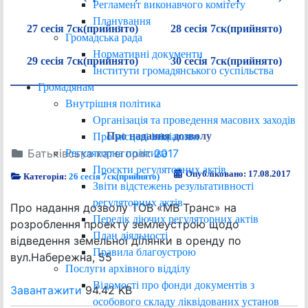
Регламент виконавчого комітету
Планування
27 сесія 7ск(прийнято)
28 сесія 7ск(прийнято)
Громадська рада
Нормативні документи
29 сесія 7ск(прийнято)
30 сесія 7ск(прийнято)
Інститути громадянського суспільства
Громадянам
Внутрішня політика
Організація та проведення масових заходів
Про надання дозволу
Про місцеві ініціативи
Батьківська категорія:
2017
Регуляторна політика
Проєкти регуляторних актів
Опубліковано: 17.08.2017
Категорія:
26 сесія 7ск(прийнято)
Звіти відстежень результативності
регуляторних актів
Про надання дозволу ТОВ «МВ Транс» на
Перелік діючих регуляторних актів
розроблення проекту землеустрою щодо
План діяльності
відведення земельної ділянки в оренду по
Правила благоустрою
вул.Набережна, 55
Послуги архівного відділу
Відомості про фонди документів з
Завантажити
94.42 KB
особового складу ліквідованих установ