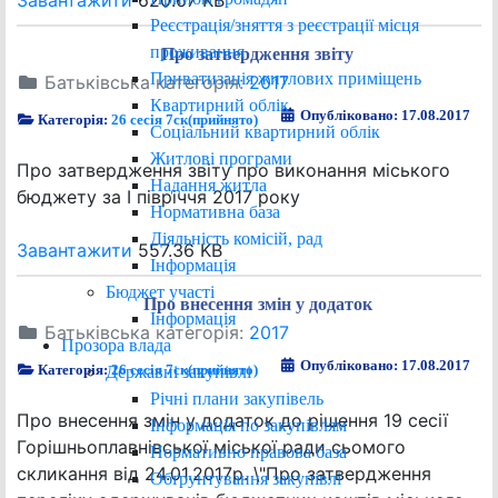
Завантажити
620.67 KB
Реєстрація/зняття з реєстрації місця
проживання
Про затвердження звіту
Приватизація житлових приміщень
Батьківська категорія:
2017
Квартирний облік
Опубліковано: 17.08.2017
Категорія:
26 сесія 7ск(прийнято)
Соціальний квартирний облік
Житлові програми
Про затвердження звіту про виконання міського
Надання житла
бюджету за І півріччя 2017 року
Нормативна база
Діяльність комісій, рад
Завантажити
557.36 KB
Інформація
Бюджет участі
Про внесення змін у додаток
Інформація
Батьківська категорія:
2017
Прозора влада
Опубліковано: 17.08.2017
Категорія:
26 сесія 7ск(прийнято)
Державні закупівлі
Річні плани закупівель
Про внесення змін у додаток до рішення 19 сесії
Інформація по закупівлям
Горішньоплавнівської міської ради сьомого
Нормативно правова база
скликання від 24.01.2017р. \"Про затвердження
Обґрунтування закупівлі