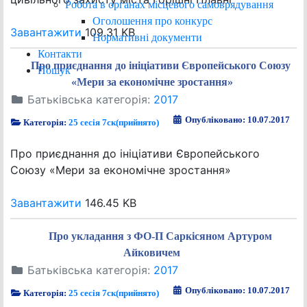
Робота в органах місцевого самоврядування
Оголошення про конкурс
Завантажити
109.31 KB
Нормативні документи
Контакти
Про приєднання до ініціативи Європейського Союзу
Пошук
«Мери за економічне зростання»
Батьківська категорія:
2017
Опубліковано: 10.07.2017
Категорія:
25 сесія 7ск(прийнято)
Про приєднання до ініціативи Європейського
Союзу «Мери за економічне зростання»
Завантажити
146.45 KB
Про укладання з ФО-П Саркісяном Артуром
Айковичем
Батьківська категорія:
2017
Опубліковано: 10.07.2017
Категорія:
25 сесія 7ск(прийнято)