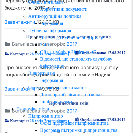
переліку одержувачів бюджетних коштів міського
Очищення влади
бюджету на 2017 рік\"
Нормативні документи
Антикорупційна політика
Завантажити
124.33 KB
Інформація
Публічна інформація
Про внесення змін до штатного розпису
Доступ до публічної інформації
Батьківська категорія:
2017
Звіти
Облік публічної інформації
Опубліковано: 17.08.2017
Категорія:
26 сесія 7ск(прийнято)
Відомості, що становлять службову
інформацію
Про внесення змін до штатного розпису Центру
Відкриті дані
соціальної підтримки дітей та сімей «Надія»
Інформація
Оренда комунального майна
Завантажити
149.78 KB
Договори зберігання, позички
Інші документи
Про внесення змін
Економіка міста
Батьківська категорія:
2017
Підприємництво
Опубліковано: 17.08.2017
Категорія:
26 сесія 7ск(прийнято)
Фонд підтримки підприємництва
Програма підтримки підприємництва