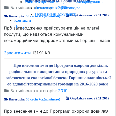
підприємствами м. Горішні Плавні
Робота в органах місцевого самоврядування
Батьківська категорія:
2019
Оголошення про конкурс
Нормативні документи
Опубліковано: 29.11.2019
Категорія:
50 сесія 7ск(прийнято)
Контакти
Пошук
Про затвердження прейскуранта цін на платні
послуги, що надаються комунальними
некомерційними підприємствами м. Горішні Плавні
Завантажити
131.91 KB
Про внесення змін до Програми охорони довкілля,
раціонального використання природних ресурсів та
забезпечення екологічної безпеки Горішньоплавнівської
об’єднаної териториальної громади на 2016-2020 роки
Батьківська категорія:
2019
Опубліковано: 29.11.2019
Категорія:
50 сесія 7ск(прийнято)
Про внесення змін до Програми охорони довкілля,