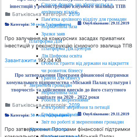
Список фондів, що зберігаються в
інвестицій у реконструкцію існуючого звалища ТПВ
архівному відділі
Батьківська категорія:
2019
Пам'ятка архівного відділу для громадян
Опубліковано: 29.11.2019
Категорія:
50 сесія 7ск(прийнято)
Нормативна база
Зразки заяв
Про залучення на конкурсних засадах приватних
Платформа ДІЯ
інвестицій у реконструкцію існуючого звалища ТПВ
Платформа ДІя.Центрів
Дія.Цифрова освіта
Завантажити
192.04 KB
єРобота: гранти від держави на відкриття
чи розвиток бізнесу
Про затвердження Програми фінансової підтримки
Гранти для бізнесу
комунального підприємства «Міський Палац культури і
Звернення громадян
творчості» та здійснення внесків до його статутного
Нормативна база
капіталу на 2020 - 2022 роки
Робота зі зверненнями
Батьківська категорія:
2019
Електронні звернення та петиції
Опубліковано: 29.11.2019
Графіки прийомів
Категорія:
50 сесія 7ск(прийнято)
Звіт по роботі зі зверненнями громадян
Про затвердження Програми фінансової підтримки
Житлова політика
комунального підприємства «Міський Палац
Прийом громадян