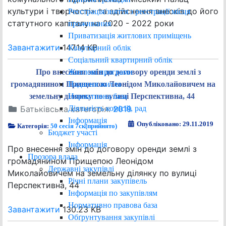
культури і творчості» та здійснення внесків до його
Реєстрація/зняття з реєстрації місця
статутного капіталу на 2020 - 2022 роки
проживання
Приватизація житлових приміщень
Завантажити
147.14 KB
Квартирний облік
Соціальний квартирний облік
Житлові програми
Про внесення змін до договору оренди землі з
Надання житла
громадянином Прищепою Леонідом Миколайовичем на
Нормативна база
земельну ділянку по вулиці Перспективна, 44
Діяльність комісій, рад
Батьківська категорія:
2019
Інформація
Опубліковано: 29.11.2019
Категорія:
50 сесія 7ск(прийнято)
Бюджет участі
Інформація
Про внесення змін до договору оренди землі з
Прозора влада
громадянином Прищепою Леонідом
Державні закупівлі
Миколайовичем на земельну ділянку по вулиці
Річні плани закупівель
Перспективна, 44
Інформація по закупівлям
Нормативно правова база
Завантажити
130.23 KB
Обґрунтування закупівлі