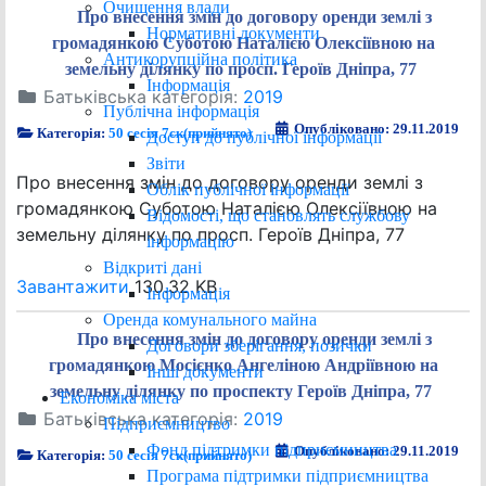
Очищення влади
Про внесення змін до договору оренди землі з
Нормативні документи
громадянкою Суботою Наталією Олексіївною на
Антикорупційна політика
земельну ділянку по просп. Героїв Дніпра, 77
Інформація
Батьківська категорія:
2019
Публічна інформація
Опубліковано: 29.11.2019
Категорія:
50 сесія 7ск(прийнято)
Доступ до публічної інформації
Звіти
Про внесення змін до договору оренди землі з
Облік публічної інформації
громадянкою Суботою Наталією Олексіївною на
Відомості, що становлять службову
земельну ділянку по просп. Героїв Дніпра, 77
інформацію
Відкриті дані
Завантажити
130.32 KB
Інформація
Оренда комунального майна
Про внесення змін до договору оренди землі з
Договори зберігання, позички
громадянкою Мосієнко Ангеліною Андріївною на
Інші документи
земельну ділянку по проспекту Героїв Дніпра, 77
Економіка міста
Батьківська категорія:
2019
Підприємництво
Фонд підтримки підприємництва
Опубліковано: 29.11.2019
Категорія:
50 сесія 7ск(прийнято)
Програма підтримки підприємництва