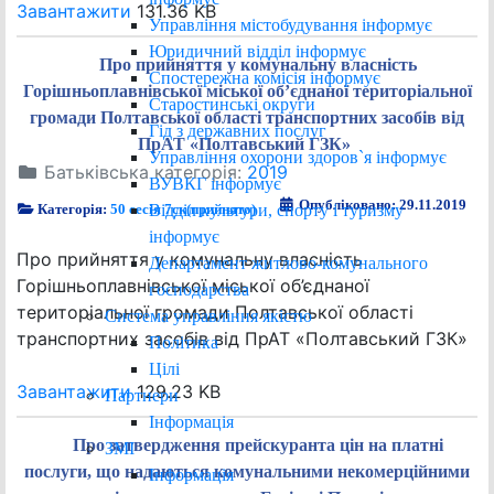
Завантажити
131.36 KB
Управління містобудування інформує
Юридичний відділ інформує
Про прийняття у комунальну власність
Спостережна комісія інформує
Горішньоплавнівської міської об’єднаної територіальної
Старостинські округи
громади Полтавської області транспортних засобів від
Гід з державних послуг
ПрАТ «Полтавський ГЗК»
Управління охорони здоров`я інформує
Батьківська категорія:
2019
ВУВКГ інформує
Опубліковано: 29.11.2019
Відділ культури, спорту і туризму
Категорія:
50 сесія 7ск(прийнято)
інформує
Про прийняття у комунальну власність
Департамент житлово-комунального
Горішньоплавнівської міської об’єднаної
господарства
територіальної громади Полтавської області
Система управління якістю
транспортних засобів від ПрАТ «Полтавський ГЗК»
Політика
Цілі
Завантажити
129.23 KB
Партнери
Інформація
Про затвердження прейскуранта цін на платні
ЗМІ
послуги, що надаються комунальними некомерційними
Інформація