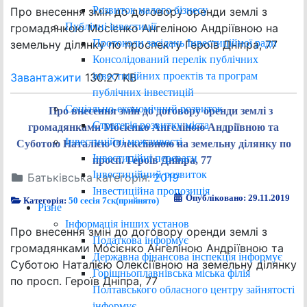
Розвиток малого бізнесу
Про внесення змін до договору оренди землі з
Публічні інвестиції
громадянкою Мосієнко Ангеліною Андріївною на
Протоколи засідань Інвестиційної ради
земельну ділянку по проспекту Героїв Дніпра, 77
Консолідований перелік публічних
інвестиційних проектів та програм
Завантажити
130.27 KB
публічних інвестицій
Соціально-економічний розвиток
Про внесення змін до договору оренди землі з
Стратегія розвитку міста
громадянками Мосієнко Ангеліною Андріївною та
Інвестиційні можливості
Суботою Наталією Олексіївною на земельну ділянку по
Інвестиційні переваги
просп. Героїв Дніпра, 77
Інвестиційний розвиток
Батьківська категорія:
2019
Інвестиційна пропозиція
Опубліковано: 29.11.2019
Категорія:
50 сесія 7ск(прийнято)
Різне
Інформація інших установ
Про внесення змін до договору оренди землі з
Податкова інформує
громадянками Мосієнко Ангеліною Андріївною та
Державна фінансова інспекція інформує
Суботою Наталією Олексіївною на земельну ділянку
Горішньоплавнівська міська філія
по просп. Героїв Дніпра, 77
Полтавського обласного центру зайнятості
інформує