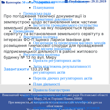
Регламент виконавчого комітету
Опубліковано: 29.11.2019
Категорія:
50 сесія 7ск(прийнято)
Планування
Громадська рада
Про погодження технічної документації із
Нормативні документи
землеустрою щодо встановлення меж частини
Інститути громадянського суспільства
земельної ділянки, на яку поширюється право
Громадянам
сервітуту та встановлення земельного сервітуту в
Внутрішня політика
інтересах ФО-П Іщенко Лариси Іванівни для
Організація та проведення масових заходів
розміщення тимчасової споруди для провадження
Про місцеві ініціативи
підприємницької діяльності в районі житлового
Регуляторна політика
будинку № 13 по вул. Миру
Проєкти регуляторних актів
Звіти відстежень результативності
Завантажити
133.20 KB
регуляторних актів
Перелік діючих регуляторних актів
План діяльності
Правила благоустрою
Виконавчий комітет Горішньоплавнівської міської ради Полтавської області
Послуги архівного відділу
вул. Миру, 24, м. Горішні Плавні,39800
Відомості про фонди документів з
При використанні матеріалів посилання на сайт www.hp-rada.gov.ua
обов’язкове.
особового складу ліквідованих установ
Усі права застережено. Copyright © 2021