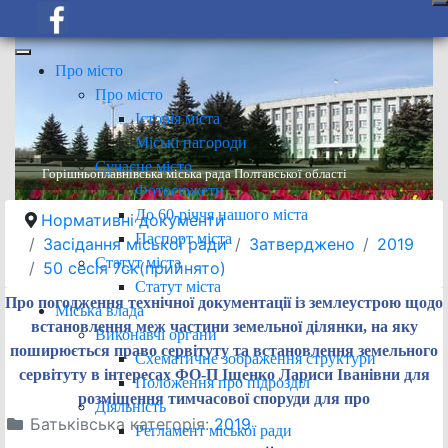
Про місто
Про місто
Історія міста
Міські нагороди
Сучасне місто
Горішньоплавнівська міська рада Полтавської області
Фотосюжети
До 60-річчя нашого міста
Нормативні документи
Паспорт міста
Засідання міської ради
Затверджено
2019
Статут міста
50 сесія 7ск(прийнято)
Статут міста
Про погодження технічної документації із землеустрою щодо
Міська влада
встановлення меж частини земельної ділянки, на яку
Виконавчі органи
поширюється право сервітуту та встановлення земельного
Схематичне зображення структури
сервітуту в інтересах ФО-П Іщенко Лариси Іванівни для
Положення про підрозділ
розміщення тимчасової споруди для про
Діяльність
Батьківська категорія:
2019
Регламент міської ради