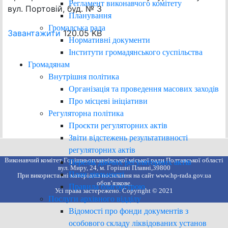
Регламент виконавчого комітету
вул. Портовій, буд. № 3
Планування
Громадська рада
Завантажити
120.05 KB
Нормативні документи
Інститути громадянського суспільства
Громадянам
Внутрішня політика
Організація та проведення масових заходів
Про місцеві ініціативи
Регуляторна політика
Проєкти регуляторних актів
Звіти відстежень результативності
регуляторних актів
Виконавчий комітет Горішньоплавнівської міської ради Полтавської області
Перелік діючих регуляторних актів
вул. Миру, 24, м. Горішні Плавні,39800
План діяльності
При використанні матеріалів посилання на сайт www.hp-rada.gov.ua
обов’язкове.
Правила благоустрою
Усі права застережено. Copyright © 2021
Послуги архівного відділу
Відомості про фонди документів з
особового складу ліквідованих установ