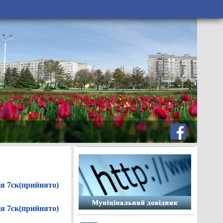
ія 7ск(прийнято)
ія 7ск(прийнято)