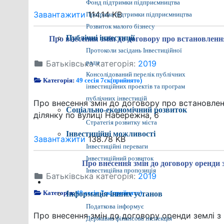
Фонд підтримки підприємництва
Завантажити
114.14 KB
Програма підтримки підприємництва
Розвиток малого бізнесу
Публічні інвестиції
Про внесення змін до договору про встановлення
Протоколи засідань Інвестиційної
Батьківська категорія:
2019
ради
Консолідований перелік публічних
Категорія:
49 сесія 7ск(прийнято)
інвестиційних проектів та програм
публічних інвестицій
Про внесення змін до договору про встановлен
Соціально-економічний розвиток
ділянку по вулиці Набережна, 6
Стратегія розвитку міста
Інвестиційні можливості
Завантажити
138.78 KB
Інвестиційні переваги
Інвестиційний розвиток
Про внесення змін до договору оренди
Інвестиційна пропозиція
Батьківська категорія:
2019
Різне
Категорія:
49 сесія 7ск(прийнято)
Інформація інших установ
Податкова інформує
Про внесення змін до договору оренди землі з
Державна фінансова інспекція