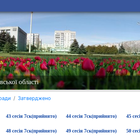
вської області
 ради
Затверджено
43 сесія 7ск(прийнято)
44 сесія 7ск(прийнято)
45 сес
48 сесія 7ск(прийнято)
49 сесія 7ск(прийнято)
50 сес