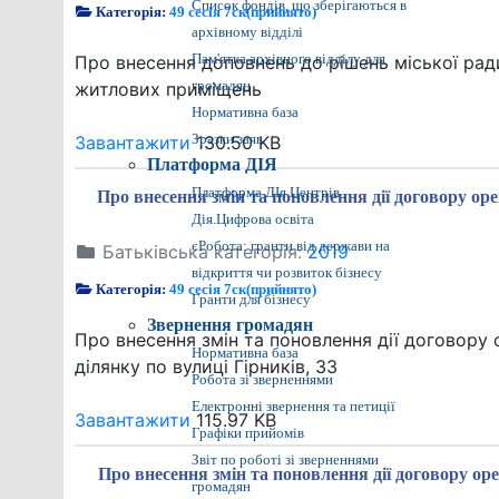
Список фондів, що зберігаються в
Категорія:
49 сесія 7ск(прийнято)
архівному відділі
Про внесення доповнень до рішень міської рад
Пам'ятка архівного відділу для
житлових приміщень
громадян
Нормативна база
Завантажити
130.50 KB
Зразки заяв
Платформа ДІЯ
Платформа ДІя.Центрів
Про внесення змін та поновлення дії договору 
Дія.Цифрова освіта
єРобота: гранти від держави на
Батьківська категорія:
2019
відкриття чи розвиток бізнесу
Категорія:
49 сесія 7ск(прийнято)
Гранти для бізнесу
Звернення громадян
Про внесення змін та поновлення дії договор
Нормативна база
ділянку по вулиці Гірників, 33
Робота зі зверненнями
Електронні звернення та петиції
Завантажити
115.97 KB
Графіки прийомів
Звіт по роботі зі зверненнями
Про внесення змін та поновлення дії договору 
громадян