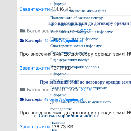
інформує
Завантажити
114.16 KB
Горішньоплавнівська міська філія
Полтавського обласного центру
Про внесення змін до договору оренди з
зайнятості інформує
Батьківська категорія:
2019
Управління містобудування інформує
Юридичний відділ інформує
Категорія:
49 сесія 7ск(прийнято)
Спостережна комісія інформує
Про внесення змін до договору оренди землі № 8
Старостинські округи
Гід з державних послуг
Завантажити
137.11 KB
Управління охорони здоров`я
інформує
ВУВКГ інформує
Про внесення змін до договору оренди землі
Відділ культури, спорту і туризму
Батьківська категорія:
2019
інформує
Категорія:
49 сесія 7ск(прийнято)
Департамент житлово-комунального
господарства
Про внесення змін до договору оренди землі № 1
Система управління якістю
Політика
Завантажити
136.73 KB
Цілі