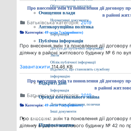
Обґрунтування закупівлі
Про внесення змін та поновлення дії договору 
Очищення влади
в районі жит
Нормативні документи
Батьківська категорія:
2019
Антикорупційна політика
Категорія:
49 сесія 7ск(прийнято)
Інформація
Публічна інформація
Про внесення змін та поновлення дії договору
Доступ до публічної інформації
ділянку в районі житлового будинку № 6 по ву
Звіти
Облік публічної інформації
Завантажити
114.46 KB
Відомості, що становлять службову
інформацію
Про внесення змін та поновлення дії договору 
Відкриті дані
в районі житлово
Інформація
Батьківська категорія:
2019
Оренда комунального майна
Договори зберігання, позички
Категорія:
49 сесія 7ск(прийнято)
Інші документи
Про внесення змін та поновлення дії договору
Економіка міста
ділянку в районі житлового будинку № 42 по п
Підприємництво