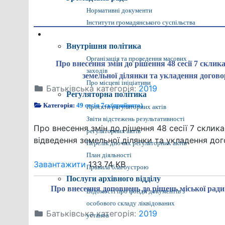
Нормативні документи
Інститути громадянського суспільства
Громадянам
Внутрішня політика
Організація та проведення масових
Про внесення змін до рішення 48 сесії 7 скли
заходів
земельної ділянки та укладення догово
Про місцеві ініціативи
Батьківська категорія:
2019
Регуляторна політика
Категорія:
49 сесія 7ск(прийнято)
Проєкти регуляторних актів
Звіти відстежень результативності
Про внесення змін до рішення 48 сесії 7 скли
регуляторних актів
відведення земельної ділянки та укладення дог
Перелік діючих регуляторних актів
План діяльності
Завантажити
133.74 KB
Правила благоустрою
Послуги архівного відділу
Про внесення доповнень до рішень міської ради
Відомості про фонди документів з
особового складу ліквідованих
Батьківська категорія:
2019
установ