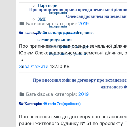
Партнери
Про припинення права оренди земельної ділян
Інформація
Олександровичем на земельні 
ЗМІ
Батьківська категорія:
2019
Інформація
Робота в органах місцевого
Категорія:
49 сесія 7ск(прийнято)
самоврядування
Про припинення права оренди земельної ділян
Оголошення про конкурс
Юрієм Олександровичем на земельні ділянки, ро
Нормативні документи
Контакти
Завантажити
137.10 KB
Пошук
Про внесення змін до договору про встановл
житлового б
Батьківська категорія:
2019
Категорія:
49 сесія 7ск(прийнято)
Про внесення змін до договору про встановлен
районі житлового будинку № 51 по проспекту Г