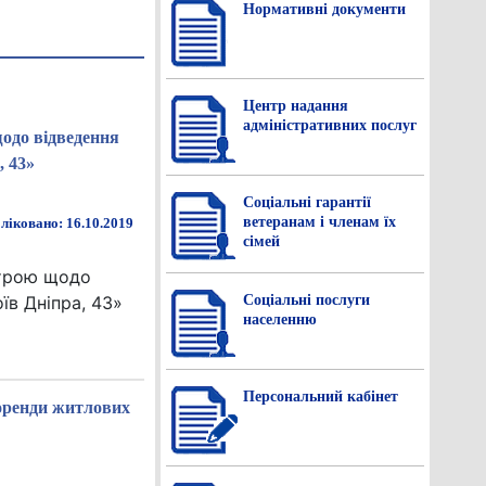
Нормативнi документи
Центр надання
адміністративних послуг
щодо відведення
, 43»
Соціальні гарантії
ветеранам і членам їх
ліковано: 16.10.2019
сімей
строю щодо
Соціальні послуги
їв Дніпра, 43»
населенню
Персональний кабінет
 оренди житлових