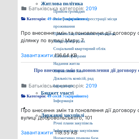
Житлова політика
Батьківська категорія:
2019
Прийом громадян
Категорія:
49 сесія 7ск(прийнято)
Реєстрація/зняття з реєстрації місця
проживання
Про внесення змін та поновлення дії договор
Приватизація житлових приміщень
ділянку по вулиці Миру, 7
Квартирний облік
Соціальний квартирний облік
Завантажити
116.64 KB
Житлові програми
Надання житла
Про внесення змін та поновлення дії догово
Нормативна база
Діяльність комісій, рад
Батьківська категорія:
2019
Інформація
Бюджет участі
Категорія:
49 сесія 7ск(прийнято)
Інформація
Прозора влада
Про внесення змін та поновлення дії договор
Державні закупівлі
вулиці Добровольського, 101
Річні плани закупівель
Інформація по закупівлям
Завантажити
118.55 KB
Нормативно правова база