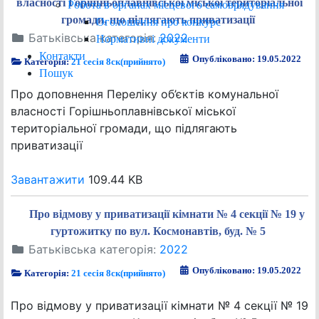
власності Горішньоплавнівської міської територіальної
Робота в органах місцевого самоврядування
громади, що підлягають приватизації
Оголошення про конкурс
Батьківська категорія:
2022
Нормативні документи
Контакти
Опубліковано: 19.05.2022
Категорія:
21 сесія 8ск(прийнято)
Пошук
Про доповнення Переліку об’єктів комунальної
власності Горішньоплавнівської міської
територіальної громади, що підлягають
приватизації
Завантажити
109.44 KB
Про відмову у приватизації кімнати № 4 cекції № 19 у
гуртожитку по вул. Космонавтів, буд. № 5
Батьківська категорія:
2022
Опубліковано: 19.05.2022
Категорія:
21 сесія 8ск(прийнято)
Про відмову у приватизації кімнати № 4 cекції № 19