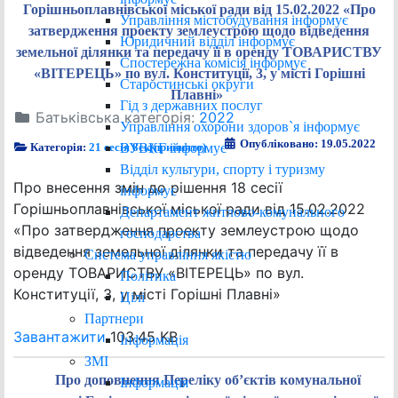
Горішньоплавнівської міської ради від 15.02.2022 «Про
Управління містобудування інформує
затвердження проекту землеустрою щодо відведення
Юридичний відділ інформує
земельної ділянки та передачу її в оренду ТОВАРИСТВУ
Спостережна комісія інформує
«ВІТЕРЕЦЬ» по вул. Конституції, 3, у місті Горішні
Старостинські округи
Плавні»
Гід з державних послуг
Батьківська категорія:
2022
Управління охорони здоров`я інформує
Опубліковано: 19.05.2022
ВУВКГ інформує
Категорія:
21 сесія 8ск(прийнято)
Відділ культури, спорту і туризму
Про внесення змін до рішення 18 сесії
інформує
Горішньоплавнівської міської ради від 15.02.2022
Департамент житлово-комунального
«Про затвердження проекту землеустрою щодо
господарства
відведення земельної ділянки та передачу її в
Система управління якістю
оренду ТОВАРИСТВУ «ВІТЕРЕЦЬ» по вул.
Політика
Конституції, 3, у місті Горішні Плавні»
Цілі
Партнери
Завантажити
103.45 KB
Інформація
ЗМІ
Про доповнення Переліку об’єктів комунальної
Інформація