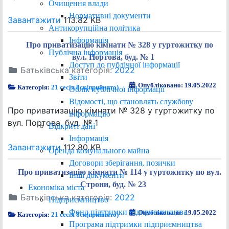
Очищення влади
Нормативні документи
Завантажити
113.82 KB
Антикорупційна політика
Інформація
Про приватизацію кімнати № 328 у гуртожитку по
Публічна інформація
вул. Портова, буд. № 1
Доступ до публічної інформації
Батьківська категорія:
2022
Звіти
Опубліковано: 19.05.2022
Категорія:
21 сесія 8ск(прийнято)
Облік публічної інформації
Відомості, що становлять службову
Про приватизацію кімнати № 328 у гуртожитку по
інформацію
вул. Портова, буд. № 1
Відкриті дані
Інформація
Завантажити
112.80 KB
Оренда комунального майна
Договори зберігання, позички
Про приватизацію кімнати № 114 у гуртожитку по вул.
Інші документи
Строни, буд. № 23
Економіка міста
Батьківська категорія:
2022
Підприємництво
Фонд підтримки підприємництва
Опубліковано: 19.05.2022
Категорія:
21 сесія 8ск(прийнято)
Програма підтримки підприємництва