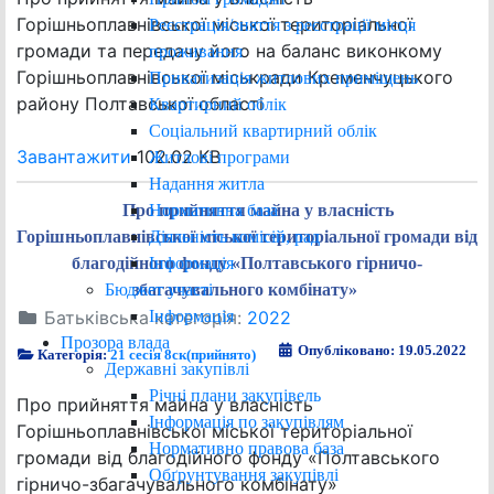
Горішньоплавнівської міської територіальної
Реєстрація/зняття з реєстрації місця
громади та передачу його на баланс виконкому
проживання
Горішньоплавнівської міськради Кременчуцького
Приватизація житлових приміщень
району Полтавської області
Квартирний облік
Соціальний квартирний облік
Завантажити
102.02 KB
Житлові програми
Надання житла
Нормативна база
Про прийняття майна у власність
Діяльність комісій, рад
Горішньоплавнівської міської територіальної громади від
Інформація
благодійного фонду «Полтавського гірничо-
Бюджет участі
збагачувального комбінату»
Інформація
Батьківська категорія:
2022
Прозора влада
Опубліковано: 19.05.2022
Категорія:
21 сесія 8ск(прийнято)
Державні закупівлі
Річні плани закупівель
Про прийняття майна у власність
Інформація по закупівлям
Горішньоплавнівської міської територіальної
Нормативно правова база
громади від благодійного фонду «Полтавського
Обґрунтування закупівлі
гірничо-збагачувального комбінату»