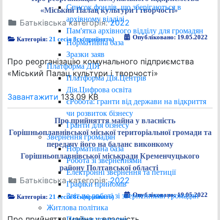
Список фондів, що зберігаються в
«Міський Палац культури і творчості»
архівному відділі
Батьківська категорія:
2022
Пам'ятка архівного відділу для громадян
Опубліковано: 19.05.2022
Категорія:
21 сесія 8ск(прийнято)
Нормативна база
Зразки заяв
Про реорганізацію комунального підприємства
Платформа ДІЯ
«Міський Палац культури і творчості»
Платформа ДІя.Центрів
Дія.Цифрова освіта
Завантажити
133.09 KB
єРобота: гранти від держави на відкриття
чи розвиток бізнесу
Про прийняття майна у власність
Гранти для бізнесу
Горішньоплавнівської міської територіальної громади та
Звернення громадян
передачу його на баланс виконкому
Нормативна база
Горішньоплавнівської міськради Кременчуцького
Робота зі зверненнями
району Полтавської області
Електронні звернення та петиції
Батьківська категорія:
2022
Графіки прийомів
Опубліковано: 19.05.2022
Звіт по роботі зі зверненнями громадян
Категорія:
21 сесія 8ск(прийнято)
Житлова політика
Про прийняття майна у власність
Прийом громадян