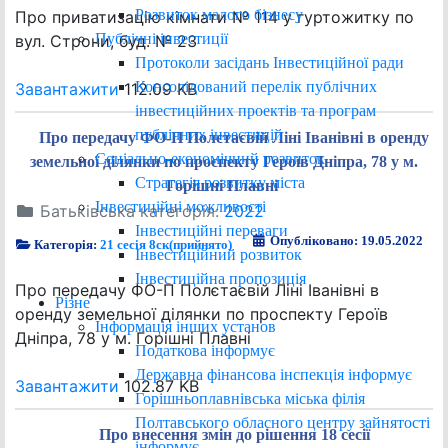
Розвиток малого бізнесу
Про приватизацію кімнати № 114 у гуртожитку по
Публічні інвестиції
вул. Строни, буд. № 23
Протоколи засідань Інвестиційної ради
Консолідований перелік публічних
Завантажити
112.09 KB
інвестиційних проектів та програм
публічних інвестицій
Про передачу ФО-П Полєтаєвій Ліні Іванівні в оренду
Соціально-економічний розвиток
земельної ділянки по проспекту Героїв Дніпра, 78 у м.
Стратегія розвитку міста
Горішні Плавні
Інвестиційні можливості
Батьківська категорія:
2022
Інвестиційні переваги
Опубліковано: 19.05.2022
Категорія:
21 сесія 8ск(прийнято)
Інвестиційний розвиток
Інвестиційна пропозиція
Про передачу ФО-П Полєтаєвій Ліні Іванівні в
Різне
оренду земельної ділянки по проспекту Героїв
Інформація інших установ
Дніпра, 78 у м. Горішні Плавні
Податкова інформує
Державна фінансова інспекція інформує
Завантажити
102.87 KB
Горішньоплавнівська міська філія
Полтавського обласного центру зайнятості
Про внесення змін до рішення 18 сесії
інформує