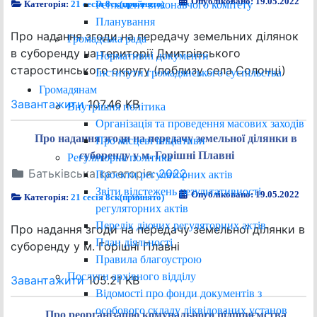
Опубліковано: 19.05.2022
Регламент виконавчого комітету
Категорія:
21 сесія 8ск(прийнято)
Планування
Про надання згоди на передачу земельних ділянок
Громадська рада
в суборенду на території Дмитрівського
Нормативні документи
старостинського округу (поблизу села Солонці)
Інститути громадянського суспільства
Громадянам
Завантажити
107.46 KB
Внутрішня політика
Організація та проведення масових заходів
Про надання згоди на передачу земельної ділянки в
Про місцеві ініціативи
суборенду у м. Горішні Плавні
Регуляторна політика
Батьківська категорія:
2022
Проєкти регуляторних актів
Звіти відстежень результативності
Опубліковано: 19.05.2022
Категорія:
21 сесія 8ск(прийнято)
регуляторних актів
Перелік діючих регуляторних актів
Про надання згоди на передачу земельної ділянки в
План діяльності
суборенду у м. Горішні Плавні
Правила благоустрою
Послуги архівного відділу
Завантажити
105.21 KB
Відомості про фонди документів з
особового складу ліквідованих установ
Про реорганізацію комунального підприємства