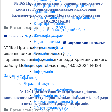
№ 165 Про внесення змін у рішення виконавчого
Реєстрація/зняття з реєстрації місця
комітету Горішньоплавнівської міської ради
проживання
Кременчуцького району Полтавської області від
Приватизація житлових приміщень
14.05.2024 №184
Квартирний облік
Батьківська категорія:
2025
Соціальний квартирний облік
Житлові програми
Категорія:
Червень 2025 (прийнято)
Надання житла
Опубліковано: 11.06.2025
№ 165 Про внесення змін у
Нормативна база
рішення виконавчого комітету
Діяльність комісій, рад
Горішньоплавнівської міської ради Кременчуцького
Інформація
району Полтавської області від 14.05.2024 №184
Бюджет участі
Інформація
Завантажити
Прозора влада
Державні закупівлі
Річні плани закупівель
№ 163 Про внесення змін до деяких рішень
Інформація по закупівлям
виконавчого комітету Горішньоплавнівської міської ради
Нормативно правова база
з питань діяльності дорадчих органів.
Обґрунтування закупівлі
Батьківська категорія:
2025