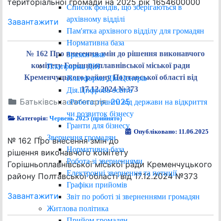
територіальної громади на 2025 рік 1654600000
Список фондів, що зберігаються в
архівному відділі
Завантажити
Пам'ятка архівного відділу для громадян
Нормативна база
№ 162 Про внесення змін до рішення виконавчого
Зразки заяв
комітету Горішньоплавнівської міської ради
Платформа ДІЯ
Кременчуцького району Полтавської області від
Платформа ДІя.Центрів
17.12.2024 №373
Дія.Цифрова освіта
Батьківська категорія:
2025
єРобота: гранти від держави на відкриття
чи розвиток бізнесу
Категорія:
Червень 2025 (прийнято)
Гранти для бізнесу
Опубліковано: 11.06.2025
Звернення громадян
№ 162 Про внесення змін до
Нормативна база
рішення виконавчого комітету
Робота зі зверненнями
Горішньоплавнівської міської ради Кременчуцького
Електронні звернення та петиції
району Полтавської області від 17.12.2024 №373
Графіки прийомів
Завантажити
Звіт по роботі зі зверненнями громадян
Житлова політика
Прийом громадян