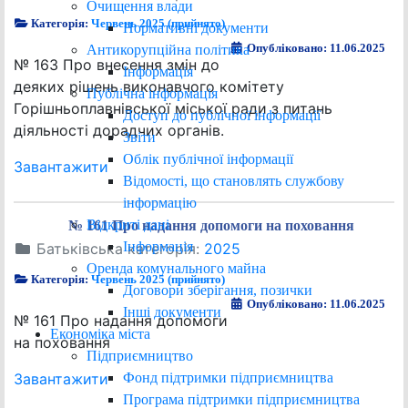
Очищення влади
Категорія:
Червень 2025 (прийнято)
Нормативні документи
Опубліковано: 11.06.2025
Антикорупційна політика
№ 163 Про внесення змін до
Інформація
деяких рішень виконавчого комітету
Публічна інформація
Горішньоплавнівської міської ради з питань
Доступ до публічної інформації
діяльності дорадчих органів.
Звіти
Облік публічної інформації
Завантажити
Відомості, що становлять службову
інформацію
Відкриті дані
№ 161 Про надання допомоги на поховання
Інформація
Батьківська категорія:
2025
Оренда комунального майна
Категорія:
Червень 2025 (прийнято)
Договори зберігання, позички
Опубліковано: 11.06.2025
Інші документи
№ 161 Про надання допомоги
Економіка міста
на поховання
Підприємництво
Фонд підтримки підприємництва
Завантажити
Програма підтримки підприємництва