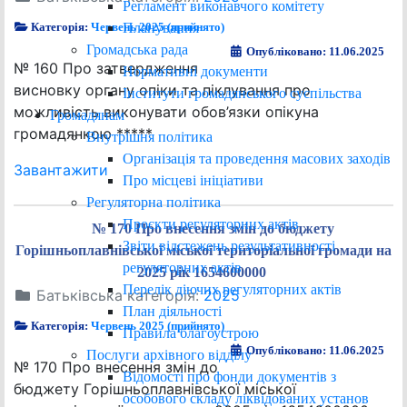
Регламент виконавчого комітету
Планування
Категорія:
Червень 2025 (прийнято)
Громадська рада
Опубліковано: 11.06.2025
№ 160 Про затвердження
Нормативні документи
висновку органу опіки та піклування про
Інститути громадянського суспільства
можливість виконувати обов’язки опікуна
Громадянам
громадянкою *****
Внутрішня політика
Організація та проведення масових заходів
Завантажити
Про місцеві ініціативи
Регуляторна політика
Проєкти регуляторних актів
№ 170 Про внесення змін до бюджету
Звіти відстежень результативності
Горішньоплавнівської міської територіальної громади на
регуляторних актів
2025 рік 1654600000
Перелік діючих регуляторних актів
Батьківська категорія:
2025
План діяльності
Категорія:
Червень 2025 (прийнято)
Правила благоустрою
Опубліковано: 11.06.2025
Послуги архівного відділу
№ 170 Про внесення змін до
Відомості про фонди документів з
бюджету Горішньоплавнівської міської
особового складу ліквідованих установ