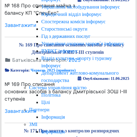
№ 168 Про списання майна з
Управління містобудування інформує
балансу КП "СпецЕко"
Юридичний відділ інформує
Спостережна комісія інформує
Завантажити
Старостинські округи
Гід з державних послуг
Управління охорони здоров`я інформує
№ 169 Про списання основних засобів з балансу
ВУВКГ інформує
Дмитрівської ЗОШ І-ІІІ ступенів
Відділ культури, спорту і туризму
Батьківська категорія:
2025
інформує
Категорія:
Червень 2025 (прийнято)
Департамент житлово-комунального
Опубліковано: 11.06.2025
господарства
№ 169 Про списання
Система управління якістю
основних засобів з балансу Дмитрівської ЗОШ І-ІІІ
Політика
ступенів
Цілі
Партнери
Завантажити
Інформація
ЗМІ
№ 171 Про зняття з контролю розпорядчих
Інформація