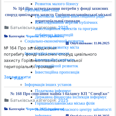
Розвиток малого бізнесу
№ 164 Про затвердження потреби у фонді захисних
Публічні інвестиції
споруд цивільного захисту Горішньоплавнівської міської
Протоколи засідань Інвестиційної ради
територіальної громади
Консолідований перелік публічних
Батьківська категорія:
2025
інвестиційних проектів та програм
публічних інвестицій
Категорія:
Червень 2025 (прийнято)
Соціально-економічний розвиток
Опубліковано: 11.06.2025
Стратегія розвитку міста
№ 164 Про затвердження
Інвестиційні можливості
потреби у фонді захисних споруд цивільного
Інвестиційні переваги
захисту Горішньоплавнівської міської
Інвестиційний розвиток
територіальної громади
Інвестиційна пропозиція
Завантажити
Різне
Інформація інших установ
Податкова інформує
№ 168 Про списання майна з балансу КП "СпецЕко"
Державна фінансова інспекція інформує
Батьківська категорія:
2025
Горішньоплавнівська міська філія
Категорія:
Червень 2025 (прийнято)
Полтавського обласного центру зайнятості
інформує
Опубліковано: 11.06.2025