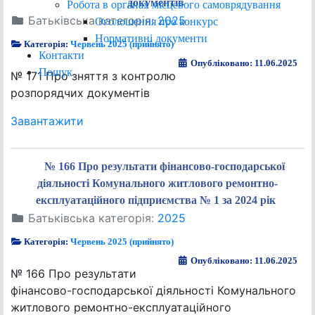
документів
Робота в органах місцевого самоврядування
Батьківська категорія:
2025
Оголошення про конкурс
Нормативні документи
Категорія:
Червень 2025 (прийнято)
Контакти
Опубліковано: 11.06.2025
Пошук
№ 171 Про зняття з контролю
розпорядчих документів
Завантажити
№ 166 Про результати фінансово-господарської
діяльності Комунального житлового ремонтно-
експлуатаційного підприємства № 1 за 2024 рік
Батьківська категорія:
2025
Категорія:
Червень 2025 (прийнято)
Опубліковано: 11.06.2025
№ 166 Про результати
фінансово-господарської діяльності Комунального
житлового ремонтно-експлуатаційного