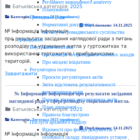
Регламент виконавчого комітету
Батьківська категорія:
2025
Планування
Громадська рада
Категорія:
Листопад 2025 (прийнято)
Нормативні документи
Опубліковано: 14.11.2025
№ Інформація Інформація
Інститути громадянського суспільства
про результати засідання наглядової ради з питань
Громадянам
розподілу та утримання житла у гуртожитках та
Внутрішня політика
використання гуртожитків і прибудинкових
Організація та проведення масових заходів
територій.
Про місцеві ініціативи
Регуляторна політика
Завантажити
Проєкти регуляторних актів
Звіти відстежень результативності
регуляторних актів
№ Інформація Інформація про результати засідання
Перелік діючих регуляторних актів
наглядової ради у сфері розподілу соціального житла.
План діяльності
Батьківська категорія:
2025
Правила благоустрою
Категорія:
Листопад 2025 (прийнято)
Послуги архівного відділу
Опубліковано: 14.11.2025
Відомості про фонди документів з
№ Інформація Інформація
особового складу ліквідованих установ