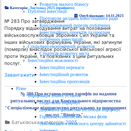
Розвиток малого бізнесу
Категорія:
Листопад 2025 (прийнято)
Публічні інвестиції
Опубліковано: 14.11.2025
Протоколи засідань Інвестиційної ради
№ 283 Про затвердження
Консолідований перелік публічних
Порядку відшкодування витрат на поховання
інвестиційних проектів та програм
військовослужбовців Збройних Сил України та
публічних інвестицій
інших військових формувань України, які загинули
Соціально-економічний розвиток
(померли) внаслідок російської військової агресії
Стратегія розвитку міста
проти України, та пов’язаних з цим ритуальних
Інвестиційні можливості
послуг.
Інвестиційні переваги
Інвестиційний розвиток
Завантажити
Інвестиційна пропозиція
Різне
№ 280 Про встановлення тарифів на надання
Інформація інших установ
ритуальних послуг для Комунального підприємства
Податкова інформує
"Спеціалізоване підприємство ритуальних та похоронних
Державна фінансова інспекція інформує
послуг "Вічність".
Горішньоплавнівська міська філія
Батьківська категорія:
2025
Полтавського обласного центру зайнятості
інформує