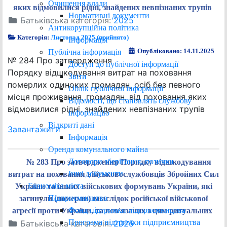
Очищення влади
яких відмовилися рідні, знайдених невпізнаних трупів
Нормативні документи
Батьківська категорія:
2025
Антикорупційна політика
Категорія:
Листопад 2025 (прийнято)
Інформація
Опубліковано: 14.11.2025
Публічна інформація
№ 284 Про затвердження
Доступ до публічної інформації
Порядку відшкодування витрат на поховання
Звіти
померлих одиноких громадян, осіб без певного
Облік публічної інформації
місця проживання, громадян, від поховання яких
Відомості, що становлять службову
відмовилися рідні, знайдених невпізнаних трупів
інформацію
Відкриті дані
Завантажити
Інформація
Оренда комунального майна
Договори зберігання, позички
№ 283 Про затвердження Порядку відшкодування
Інші документи
витрат на поховання військовослужбовців Збройних Сил
Економіка міста
України та інших військових формувань України, які
Підприємництво
загинули (померли) внаслідок російської військової
Фонд підтримки підприємництва
агресії проти України, та пов'язаних з цим ритуальних
Програма підтримки підприємництва
Батьківська категорія:
2025