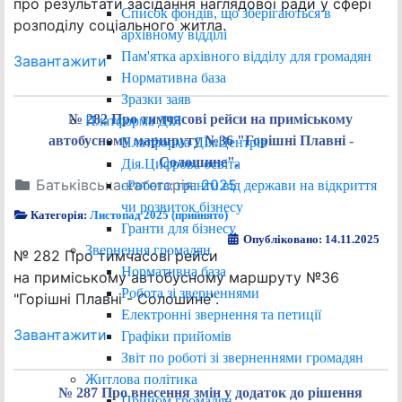
про результати засідання наглядової ради у сфері
Список фондів, що зберігаються в
розподілу соціального житла.
архівному відділі
Пам'ятка архівного відділу для громадян
Завантажити
Нормативна база
Зразки заяв
№ 282 Про тимчасові рейси на приміському
Платформа ДІЯ
автобусному маршруту №36 "Горішні Плавні -
Платформа ДІя.Центрів
Солошине".
Дія.Цифрова освіта
Батьківська категорія:
2025
єРобота: гранти від держави на відкриття
чи розвиток бізнесу
Категорія:
Листопад 2025 (прийнято)
Гранти для бізнесу
Опубліковано: 14.11.2025
Звернення громадян
№ 282 Про тимчасові рейси
Нормативна база
на приміському автобусному маршруту №36
Робота зі зверненнями
"Горішні Плавні - Солошине".
Електронні звернення та петиції
Завантажити
Графіки прийомів
Звіт по роботі зі зверненнями громадян
Житлова політика
№ 287 Про внесення змін у додаток до рішення
Прийом громадян