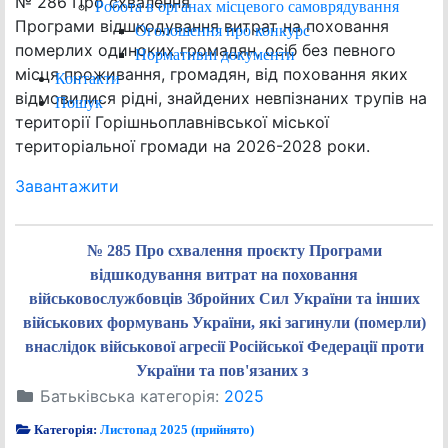
№ 286 Про схвалення
Робота в органах місцевого самоврядування
Програми відшкодування витрат на поховання
Оголошення про конкурс
померлих одиноких громадян, осіб без певного
Нормативні документи
місця проживання, громадян, від поховання яких
Контакти
відмовилися рідні, знайдених невпізнаних трупів на
Пошук
території Горішньоплавнівської міської
територіальної громади на 2026-2028 роки.
Завантажити
№ 285 Про схвалення проєкту Програми
відшкодування витрат на поховання
військовослужбовців Збройних Сил України та інших
військових формувань України, які загинули (померли)
внаслідок військової агресії Російської Федерації проти
України та пов'язаних з
Батьківська категорія:
2025
Категорія:
Листопад 2025 (прийнято)