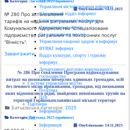
Категорія:
Листопад 2025 (прийнято)
Управління містобудування інформує
Опубліковано: 14.11.2025
Юридичний відділ інформує
№ 280 Про встановлення
Спостережна комісія інформує
тарифів на надання ритуальних послуг для
Старостинські округи
Комунального підприємства "Спеціалізоване
Гід з державних послуг
підприємство ритуальних та похоронних послуг
Управління охорони здоров`я інформує
"Вічність".
ВУВКГ інформує
Завантажити
Відділ культури, спорту і туризму
інформує
Департамент житлово-комунального
№ 286 Про схвалення Програми відшкодування
господарства
витрат на поховання померлих одиноких громадян, осіб
Система управління якістю
без певного місця проживання, громадян, від поховання
Політика
яких відмовилися рідні, знайдених невпізнаних трупів на
Цілі
території Горішньоплавнівської міської територі
Партнери
Батьківська категорія:
2025
Інформація
Категорія:
Листопад 2025 (прийнято)
ЗМІ
Інформація
Опубліковано: 14.11.2025