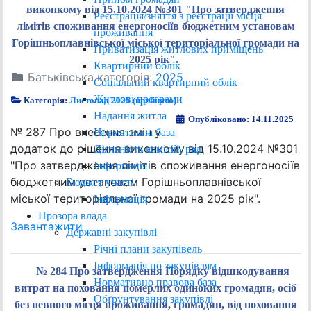
виконкому від 15.10.2024 №301 "Про затвердження
Реєстрація/зняття з реєстрації місця
лімітів споживання енергоносіїв бюджетним установам
проживання
Горішньоплавнівської міської територіальної громади на
Приватизація житлових приміщень
2025 рік".
Квартирний облік
Батьківська категорія:
2025
Соціальний квартирний облік
Житлові програми
Категорія:
Листопад 2025 (прийнято)
Надання житла
Опубліковано: 14.11.2025
№ 287 Про внесення змін у
Нормативна база
додаток до рішення виконкому від 15.10.2024 №301
Діяльність комісій, рад
"Про затвердження лімітів споживання енергоносіїв
Інформація
бюджетним установам Горішньоплавнівської
Бюджет участі
міської територіальної громади на 2025 рік".
Інформація
Прозора влада
Завантажити
Державні закупівлі
Річні плани закупівель
Інформація по закупівлям
№ 284 Про затвердження Порядку відшкодування
Нормативно правова база
витрат на поховання померлих одиноких громадян, осіб
Обґрунтування закупівлі
без певного місця проживання, громадян, від поховання