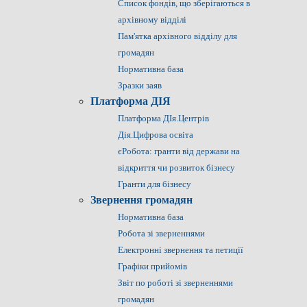
Список фондів, що зберігаються в
архівному відділі
Пам'ятка архівного відділу для
громадян
Нормативна база
Зразки заяв
Платформа ДІЯ
Платформа ДІя.Центрів
Дія.Цифрова освіта
єРобота: гранти від держави на
відкриття чи розвиток бізнесу
Гранти для бізнесу
Звернення громадян
Нормативна база
Робота зі зверненнями
Електронні звернення та петиції
Графіки прийомів
Звіт по роботі зі зверненнями
громадян