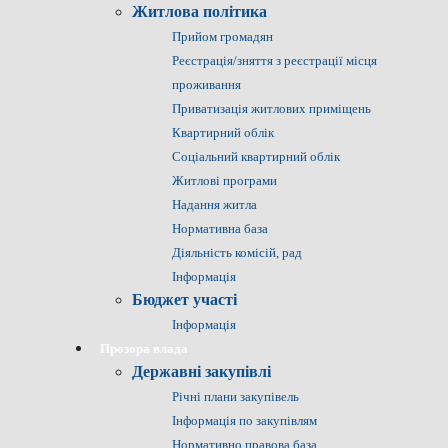
Житлова політика
Прийом громадян
Реєстрація/зняття з реєстрації місця
проживання
Приватизація житлових приміщень
Квартирний облік
Соціальний квартирний облік
Житлові програми
Надання житла
Нормативна база
Діяльність комісій, рад
Інформація
Бюджет участі
Інформація
Прозора влада
Державні закупівлі
Річні плани закупівель
Інформація по закупівлям
Нормативно правова база