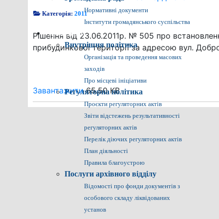
Нормативні документи
Категорія:
2011
Інститути громадянського суспільства
Громадянам
Рішення від 23.06.2011р. № 505 про встановле
Внутрішня політика
прибудинкової території за адресою вул. Добр
Організація та проведення масових
заходів
Про місцеві ініціативи
Завантажити
65.50 KB
Регуляторна політика
Проєкти регуляторних актів
Звіти відстежень результативності
регуляторних актів
Перелік діючих регуляторних актів
План діяльності
Правила благоустрою
Послуги архівного відділу
Відомості про фонди документів з
особового складу ліквідованих
установ