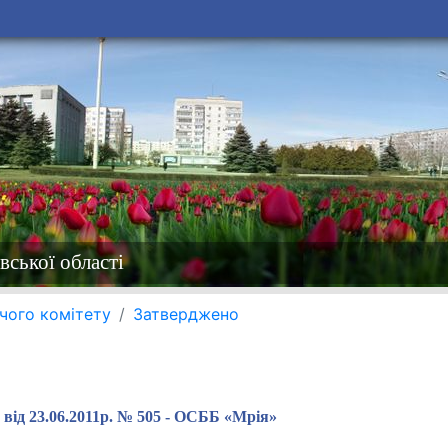
вської області
чого комітету
Затверджено
від 23.06.2011р. № 505 - ОСББ «Мрія»