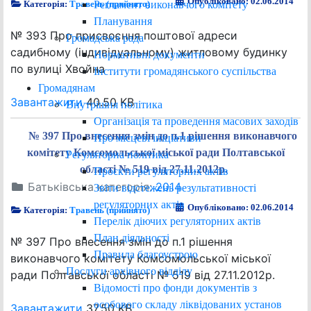
Опубліковано: 02.06.2014
Регламент виконавчого комітету
Категорія:
Травень (прийнято)
Планування
№ 393 Про присвоєння поштової адреси
Громадська рада
садибному (індивідуальному) житловому будинку
Нормативні документи
по вулиці Хвойна
Інститути громадянського суспільства
Громадянам
Завантажити
40.50 KB
Внутрішня політика
Організація та проведення масових заходів
№ 397 Про внесення змін до п.1 рішення виконавчого
Про місцеві ініціативи
комітету Комсомольської міської ради Полтавської
Регуляторна політика
області № 519 від 27.11.2012р.
Проєкти регуляторних актів
Батьківська категорія:
2014
Звіти відстежень результативності
регуляторних актів
Опубліковано: 02.06.2014
Категорія:
Травень (прийнято)
Перелік діючих регуляторних актів
План діяльності
№ 397 Про внесення змін до п.1 рішення
Правила благоустрою
виконавчого комітету Комсомольської міської
Послуги архівного відділу
ради Полтавської області № 519 від 27.11.2012р.
Відомості про фонди документів з
особового складу ліквідованих установ
Завантажити
37.50 KB