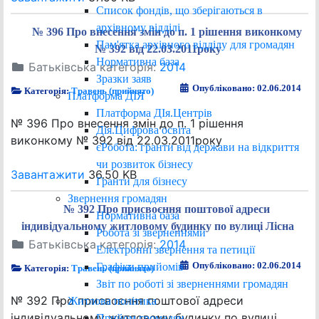
Список фондів, що зберігаються в
архівному відділі
№ 396 Про внесення змін до п. 1 рішення виконкому
Пам'ятка архівного відділу для громадян
№ 392 від 22.03.2011року
Нормативна база
Батьківська категорія:
2014
Зразки заяв
Опубліковано: 02.06.2014
Категорія:
Травень (прийнято)
Платформа ДІЯ
Платформа ДІя.Центрів
№ 396 Про внесення змін до п. 1 рішення
Дія.Цифрова освіта
виконкому № 392 від 22.03.2011року
єРобота: гранти від держави на відкриття
чи розвиток бізнесу
Завантажити
36.50 KB
Гранти для бізнесу
Звернення громадян
№ 392 Про присвоєння поштової адреси
Нормативна база
індивідуальному житловому будинку по вулиці Лісна
Робота зі зверненнями
Батьківська категорія:
2014
Електронні звернення та петиції
Опубліковано: 02.06.2014
Графіки прийомів
Категорія:
Травень (прийнято)
Звіт по роботі зі зверненнями громадян
№ 392 Про присвоєння поштової адреси
Житлова політика
індивідуальному житловому будинку по вулиці
Прийом громадян