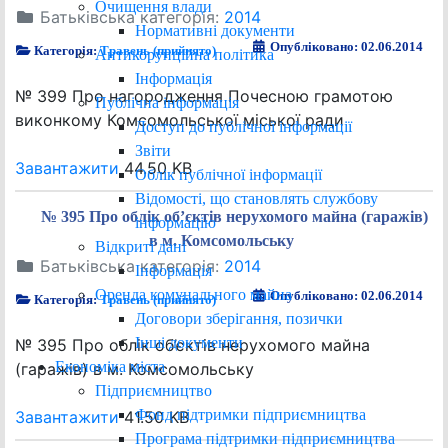
Очищення влади
Батьківська категорія:
2014
Нормативні документи
Опубліковано: 02.06.2014
Категорія:
Травень (прийнято)
Антикорупційна політика
Інформація
№ 399 Про нагородження Почесною грамотою
Публічна інформація
виконкому Комсомольської міської ради
Доступ до публічної інформації
Звіти
Завантажити
44.50 KB
Облік публічної інформації
Відомості, що становлять службову
№ 395 Про облік об’єктів нерухомого майна (гаражів)
інформацію
в м. Комсомольську
Відкриті дані
Батьківська категорія:
2014
Інформація
Оренда комунального майна
Опубліковано: 02.06.2014
Категорія:
Травень (прийнято)
Договори зберігання, позички
Інші документи
№ 395 Про облік об’єктів нерухомого майна
Економіка міста
(гаражів) в м. Комсомольську
Підприємництво
Фонд підтримки підприємництва
Завантажити
41.50 KB
Програма підтримки підприємництва