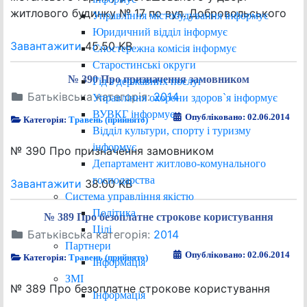
житлового будинку № 17 по вул. Добровольського
Управління містобудування інформує
Юридичний відділ інформує
Завантажити
45.50 KB
Спостережна комісія інформує
Старостинські округи
№ 390 Про призначення замовником
Гід з державних послуг
Батьківська категорія:
2014
Управління охорони здоров`я інформує
ВУВКГ інформує
Опубліковано: 02.06.2014
Категорія:
Травень (прийнято)
Відділ культури, спорту і туризму
інформує
№ 390 Про призначення замовником
Департамент житлово-комунального
господарства
Завантажити
38.00 KB
Система управління якістю
Політика
№ 389 Про безоплатне строкове користування
Цілі
Батьківська категорія:
2014
Партнери
Опубліковано: 02.06.2014
Категорія:
Травень (прийнято)
Інформація
ЗМІ
№ 389 Про безоплатне строкове користування
Інформація