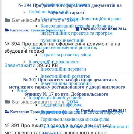
Розвиток малого бізнесу
№ 394 Про дозвіл на оформлення документів на
Публічні інвестиції
збудовані гаражі
Протоколи засідань Інвестиційної ради
Батьківська категорія:
2014
Консолідований перелік публічних
Опубліковано: 02.06.2014
Категорія:
Травень (прийнято)
інвестиційних проектів та програм
публічних інвестицій
№ 394 Про дозвіл на оформлення документів на
Соціально-економічний розвиток
збудовані гаражі
Стратегія розвитку міста
Інвестиційні можливості
Завантажити
39.50 KB
Інвестиційні переваги
Інвестиційний розвиток
№ 391 Про вжиття заходів щодо демонтажу
Інвестиційна пропозиція
металевого гаражу розташованого у дворі житлового
Різне
будинку № 17 по вул. Добровольського
Інформація інших установ
Батьківська категорія:
2014
Податкова інформує
Опубліковано: 02.06.2014
Державна фінансова інспекція інформує
Категорія:
Травень (прийнято)
Горішньоплавнівська міська філія
№ 391 Про вжиття заходів щодо демонтажу
Полтавського обласного центру зайнятості
металевого гаражу розташованого у дворі
інформує