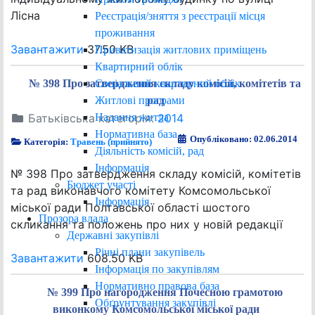
Лісна
Реєстрація/зняття з реєстрації місця
проживання
Завантажити
37.50 KB
Приватизація житлових приміщень
Квартирний облік
Соціальний квартирний облік
№ 398 Про затвердження складу комісій, комітетів та
Житлові програми
рад
Надання житла
Батьківська категорія:
2014
Нормативна база
Опубліковано: 02.06.2014
Категорія:
Травень (прийнято)
Діяльність комісій, рад
Інформація
№ 398 Про затвердження складу комісій, комітетів
Бюджет участі
та рад виконавчого комітету Комсомольської
Інформація
міської ради Полтавської області шостого
Прозора влада
скликання та положень про них у новій редакції
Державні закупівлі
Річні плани закупівель
Завантажити
608.50 KB
Інформація по закупівлям
Нормативно правова база
№ 399 Про нагородження Почесною грамотою
Обґрунтування закупівлі
виконкому Комсомольської міської ради