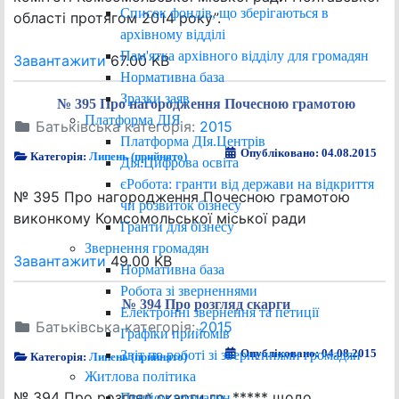
Список фондів, що зберігаються в
області протягом 2014 року”.
архівному відділі
Пам'ятка архівного відділу для громадян
Завантажити
67.00 KB
Нормативна база
Зразки заяв
№ 395 Про нагородження Почесною грамотою
Платформа ДІЯ
Батьківська категорія:
2015
Платформа ДІя.Центрів
Опубліковано: 04.08.2015
Категорія:
Липень (прийнято)
Дія.Цифрова освіта
єРобота: гранти від держави на відкриття
№ 395 Про нагородження Почесною грамотою
чи розвиток бізнесу
виконкому Комсомольської міської ради
Гранти для бізнесу
Звернення громадян
Завантажити
49.00 KB
Нормативна база
Робота зі зверненнями
№ 394 Про розгляд скарги
Електронні звернення та петиції
Батьківська категорія:
2015
Графіки прийомів
Опубліковано: 04.08.2015
Звіт по роботі зі зверненнями громадян
Категорія:
Липень (прийнято)
Житлова політика
№ 394 Про розгляд скарги гр. ***** щодо
Прийом громадян