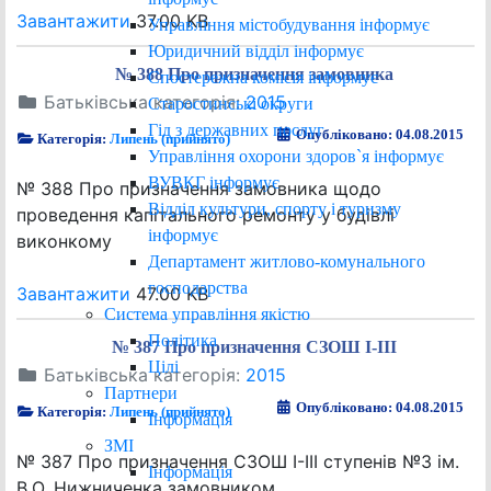
Завантажити
37.00 KB
Управління містобудування інформує
Юридичний відділ інформує
№ 388 Про призначення замовника
Спостережна комісія інформує
Батьківська категорія:
2015
Старостинські округи
Гід з державних послуг
Опубліковано: 04.08.2015
Категорія:
Липень (прийнято)
Управління охорони здоров`я інформує
ВУВКГ інформує
№ 388 Про призначення замовника щодо
Відділ культури, спорту і туризму
проведення капітального ремонту у будівлі
інформує
виконкому
Департамент житлово-комунального
господарства
Завантажити
47.00 KB
Система управління якістю
Політика
№ 387 Про призначення СЗОШ І-ІІІ
Цілі
Батьківська категорія:
2015
Партнери
Опубліковано: 04.08.2015
Категорія:
Липень (прийнято)
Інформація
ЗМІ
№ 387 Про призначення СЗОШ І-ІІІ ступенів №3 ім.
Інформація
В.О. Нижниченка замовником