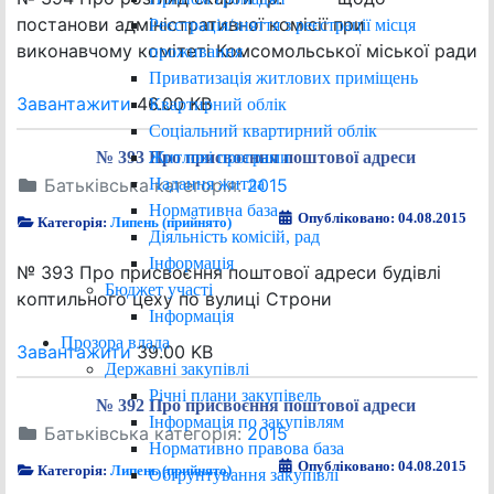
постанови адміністративної комісії при
Реєстрація/зняття з реєстрації місця
виконавчому комітеті Комсомольської міської ради
проживання
Приватизація житлових приміщень
Завантажити
46.00 KB
Квартирний облік
Соціальний квартирний облік
Житлові програми
№ 393 Про присвоєння поштової адреси
Надання житла
Батьківська категорія:
2015
Нормативна база
Опубліковано: 04.08.2015
Категорія:
Липень (прийнято)
Діяльність комісій, рад
Інформація
№ 393 Про присвоєння поштової адреси будівлі
Бюджет участі
коптильного цеху по вулиці Строни
Інформація
Прозора влада
Завантажити
39.00 KB
Державні закупівлі
Річні плани закупівель
№ 392 Про присвоєння поштової адреси
Інформація по закупівлям
Батьківська категорія:
2015
Нормативно правова база
Опубліковано: 04.08.2015
Категорія:
Липень (прийнято)
Обґрунтування закупівлі