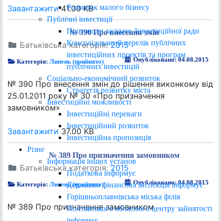
Розвиток малого бізнесу
Завантажити
41.00 KB
Публічні інвестиції
Протоколи засідань Інвестиційної ради
№ 390 Про внесення змін
Консолідований перелік публічних
Батьківська категорія:
2015
інвестиційних проектів та програм
Опубліковано: 04.08.2015
Категорія:
Липень (прийнято)
публічних інвестицій
Соціально-економічний розвиток
№ 390 Про внесення змін до рішення виконкому від
Стратегія розвитку міста
25.01.2011 року № 30 «Про призначення
Інвестиційні можливості
замовником»
Інвестиційні переваги
Інвестиційний розвиток
Завантажити
37.00 KB
Інвестиційна пропозиція
Різне
№ 389 Про призначення замовником
Інформація інших установ
Батьківська категорія:
2015
Податкова інформує
Опубліковано: 04.08.2015
Державна фінансова інспекція інформує
Категорія:
Липень (прийнято)
Горішньоплавнівська міська філія
№ 389 Про призначення замовником
Полтавського обласного центру зайнятості
інформує