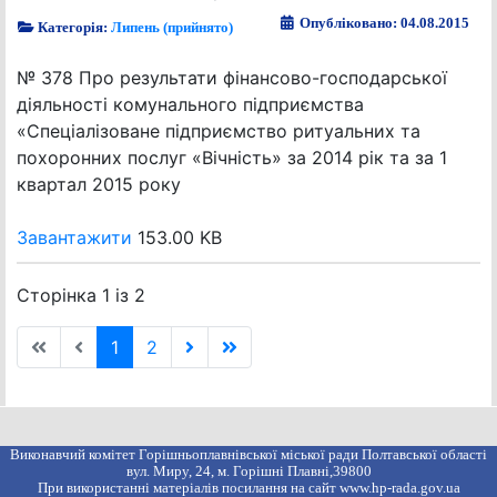
Опубліковано: 04.08.2015
Категорія:
Липень (прийнято)
№ 378 Про результати фінансово-господарської
діяльності комунального підприємства
«Спеціалізоване підприємство ритуальних та
похоронних послуг «Вічність» за 2014 рік та за 1
квартал 2015 року
Завантажити
153.00 KB
Сторінка 1 із 2
1
2
Виконавчий комітет Горішньоплавнівської міської ради Полтавської області
вул. Миру, 24, м. Горішні Плавні,39800
При використанні матеріалів посилання на сайт www.hp-rada.gov.ua