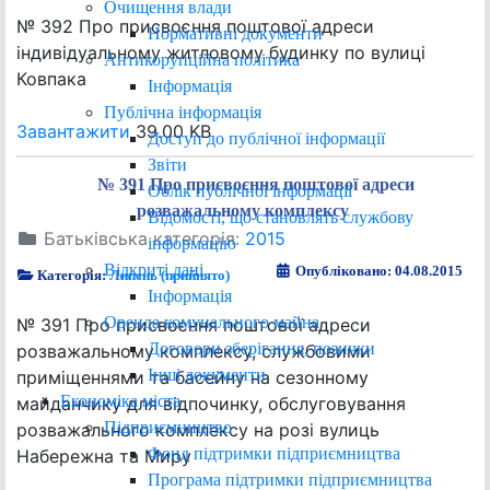
Очищення влади
№ 392 Про присвоєння поштової адреси
Нормативні документи
індивідуальному житловому будинку по вулиці
Антикорупційна політика
Ковпака
Інформація
Публічна інформація
Завантажити
39.00 KB
Доступ до публічної інформації
Звіти
№ 391 Про присвоєння поштової адреси
Облік публічної інформації
розважальному комплексу
Відомості, що становлять службову
Батьківська категорія:
2015
інформацію
Відкриті дані
Опубліковано: 04.08.2015
Категорія:
Липень (прийнято)
Інформація
Оренда комунального майна
№ 391 Про присвоєння поштової адреси
Договори зберігання, позички
розважальному комплексу, службовими
Інші документи
приміщеннями та басейну на сезонному
Економіка міста
майданчику для відпочинку, обслуговування
Підприємництво
розважального комплексу на розі вулиць
Фонд підтримки підприємництва
Набережна та Миру
Програма підтримки підприємництва