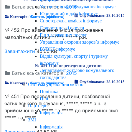
Батьківська категорія:
2015
Управління містобудування інформує
Юридичний відділ інформує
Опубліковано: 28.10.2015
Категорія:
Жовтень (прийнято)
Спостережна комісія інформує
Старостинські округи
№ 452 Про визначення місця проживання
Гід з державних послуг
малолітньої дитини *****, ***** р.н.
Управління охорони здоров`я інформує
ВУВКГ інформує
Завантажити
40.00 KB
Відділ культури, спорту і туризму
інформує
№ 451 Про переведення дитини
Департамент житлово-комунального
Батьківська категорія:
2015
господарства
Опубліковано: 28.10.2015
Категорія:
Жовтень (прийнято)
Система управління якістю
Політика
№ 451 Про переведення дитини, позбавленої
Цілі
батьківського піклування, *****, ***** р.н., з
Партнери
прийомної сім’ї ***** та ***** до прийомної сім’ї
Інформація
***** та *****
ЗМІ
Інформація
Завантажити
49.50 KB