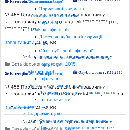
Опубліковано: 28.10.2015
Категорія:
Жовтень (прийнято)
Очищення влади
Нормативні документи
№ 456 Про дозвіл на здійснення правочину
Антикорупційна політика
стосовно житла малолітніх дітей *****, ***** р.н.,
Інформація
*****, ***** р.н.
Публічна інформація
Доступ до публічної інформації
Завантажити
40.00 KB
Звіти
Облік публічної інформації
№ 455 Про дозвіл на здійснення правочину
Відомості, що становлять службову
Батьківська категорія:
2015
інформацію
Відкриті дані
Опубліковано: 28.10.2015
Категорія:
Жовтень (прийнято)
Інформація
Оренда комунального майна
№ 455 Про дозвіл на здійснення правочину
Договори зберігання, позички
стосовно житла малолітньої дитини *****, ***** р.н.
Інші документи
Економіка міста
Завантажити
40.50 KB
Підприємництво
Фонд підтримки підприємництва
№ 454 Про дозвіл на здійснення правочину
Програма підтримки підприємництва
Батьківська категорія:
2015