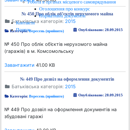
Робота в органах місцевого самоврядування
Оголошення про конкурс
№ 450 Про облік об’єктів нерухомого майна
Нормативні документи
Батьківська категорія:
2015
Контакти
Пошук
Опубліковано: 28.09.2015
Категорія:
Вересень (прийнято)
№ 450 Про облік об’єктів нерухомого майна
(гаражів) в м. Комсомольську
Завантажити
41.00 KB
№ 449 Про дозвіл на оформлення документів
Батьківська категорія:
2015
Опубліковано: 28.09.2015
Категорія:
Вересень (прийнято)
№ 449 Про дозвіл на оформлення документів на
збудовані гаражі