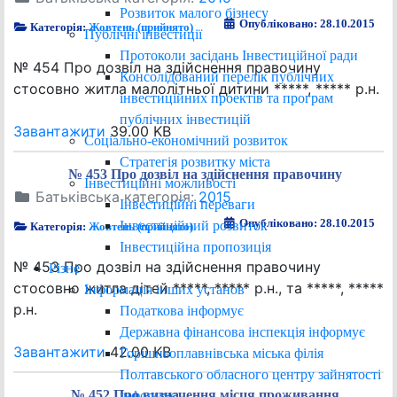
Розвиток малого бізнесу
Опубліковано: 28.10.2015
Категорія:
Жовтень (прийнято)
Публічні інвестиції
Протоколи засідань Інвестиційної ради
№ 454 Про дозвіл на здійснення правочину
Консолідований перелік публічних
стосовно житла малолітньої дитини *****, ***** р.н.
інвестиційних проектів та програм
публічних інвестицій
Завантажити
39.00 KB
Соціально-економічний розвиток
Стратегія розвитку міста
№ 453 Про дозвіл на здійснення правочину
Інвестиційні можливості
Батьківська категорія:
2015
Інвестиційні переваги
Опубліковано: 28.10.2015
Інвестиційний розвиток
Категорія:
Жовтень (прийнято)
Інвестиційна пропозиція
№ 453 Про дозвіл на здійснення правочину
Різне
стосовно житла дітей *****, ***** р.н., та *****, *****
Інформація інших установ
р.н.
Податкова інформує
Державна фінансова інспекція інформує
Завантажити
42.00 KB
Горішньоплавнівська міська філія
Полтавського обласного центру зайнятості
№ 452 Про визначення місця проживання
інформує