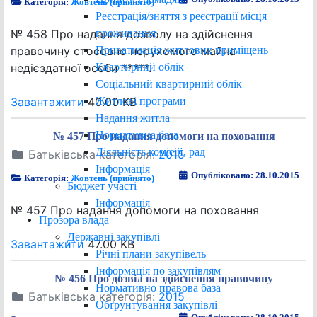
Категорія:
Жовтень (прийнято)
Реєстрація/зняття з реєстрації місця
проживання
№ 458 Про надання дозволу на здійснення
Приватизація житлових приміщень
правочину стосовно нерухомого майна
Квартирний облік
недієздатної особи *****.
Соціальний квартирний облік
Житлові програми
Завантажити
40.00 KB
Надання житла
Нормативна база
№ 457 Про надання допомоги на поховання
Діяльність комісій, рад
Батьківська категорія:
2015
Інформація
Опубліковано: 28.10.2015
Категорія:
Жовтень (прийнято)
Бюджет участі
Інформація
№ 457 Про надання допомоги на поховання
Прозора влада
Державні закупівлі
Завантажити
47.00 KB
Річні плани закупівель
Інформація по закупівлям
№ 456 Про дозвіл на здійснення правочину
Нормативно правова база
Батьківська категорія:
2015
Обґрунтування закупівлі