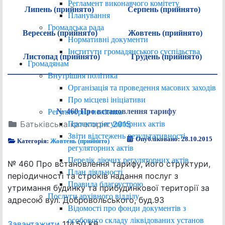
Регламент виконавчого комітету
Липень (прийнято)
Серпень (прийнято)
Планування
Громадська рада
Вересень (прийнято)
Жовтень (прийнято)
Нормативні документи
Інститути громадянського суспільства
Листопад (прийнято)
Грудень (прийнято)
Громадянам
Внутрішня політика
Організація та проведення масових заходів
Про місцеві ініціативи
№ 460 Про встановлення тарифу
Регуляторна політика
Батьківська категорія:
2015
Проєкти регуляторних актів
Звіти відстежень результативності
Опубліковано: 28.10.2015
Категорія:
Жовтень (прийнято)
регуляторних актів
Перелік діючих регуляторних актів
№ 460 Про встановлення тарифу, його структури,
План діяльності
періодичності та строків надання послуг з
Правила благоустрою
утримання будинку та прибудинкової території за
Послуги архівного відділу
адресою вул. Добровольського, буд.93
Відомості про фонди документів з
особового складу ліквідованих установ
Завантажити
114.50 KB