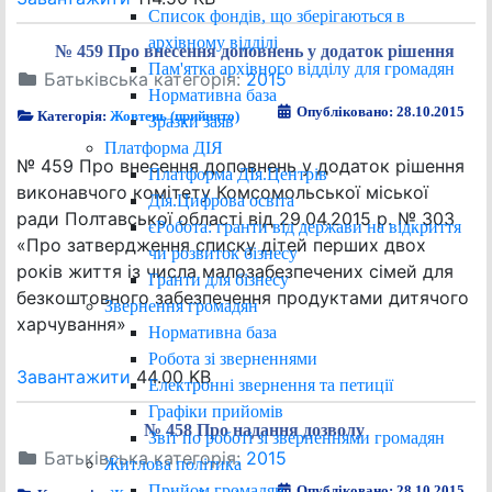
Список фондів, що зберігаються в
архівному відділі
№ 459 Про внесення доповнень у додаток рішення
Пам'ятка архівного відділу для громадян
Батьківська категорія:
2015
Нормативна база
Опубліковано: 28.10.2015
Категорія:
Жовтень (прийнято)
Зразки заяв
Платформа ДІЯ
№ 459 Про внесення доповнень у додаток рішення
Платформа ДІя.Центрів
виконавчого комітету Комсомольської міської
Дія.Цифрова освіта
ради Полтавської області від 29.04.2015 р. № 303
єРобота: гранти від держави на відкриття
«Про затвердження списку дітей перших двох
чи розвиток бізнесу
років життя із числа малозабезпечених сімей для
Гранти для бізнесу
безкоштовного забезпечення продуктами дитячого
Звернення громадян
харчування»
Нормативна база
Робота зі зверненнями
Завантажити
44.00 KB
Електронні звернення та петиції
Графіки прийомів
№ 458 Про надання дозволу
Звіт по роботі зі зверненнями громадян
Батьківська категорія:
2015
Житлова політика
Прийом громадян
Опубліковано: 28.10.2015