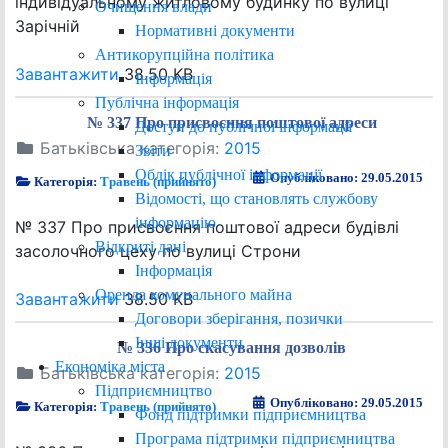
індивідуальному житловому будинку по вулиці
Очищення влади
Зарічній
Нормативні документи
Антикорупційна політика
Завантажити
38.50 KB
Інформація
Публічна інформація
№ 337 Про присвоєння поштової адреси
Доступ до публічної інформації
Батьківська категорія:
2015
Звіти
Облік публічної інформації
Опубліковано: 29.05.2015
Категорія:
Травень (прийнято)
Відомості, що становлять службову
інформацію
№ 337 Про присвоєння поштової адреси будівлі
Відкриті дані
засолочного цеху по вулиці Строни
Інформація
Оренда комунального майна
Завантажити
38.50 KB
Договори зберігання, позички
Інші документи
№ 336 Про скасування дозволів
Економіка міста
Батьківська категорія:
2015
Підприємництво
Опубліковано: 29.05.2015
Категорія:
Травень (прийнято)
Фонд підтримки підприємництва
Програма підтримки підприємництва