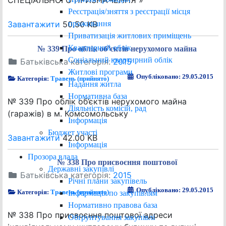
СПЕЦІАЛЬНОГО ПРИЗНАЧЕННЯ »
Реєстрація/зняття з реєстрації місця
проживання
Завантажити
50.50 KB
Приватизація житлових приміщень
Квартирний облік
№ 339 Про облік об’єктів нерухомого майна
Соціальний квартирний облік
Батьківська категорія:
2015
Житлові програми
Опубліковано: 29.05.2015
Категорія:
Травень (прийнято)
Надання житла
Нормативна база
№ 339 Про облік об’єктів нерухомого майна
Діяльність комісій, рад
(гаражів) в м. Комсомольську
Інформація
Бюджет участі
Завантажити
42.00 KB
Інформація
Прозора влада
№ 338 Про присвоєння поштової
Державні закупівлі
Батьківська категорія:
2015
Річні плани закупівель
Опубліковано: 29.05.2015
Категорія:
Травень (прийнято)
Інформація по закупівлям
Нормативно правова база
№ 338 Про присвоєння поштової адреси
Обґрунтування закупівлі