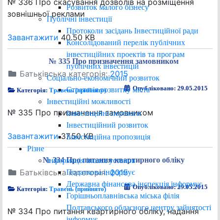
№ 336 Про скасування дозволів на розміщення
Розвиток малого бізнесу
зовнішньої реклами
Публічні інвестиції
Протоколи засідань Інвестиційної ради
Завантажити
40.50 KB
Консолідований перелік публічних
інвестиційних проектів та програм
№ 335 Про призначення замовником
публічних інвестицій
Батьківська категорія:
2015
Соціально-економічний розвиток
Опубліковано: 29.05.2015
Стратегія розвитку міста
Категорія:
Травень (прийнято)
Інвестиційні можливості
№ 335 Про призначення замовником
Інвестиційні переваги
Інвестиційний розвиток
Завантажити
37.50 KB
Інвестиційна пропозиція
Різне
№ 334 Про питання квартирного обліку
Інформація інших установ
Батьківська категорія:
2015
Податкова інформує
Державна фінансова інспекція інформує
Опубліковано: 29.05.2015
Категорія:
Травень (прийнято)
Горішньоплавнівська міська філія
Полтавського обласного центру зайнятості
№ 334 Про питання квартирного обліку, надання
інформує