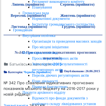
Регламент виконавчого комітету
Липень (прийнято)
Серпень (прийнято)
Планування
Громадська рада
Вересень (прийнято)
Жовтень (прийнято)
Нормативні документи
Інститути громадянського суспільства
Листопад (прийнято)
Грудень (прийнято)
Громадянам
Внутрішня політика
Організація та проведення масових заходів
Про місцеві ініціативи
№ 342 Про схвалення індикативних прогнозних
Регуляторна політика
показників
Проєкти регуляторних актів
Батьківська категорія:
2015
Звіти відстежень результативності
регуляторних актів
Опубліковано: 26.06.2015
Категорія:
Червень (прийнято)
Перелік діючих регуляторних актів
План діяльності
№ 342 Про схвалення індикативних прогнозних
Правила благоустрою
показників міського бюджету на 2016-2017 роки у
Послуги архівного відділу
новій редакції
Відомості про фонди документів з
особового складу ліквідованих установ
Завантажити
26.51 KB