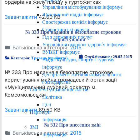
ордерів на жилу площу у гуртожитках
Управління містобудування інформує
Юридичний відділ інформує
Завантажити
42.00 KB
Спостережна комісія інформує
Старостинські округи
№ 333 Про надання в безоплатне строкове
Гід з державних послуг
користування
Управління охорони здоров`я інформує
Батьківська категорія:
2015
ВУВКГ інформує
Опубліковано: 29.05.2015
Категорія:
Травень (прийнято)
Відділ культури, спорту і туризму
інформує
№ 333 Про надання в безоплатне строкове
Департамент житлово-комунального
користування майна громадській організації
господарства
«Муніципальний духовий оркестр м.
Система управління якістю
Комсомольська»
Політика
Цілі
Завантажити
69.50 KB
Партнери
Інформація
№ 332 Про внесення змін
ЗМІ
Батьківська категорія:
2015
Інформація