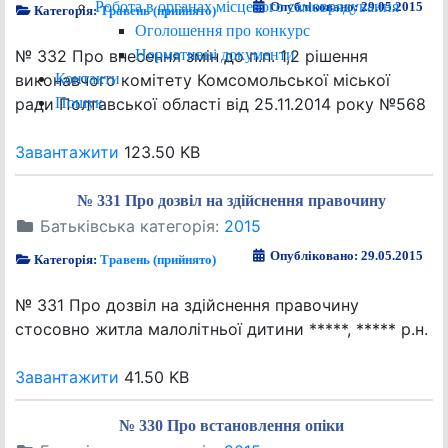
Робота в органах місцевого самоврядування
Опубліковано: 29.05.2015
Категорія:
Травень (прийнято)
Оголошення про конкурс
Нормативні документи
№ 332 Про внесення змін до п.п. 1,2 рішення
Контакти
виконавчого комітету Комсомольської міської
Пошук
ради Полтавської області від 25.11.2014 року №568
Завантажити
123.50 KB
№ 331 Про дозвіл на здійснення правочину
Батьківська категорія:
2015
Опубліковано: 29.05.2015
Категорія:
Травень (прийнято)
№ 331 Про дозвіл на здійснення правочину
стосовно житла малолітньої дитини *****, ***** р.н.
Завантажити
41.50 KB
№ 330 Про встановлення опіки