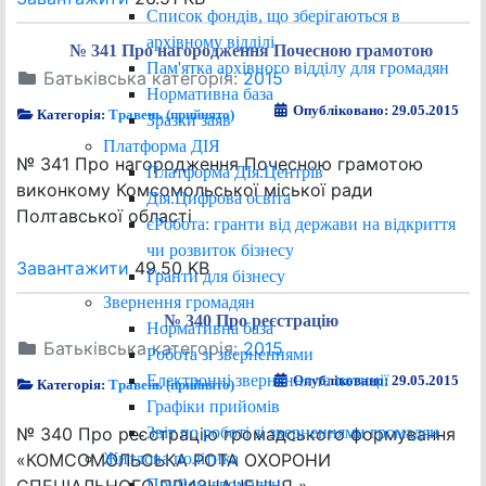
Список фондів, що зберігаються в
архівному відділі
№ 341 Про нагородження Почесною грамотою
Пам'ятка архівного відділу для громадян
Батьківська категорія:
2015
Нормативна база
Опубліковано: 29.05.2015
Категорія:
Травень (прийнято)
Зразки заяв
Платформа ДІЯ
№ 341 Про нагородження Почесною грамотою
Платформа ДІя.Центрів
виконкому Комсомольської міської ради
Дія.Цифрова освіта
Полтавської області
єРобота: гранти від держави на відкриття
чи розвиток бізнесу
Завантажити
49.50 KB
Гранти для бізнесу
Звернення громадян
№ 340 Про реєстрацію
Нормативна база
Батьківська категорія:
2015
Робота зі зверненнями
Електронні звернення та петиції
Опубліковано: 29.05.2015
Категорія:
Травень (прийнято)
Графіки прийомів
Звіт по роботі зі зверненнями громадян
№ 340 Про реєстрацію громадського формування
Житлова політика
«КОМСОМОЛЬСЬКА РОТА ОХОРОНИ
Прийом громадян