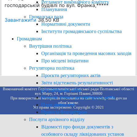
Регламент виконавчого комітету
господарській будівлі по вул. Франка,*****
Планування
Громадська рада
Завантажити
38.50 KB
Нормативні документи
Інститути громадянського суспільства
Громадянам
Внутрішня політика
Організація та проведення масових заходів
Про місцеві ініціативи
Регуляторна політика
Проєкти регуляторних актів
Звіти відстежень результативності
Виконавчий комітет Горішньоплавнівської міської ради Полтавської області
регуляторних актів
вул. Миру, 24, м. Горішні Плавні,39800
Перелік діючих регуляторних актів
При використанні матеріалів посилання на сайт www.hp-rada.gov.ua
обов’язкове.
План діяльності
Усі права застережено. Copyright © 2021
Правила благоустрою
Послуги архівного відділу
Відомості про фонди документів з
особового складу ліквідованих установ