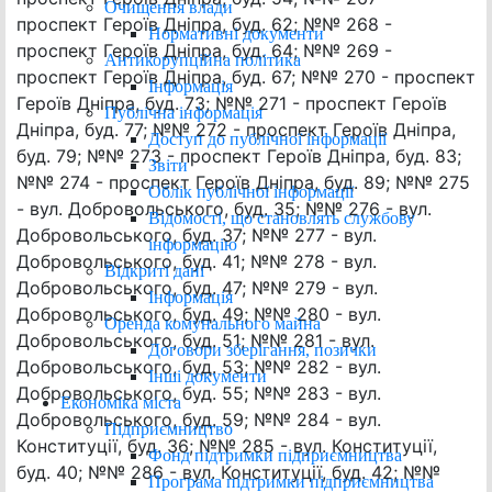
Очищення влади
проспект Героїв Дніпра, буд. 62; №№ 268 -
Нормативні документи
проспект Героїв Дніпра, буд. 64; №№ 269 -
Антикорупційна політика
проспект Героїв Дніпра, буд. 67; №№ 270 - проспект
Інформація
Героїв Дніпра, буд. 73; №№ 271 - проспект Героїв
Публічна інформація
Дніпра, буд. 77; №№ 272 - проспект Героїв Дніпра,
Доступ до публічної інформації
буд. 79; №№ 273 - проспект Героїв Дніпра, буд. 83;
Звіти
№№ 274 - проспект Героїв Дніпра, буд. 89; №№ 275
Облік публічної інформації
- вул. Добровольського, буд. 35; №№ 276 - вул.
Відомості, що становлять службову
Добровольського, буд. 37; №№ 277 - вул.
інформацію
Добровольського, буд. 41; №№ 278 - вул.
Відкриті дані
Добровольського, буд. 47; №№ 279 - вул.
Інформація
Добровольського, буд. 49; №№ 280 - вул.
Оренда комунального майна
Добровольського, буд. 51; №№ 281 - вул.
Договори зберігання, позички
Добровольського, буд. 53; №№ 282 - вул.
Інші документи
Добровольського, буд. 55; №№ 283 - вул.
Економіка міста
Добровольського, буд. 59; №№ 284 - вул.
Підприємництво
Конституції, буд. 36; №№ 285 - вул. Конституції,
Фонд підтримки підприємництва
буд. 40; №№ 286 - вул. Конституції, буд. 42; №№
Програма підтримки підприємництва