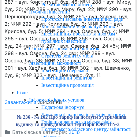
287 - вул. Конституції, буд. 46; №№ 288 - вул. Миру,
Розвиток малого бізнесу
буд. 20; №№ 289 - вул. Миру, буд. 22; №№ 290 - вул.
Публічні інвестиції
Першопрохідців, буд. 3; №№ 291 - вул. Зелена, буд.
Протоколи засідань Інвестиційної ради
2; №№ 292 - вул. Крилова, буд. 3; №№ 293 - вул.
Консолідований перелік публічних
Крилова, буд. 5; №№ 294 - вул. Озерна, буд. 4; №№
інвестиційних проектів та програм
295 - вул. Озерна, буд. 6; №№ 296 - вул. Озерна,
публічних інвестицій
буд. 24 «а»; №№ 297 - вул. Озерна, буд. 24 «б»; №№
Соціально-економічний розвиток
298 - вул. Озерна, буд. 24 «в»; №№ 299 - вул.
Стратегія розвитку міста
Озерна, буд. 36; №№ 300 - вул. Озерна, буд. 38; №№
Інвестиційні можливості
301 - вул. Хвойна, буд. 16; №№ 302 - вул. Шевченко,
Інвестиційні переваги
буд. 9; №№ 303 - вул. Шевченко, буд. 11.
Інвестиційний розвиток
Інвестиційна пропозиція
Різне
Інформація інших установ
Завантажити
334.28 KB
Податкова інформує
Державна фінансова інспекція інформує
№ 236 - № 262 Про тариф на послуги з утримання
Горішньоплавнівська міська філія
будинку та прибудинкової території КЖЕП №3
Полтавського обласного центру зайнятості
Батьківська категорія:
2016
інформує