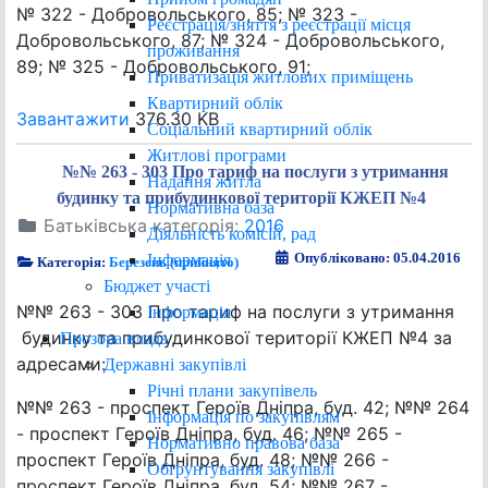
№ 322 - Добровольського, 85; № 323 -
Реєстрація/зняття з реєстрації місця
Добровольського, 87; № 324 - Добровольського,
проживання
89; № 325 - Добровольського, 91;
Приватизація житлових приміщень
Квартирний облік
Завантажити
376.30 KB
Соціальний квартирний облік
Житлові програми
№№ 263 - 303 Про тариф на послуги з утримання
Надання житла
будинку та прибудинкової території КЖЕП №4
Нормативна база
Батьківська категорія:
2016
Діяльність комісій, рад
Опубліковано: 05.04.2016
Інформація
Категорія:
Березень (прийнято)
Бюджет участі
№№ 263 - 303 Про тариф на послуги з утримання
Інформація
будинку та прибудинкової території КЖЕП №4 за
Прозора влада
адресами:
Державні закупівлі
Річні плани закупівель
№№ 263 - проспект Героїв Дніпра, буд. 42; №№ 264
Інформація по закупівлям
- проспект Героїв Дніпра, буд. 46; №№ 265 -
Нормативно правова база
проспект Героїв Дніпра, буд. 48; №№ 266 -
Обґрунтування закупівлі
проспект Героїв Дніпра, буд. 54; №№ 267 -