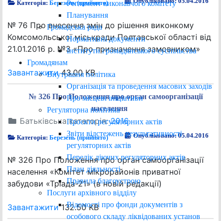
Опубліковано: 05.04.2016
Регламент виконавчого комітету
Категорія:
Березень (прийнято)
Планування
№ 76 Про внесення змін до рішення виконкому
Громадська рада
Комсомольської міськради Полтавської області від
Нормативні документи
21.01.2016 р. №3 «Про призначення замовником»
Інститути громадянського суспільства
Громадянам
Завантажити
43.00 KB
Внутрішня політика
Організація та проведення масових заходів
№ 326 Про Положення про орган самоорганізації
Про місцеві ініціативи
населення
Регуляторна політика
Батьківська категорія:
2016
Проєкти регуляторних актів
Звіти відстежень результативності
Опубліковано: 05.04.2016
Категорія:
Березень (прийнято)
регуляторних актів
Перелік діючих регуляторних актів
№ 326 Про Положення про орган самоорганізації
План діяльності
населення «Комітет мікрорайонів приватної
Правила благоустрою
забудови «Тріада-21» (в новій редакції)
Послуги архівного відділу
Відомості про фонди документів з
Завантажити
132.50 KB
особового складу ліквідованих установ