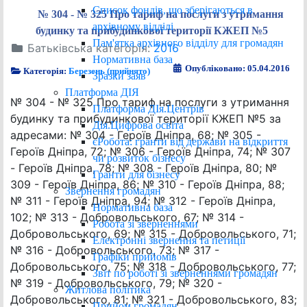
Список фондів, що зберігаються в
№ 304 - № 325 Про тариф на послуги з утримання
архівному відділі
будинку та прибудинкової території КЖЕП №5
Пам'ятка архівного відділу для громадян
Батьківська категорія:
2016
Нормативна база
Опубліковано: 05.04.2016
Категорія:
Березень (прийнято)
Зразки заяв
Платформа ДІЯ
№ 304 - № 325 Про тариф на послуги з утримання
Платформа ДІя.Центрів
будинку та прибудинкової території КЖЕП №5 за
Дія.Цифрова освіта
адресами: № 304 - Героїв Дніпра, 68; № 305 -
єРобота: гранти від держави на відкриття
Героїв Дніпра, 72; № 306 - Героїв Дніпра, 74; № 307
чи розвиток бізнесу
- Героїв Дніпра, 78; № 308 - Героїв Дніпра, 80; №
Гранти для бізнесу
309 - Героїв Дніпра, 86; № 310 - Героїв Дніпра, 88;
Звернення громадян
№ 311 - Героїв Дніпра, 94; № 312 - Героїв Дніпра,
Нормативна база
102; № 313 - Добровольського, 67; № 314 -
Робота зі зверненнями
Добровольського, 69; № 315 - Добровольського, 71;
Електронні звернення та петиції
№ 316 - Добровольського, 73; № 317 -
Графіки прийомів
Добровольського, 75; № 318 - Добровольського, 77;
Звіт по роботі зі зверненнями громадян
№ 319 - Добровольського, 79; № 320 -
Житлова політика
Добровольського, 81; № 321 - Добровольського, 83;
Прийом громадян