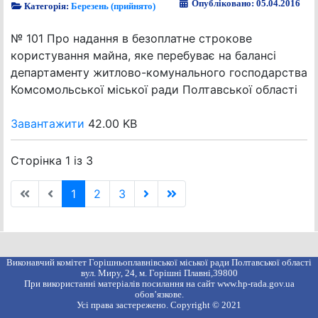
Опубліковано: 05.04.2016
Категорія:
Березень (прийнято)
№ 101 Про надання в безоплатне строкове
користування майна, яке перебуває на балансі
департаменту житлово-комунального господарства
Комсомольської міської ради Полтавської області
Завантажити
42.00 KB
Сторінка 1 із 3
1
2
3
Виконавчий комітет Горішньоплавнівської міської ради Полтавської області
вул. Миру, 24, м. Горішні Плавні,39800
При використанні матеріалів посилання на сайт www.hp-rada.gov.ua
обов’язкове.
Усі права застережено. Copyright © 2021