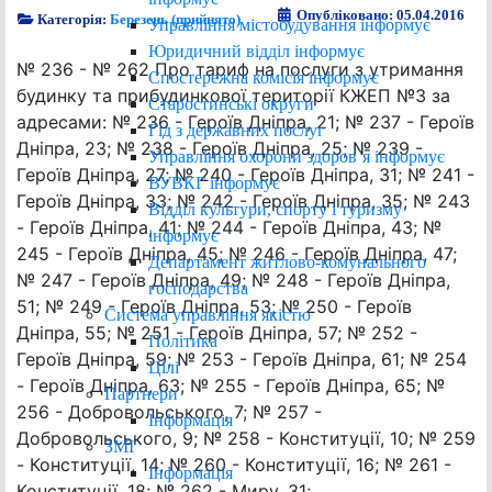
Опубліковано: 05.04.2016
Категорія:
Березень (прийнято)
Управління містобудування інформує
Юридичний відділ інформує
№ 236 - № 262 Про тариф на послуги з утримання
Спостережна комісія інформує
будинку та прибудинкової території КЖЕП №3 за
Старостинські округи
адресами: № 236 - Героїв Дніпра, 21; № 237 - Героїв
Гід з державних послуг
Дніпра, 23; № 238 - Героїв Дніпра, 25; № 239 -
Управління охорони здоров`я інформує
Героїв Дніпра, 27; № 240 - Героїв Дніпра, 31; № 241 -
ВУВКГ інформує
Героїв Дніпра, 33; № 242 - Героїв Дніпра, 35; № 243
Відділ культури, спорту і туризму
- Героїв Дніпра, 41; № 244 - Героїв Дніпра, 43; №
інформує
245 - Героїв Дніпра, 45; № 246 - Героїв Дніпра, 47;
Департамент житлово-комунального
№ 247 - Героїв Дніпра, 49; № 248 - Героїв Дніпра,
господарства
51; № 249 - Героїв Дніпра, 53; № 250 - Героїв
Система управління якістю
Дніпра, 55; № 251 - Героїв Дніпра, 57; № 252 -
Політика
Героїв Дніпра, 59; № 253 - Героїв Дніпра, 61; № 254
Цілі
- Героїв Дніпра, 63; № 255 - Героїв Дніпра, 65; №
Партнери
256 - Добровольського, 7; № 257 -
Інформація
Добровольського, 9; № 258 - Конституції, 10; № 259
ЗМІ
- Конституції, 14; № 260 - Конституції, 16; № 261 -
Інформація
Конституції, 18; № 262 - Миру, 31;