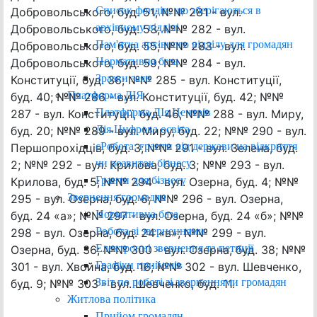
Список фондів, що зберігаються в
Добровольського, буд. 51; №№ 281 - вул.
архівному відділі
Добровольського, буд. 53; №№ 282 - вул.
Пам'ятка архівного відділу для громадян
Добровольського, буд. 55; №№ 283 - вул.
Нормативна база
Добровольського, буд. 59; №№ 284 - вул.
Зразки заяв
Конституції, буд. 36; №№ 285 - вул. Конституції,
Платформа ДІЯ
буд. 40; №№ 286 - вул. Конституції, буд. 42; №№
Платформа ДІя.Центрів
287 - вул. Конституції, буд. 46; №№ 288 - вул. Миру,
Дія.Цифрова освіта
буд. 20; №№ 289 - вул. Миру, буд. 22; №№ 290 - вул.
єРобота: гранти від держави на відкриття
Першопрохідців, буд. 3; №№ 291 - вул. Зелена, буд.
чи розвиток бізнесу
2; №№ 292 - вул. Крилова, буд. 3; №№ 293 - вул.
Гранти для бізнесу
Крилова, буд. 5; №№ 294 - вул. Озерна, буд. 4; №№
Звернення громадян
295 - вул. Озерна, буд. 6; №№ 296 - вул. Озерна,
Нормативна база
буд. 24 «а»; №№ 297 - вул. Озерна, буд. 24 «б»; №№
Робота зі зверненнями
298 - вул. Озерна, буд. 24 «в»; №№ 299 - вул.
Електронні звернення та петиції
Озерна, буд. 36; №№ 300 - вул. Озерна, буд. 38; №№
Графіки прийомів
301 - вул. Хвойна, буд. 16; №№ 302 - вул. Шевченко,
Звіт по роботі зі зверненнями громадян
буд. 9; №№ 303 - вул. Шевченко, буд. 11.
Житлова політика
Прийом громадян