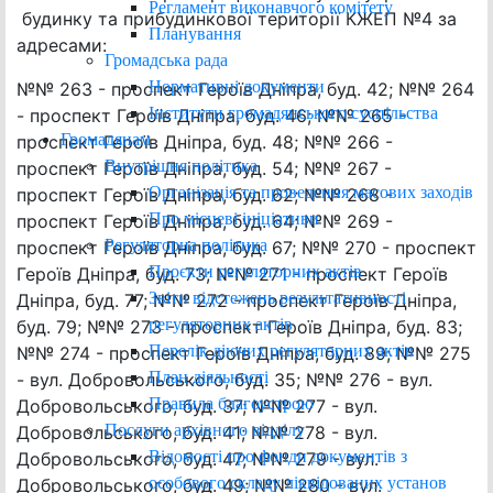
Регламент виконавчого комітету
будинку та прибудинкової території КЖЕП №4 за
Планування
адресами:
Громадська рада
Нормативні документи
№№ 263 - проспект Героїв Дніпра, буд. 42; №№ 264
Інститути громадянського суспільства
- проспект Героїв Дніпра, буд. 46; №№ 265 -
Громадянам
проспект Героїв Дніпра, буд. 48; №№ 266 -
Внутрішня політика
проспект Героїв Дніпра, буд. 54; №№ 267 -
Організація та проведення масових заходів
проспект Героїв Дніпра, буд. 62; №№ 268 -
Про місцеві ініціативи
проспект Героїв Дніпра, буд. 64; №№ 269 -
Регуляторна політика
проспект Героїв Дніпра, буд. 67; №№ 270 - проспект
Проєкти регуляторних актів
Героїв Дніпра, буд. 73; №№ 271 - проспект Героїв
Звіти відстежень результативності
Дніпра, буд. 77; №№ 272 - проспект Героїв Дніпра,
регуляторних актів
буд. 79; №№ 273 - проспект Героїв Дніпра, буд. 83;
Перелік діючих регуляторних актів
№№ 274 - проспект Героїв Дніпра, буд. 89; №№ 275
План діяльності
- вул. Добровольського, буд. 35; №№ 276 - вул.
Правила благоустрою
Добровольського, буд. 37; №№ 277 - вул.
Послуги архівного відділу
Добровольського, буд. 41; №№ 278 - вул.
Відомості про фонди документів з
Добровольського, буд. 47; №№ 279 - вул.
особового складу ліквідованих установ
Добровольського, буд. 49; №№ 280 - вул.