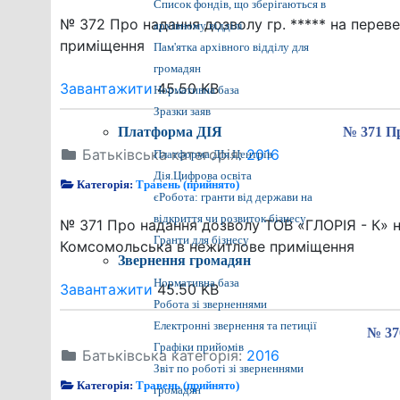
Список фондів, що зберігаються в
№ 372 Про надання дозволу гр. ***** на переве
архівному відділі
приміщення
Пам'ятка архівного відділу для
громадян
Завантажити
45.50 KB
Нормативна база
Зразки заяв
Платформа ДІЯ
№ 371 П
Батьківська категорія:
2016
Платформа ДІя.Центрів
Дія.Цифрова освіта
Категорія:
Травень (прийнято)
єРобота: гранти від держави на
відкриття чи розвиток бізнесу
№ 371 Про надання дозволу ТОВ «ГЛОРІЯ - К» на
Гранти для бізнесу
Комсомольська в нежитлове приміщення
Звернення громадян
Нормативна база
Завантажити
45.50 KB
Робота зі зверненнями
Електронні звернення та петиції
№ 37
Графіки прийомів
Батьківська категорія:
2016
Звіт по роботі зі зверненнями
Категорія:
Травень (прийнято)
громадян