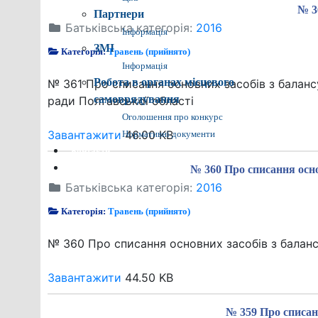
№ 3
Партнери
Батьківська категорія:
2016
Інформація
ЗМІ
Категорія:
Травень (прийнято)
Інформація
Робота в органах місцевого
№ 361 Про списання основних засобів з балансу
самоврядування
ради Полтавської області
Оголошення про конкурс
Завантажити
46.00 KB
Нормативні документи
Контакти
Пошук
№ 360 Про списання осно
Батьківська категорія:
2016
Категорія:
Травень (прийнято)
№ 360 Про списання основних засобів з баланс
Завантажити
44.50 KB
№ 359 Про списан