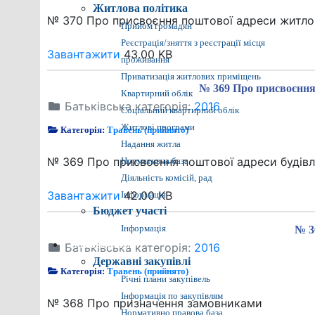
Житлова політика
№ 370 Про присвоєння поштової адреси житлово
Прийом громадян
Реєстрація/зняття з реєстрації місця
Завантажити
43.00 KB
проживання
Приватизація житлових приміщень
№ 369 Про присвоєння 
Квартирний облік
Батьківська категорія:
2016
Соціальний квартирний облік
Житлові програми
Категорія:
Травень (прийнято)
Надання житла
№ 369 Про присвоєння поштової адреси будівл
Нормативна база
Діяльність комісій, рад
Завантажити
42.00 KB
Інформація
Бюджет участі
Інформація
№ 3
Батьківська категорія:
Прозора влада
2016
Державні закупівлі
Категорія:
Травень (прийнято)
Річні плани закупівель
Інформація по закупівлям
№ 368 Про призначення замовниками
Нормативно правова база