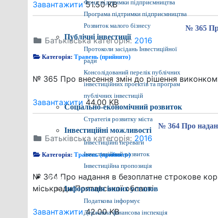
Фонд підтримки підприємництва
Завантажити
51.50 KB
Програма підтримки підприємництва
Розвиток малого бізнесу
№ 365 Пр
Публічні інвестиції
Батьківська категорія:
2016
Протоколи засідань Інвестиційної
Категорія:
Травень (прийнято)
ради
Консолідований перелік публічних
№ 365 Про внесення змін до рішення виконкому
інвестиційних проектів та програм
публічних інвестицій
Завантажити
44.00 KB
Соціально-економічний розвиток
Стратегія розвитку міста
№ 364 Про надан
Інвестиційні можливості
Батьківська категорія:
2016
Інвестиційні переваги
Категорія:
Травень (прийнято)
Інвестиційний розвиток
Інвестиційна пропозиція
№ 364 Про надання в безоплатне строкове кор
Різне
міськради Полтавської області
Інформація інших установ
Податкова інформує
Завантажити
42.00 KB
Державна фінансова інспекція