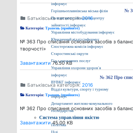
інформує
№ 3
Горішньоплавнівська міська філія
Батьківська категорія:
2016
Полтавського обласного центру
зайнятості інформує
Категорія:
Травень (прийнято)
Управління містобудування інформує
Юридичний відділ інформує
№ 363 Про списання основних засобів з балан
Спостережна комісія інформує
творчості»
Старостинські округи
Гід з державних послуг
Завантажити
76.50 KB
Управління охорони здоров`я
інформує
№ 362 Про спи
ВУВКГ інформує
Батьківська категорія:
2016
Відділ культури, спорту і туризму
Категорія:
Травень (прийнято)
інформує
Департамент житлово-комунального
№ 362 Про списання основних засобів з бала
господарства
Система управління якістю
Завантажити
45.00 KB
Політика
Цілі