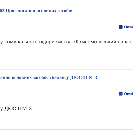
63 Про списання основних засобів
Опуб
су комунального підприємства «Комсомольський палац 
сання основних засобів з балансу ДЮСШ № 3
Опуб
нсу ДЮСШ № 3