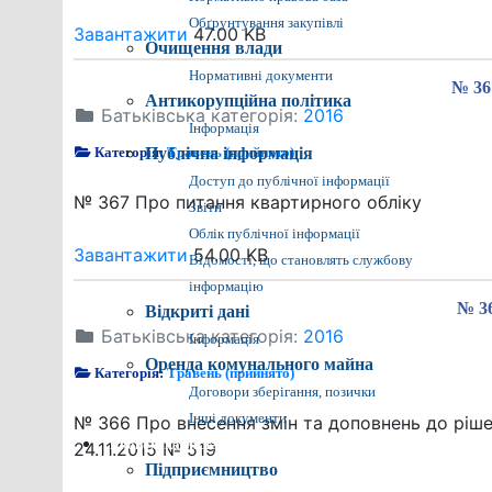
Обґрунтування закупівлі
Завантажити
47.00 KB
Очищення влади
Нормативні документи
№ 36
Антикорупційна політика
Батьківська категорія:
2016
Інформація
Категорія:
Публічна інформація
Травень (прийнято)
Доступ до публічної інформації
№ 367 Про питання квартирного обліку
Звіти
Облік публічної інформації
Завантажити
54.00 KB
Відомості, що становлять службову
інформацію
№ 36
Відкриті дані
Батьківська категорія:
2016
Інформація
Оренда комунального майна
Категорія:
Травень (прийнято)
Договори зберігання, позички
Інші документи
№ 366 Про внесення змін та доповнень до ріш
Економіка міста
24.11.2015 № 519
Підприємництво