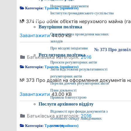
Нормативні документи
Категорія:
Травень (прийнято)
Інститути громадянського суспільства
Громадянам
№ 374 Про облік об’єктів нерухомого майна (г
Внутрішня політика
Організація та проведення масових
Завантажити
44.00 KB
заходів
Про місцеві ініціативи
№ 373 Про дозвіл
Регуляторна політика
Батьківська категорія:
2016
Проєкти регуляторних актів
Категорія:
Травень (прийнято)
Звіти відстежень результативності
регуляторних актів
№ 373 Про дозвіл на оформлення документів на
Перелік діючих регуляторних актів
План діяльності
Завантажити
43.00 KB
Правила благоустрою
Послуги архівного відділу
Відомості про фонди документів з
Батьківська категорія:
2016
особового складу ліквідованих
Категорія:
Травень (прийнято)
установ