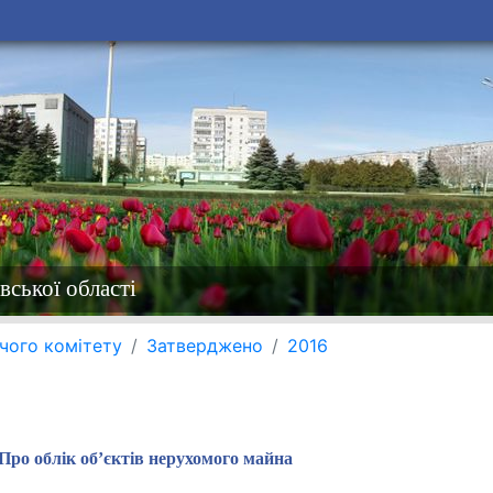
вської області
чого комітету
Затверджено
2016
Про облік об’єктів нерухомого майна