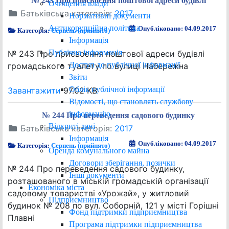
№ 243 Про присвоєння поштової адреси будівлі
Очищення влади
Батьківська категорія:
2017
Нормативні документи
Антикорупційна політика
Опубліковано: 04.09.2017
Категорія:
Серпень (прийнято)
Інформація
Публічна інформація
№ 243 Про присвоєння поштової адреси будівлі
Доступ до публічної інформації
громадського туалету по вулиці Набережна
Звіти
Облік публічної інформації
Завантажити
97.02 KB
Відомості, що становлять службову
інформацію
№ 244 Про переведення садового будинку
Відкриті дані
Батьківська категорія:
2017
Інформація
Опубліковано: 04.09.2017
Категорія:
Серпень (прийнято)
Оренда комунального майна
Договори зберігання, позички
№ 244 Про переведення садового будинку,
Інші документи
розташованого в міській громадській організації
Економіка міста
садовому товаристві «Урожай», у житловий
Підприємництво
будинок № 208 по вул. Соборній, 121 у місті Горішні
Фонд підтримки підприємництва
Плавні
Програма підтримки підприємництва