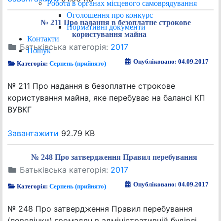
Робота в органах місцевого самоврядування
Оголошення про конкурс
№ 211 Про надання в безоплатне строкове
Нормативні документи
користування майна
Контакти
Батьківська категорія:
2017
Пошук
Опубліковано: 04.09.2017
Категорія:
Серпень (прийнято)
№ 211 Про надання в безоплатне строкове
користування майна, яке перебуває на балансі КП
ВУВКГ
Завантажити
92.79 KB
№ 248 Про затвердження Правил перебування
Батьківська категорія:
2017
Опубліковано: 04.09.2017
Категорія:
Серпень (прийнято)
№ 248 Про затвердження Правил перебування
(поведінки) громадян в адміністративній будівлі