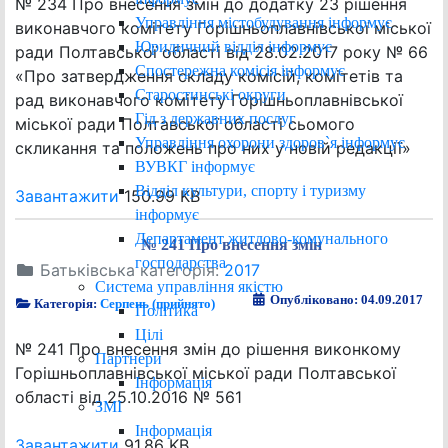
№ 234 Про внесення змін до додатку 23 рішення
Управління містобудування інформує
виконавчого комітету Горішньоплавнівської міської
Юридичний відділ інформує
ради Полтавської області від 28.02.2017 року № 66
Спостережна комісія інформує
«Про затвердження складу комісій, комітетів та
Старостинські округи
рад виконавчого комітету Горішньоплавнівської
Гід з державних послуг
міської ради Полтавської області сьомого
Управління охорони здоров`я інформує
скликання та положень про них у новій редакції»
ВУВКГ інформує
Відділ культури, спорту і туризму
Завантажити
150.99 KB
інформує
Департамент житлово-комунального
№ 241 Про внесення змін
господарства
Батьківська категорія:
2017
Система управління якістю
Опубліковано: 04.09.2017
Категорія:
Серпень (прийнято)
Політика
Цілі
№ 241 Про внесення змін до рішення виконкому
Партнери
Горішньоплавнівської міської ради Полтавської
Інформація
області від 25.10.2016 № 561
ЗМІ
Інформація
Завантажити
91.86 KB