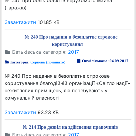
№ 247 Про облік об’єктів нерухомого майна
(гаражів)
Завантажити
101.85 KB
№ 240 Про надання в безоплатне строкове
користування
Батьківська категорія:
2017
Опубліковано: 04.09.2017
Категорія:
Серпень (прийнято)
№ 240 Про надання в безоплатне строкове
користування благодійній організації «Світло надії»
нежитлових приміщень, які перебувають у
комунальній власності
Завантажити
93.23 KB
№ 214 Про дозвіл на здійснення правочинів
Батьківська категорія:
2017