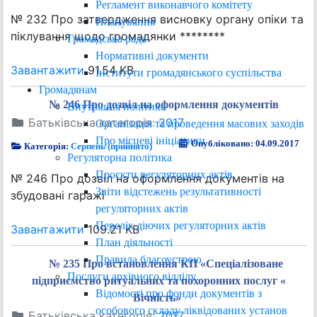
Регламент виконавчого комітету
№ 232 Про затвердження висновку органу опіки та
Планування
піклування щодо громадянки ********
Громадська рада
Нормативні документи
Завантажити
91.54 KB
Інститути громадянського суспільства
Громадянам
№ 246 Про дозвіл на оформлення документів
Внутрішня політика
Батьківська категорія:
2017
Організація та проведення масових заходів
Про місцеві ініціативи
Опубліковано: 04.09.2017
Категорія:
Серпень (прийнято)
Регуляторна політика
Проєкти регуляторних актів
№ 246 Про дозвіл на оформлення документів на
Звіти відстежень результативності
збудовані гаражі
регуляторних актів
Перелік діючих регуляторних актів
Завантажити
109.21 KB
План діяльності
Правила благоустрою
№ 235 Про встановлення КП «Спеціалізоване
Послуги архівного відділу
підприємство ритуальних та похоронних послуг «
Відомості про фонди документів з
Вічність»
особового складу ліквідованих установ
Батьківська категорія:
2017