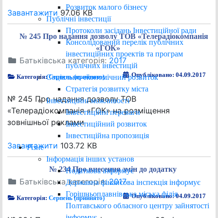
Розвиток малого бізнесу
Завантажити
97.06 KB
Публічні інвестиції
Протоколи засідань Інвестиційної ради
№ 245 Про надання дозволу ТОВ «Телерадіокомпанія
Консолідований перелік публічних
«ГОК»
інвестиційних проектів та програм
Батьківська категорія:
2017
публічних інвестицій
Опубліковано: 04.09.2017
Соціально-економічний розвиток
Категорія:
Серпень (прийнято)
Стратегія розвитку міста
№ 245 Про надання дозволу ТОВ
Інвестиційні можливості
«Телерадіокомпанія «ГОК» на розміщення
Інвестиційні переваги
зовнішньої реклами
Інвестиційний розвиток
Інвестиційна пропозиція
Завантажити
103.72 KB
Різне
Інформація інших установ
№ 234 Про внесення змін до додатку
Податкова інформує
Батьківська категорія:
2017
Державна фінансова інспекція інформує
Горішньоплавнівська міська філія
Опубліковано: 04.09.2017
Категорія:
Серпень (прийнято)
Полтавського обласного центру зайнятості
інформує