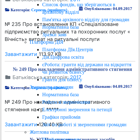
Список фондів, що зберігаються в
Опубліковано: 04.09.2017
Категорія:
Серпень (прийнято)
архівному відділі
Пам'ятка архівного відділу для громадян
№ 235 Про встановлення КП «Спеціалізоване
Нормативна база
підприємство ритуальних та похоронних послуг «
Зразки заяв
Вічність» витрат на ритуальні послуги
Платформа ДІЯ
Платформа ДІя.Центрів
Завантажити
113.97 KB
Дія.Цифрова освіта
єРобота: гранти від держави на відкриття
№ 249 Про накладення адміністративного стягнення
чи розвиток бізнесу
Батьківська категорія:
2017
Гранти для бізнесу
Опубліковано: 04.09.2017
Звернення громадян
Категорія:
Серпень (прийнято)
Нормативна база
№ 249 Про накладення адміністративного
Робота зі зверненнями
стягнення на гр. *****
Електронні звернення та петиції
Графіки прийомів
Завантажити
120.40 KB
Звіт по роботі зі зверненнями громадян
Житлова політика
Прийом громадян
№ 237 Про списання основних засобів