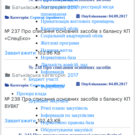
Реєстрація/зняття з реєстрації місця
Батьківська категорія:
2017
проживання
Опубліковано: 04.09.2017
Категорія:
Серпень (прийнято)
Приватизація житлових приміщень
Квартирний облік
№ 237 Про списання основних засобів з балансу КП
Соціальний квартирний облік
«СпецЕко»
Житлові програми
Надання житла
Завантажити
103.96 KB
Нормативна база
Діяльність комісій, рад
№ 238 Про списання основних засобів
Інформація
Батьківська категорія:
2017
Бюджет участі
Опубліковано: 04.09.2017
Категорія:
Серпень (прийнято)
Інформація
Прозора влада
№ 238 Про списання основних засобів з балансу КП
Державні закупівлі
ВУВКГ
Річні плани закупівель
Інформація по закупівлям
Завантажити
102.43 KB
Нормативно правова база
Обґрунтування закупівлі